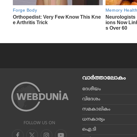
വാര്‍ത്താലോകം
ദേശീയം
വിദേശം
സമകാലികം
ധനകാര്യം
FOLLOW US ON
ഐ.ടി