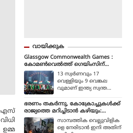
വായിക്കുക
Glassgow Commonwealth Games :
കോമൺവെൽത്ത് ഗെയിംസിന്
ഗ്ലാസ്ഗോയിൽ കൊടിയിറങ്ങി, മെഡ
13 സ്വര്‍ണവും 17
ൽ നേട്ടത്തിൽ ഇന്ത്യ നാലാമത്
വെള്ളിയും 9 വെങ്കല
വുമാണ് ഇന്ത്യ സ്വന്ത
മാക്കിയത്.
ഭരണം തകര്‍ന്നു, കോക്രോച്ചുകള്‍ക്ക്
ി എസ്
രാജ്യത്തെ മറിച്ചിടാന്‍ കഴിയും:
പാകിസ്ഥാന്‍ ആഭ്യന്തര മന്ത്രി
 വിധി
സാമ്പത്തിക വെല്ലുവിളിക
മൊഹ്സിന്‍ നഖ്വി
ളെ നേരിടാന്‍ ഇനി അതിന്
 ഉമ്മ