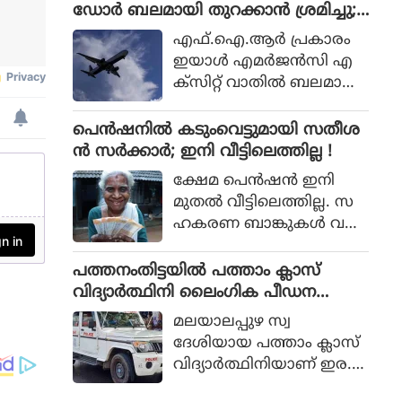
ശബരിമല വിവാദമാണിത്.
ഡോര്‍ ബലമായി തുറക്കാന്‍ ശ്രമിച്ചു;
യായിരുന്നു മന്ത്രി.
മലയാളി പിടിയില്‍
എഫ്.ഐ.ആര്‍ പ്രകാരം
ഇയാള്‍ എമര്‍ജന്‍സി എ
ക്‌സിറ്റ് വാതില്‍ ബലമായി
തുറക്കാന്‍ ശ്രമിക്കുകയും
എമര്‍ജന്‍സി വിന്‍ഡോ
പെൻഷനിൽ കടുംവെട്ടുമായി സതീശ
പാനല്‍ തകര്‍ക്കുകയും
ൻ സർക്കാർ; ഇനി വീട്ടിലെത്തില്ല !
ചെയ്തു.
ക്ഷേമ പെൻഷൻ ഇനി
മുതൽ വീട്ടിലെത്തില്ല. സ
ഹകരണ ബാങ്കുകൾ വഴി
ക്ഷേമ പെൻഷൻ
വീട്ടിലെത്തിക്കുന്നത്
പത്തനംതിട്ടയില്‍ പത്താം ക്ലാസ്
യുഡിഎഫ് സർക്കാർ നിർ
വിദ്യാര്‍ത്ഥിനി ലൈംഗിക പീഡന
ത്തലാക്കി. കിടപ്പുരോഗിക
ത്തിനിരയായി; പിതാവടക്കം ഏ
മലയാലപ്പുഴ സ്വ
ൾക്കു മാത്രമേ ഇനി ക്ഷേമ
ഴുപേര്‍ക്കെതിരെ വെളിപ്പെടുത്തല്‍
ദേശിയായ പത്താം ക്ലാസ്
പെൻഷൻ വീട്ടിലെത്തൂ.
വിദ്യാര്‍ത്ഥിനിയാണ് ഇര.
പെണ്‍കുട്ടി തനിക്കുണ്ടായ