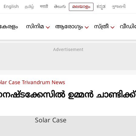
English
தமிழ்
मराठी
తెలుగు
മലയാളം
ಕನ್ನಡ
ગુજરાતી
കേരളം
സിനിമ
ആരോഗ്യം
സ്ത്രീ
വീഡ
olar Case Trivandrum News
ഷ്ടക്കേസില്‍ ഉമ്മന്‍ ചാണ്ടിക്ക്