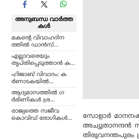
അനുബന്ധ വാര്‍ത്ത
കള്‍
മകന്റെ വിവാഹദിന
ത്തില്‍ ഡാന്‍സ്
ചെയ്യുന്നതിനിടെ മക
എല്ലാവരെയും
ന്റെ കൈകളില്‍ കുഴ
തൃപ്തിപ്പെടുത്താന്‍ ക
ഞ്ഞുവീണ് മാതാവ് മ
ഴിയില്ല: വിനോദ്
രിച്ചു
ഹിജാബ് വിവാദം: ക
ഗുരുവായൂര്‍
ര്‍ണാടകയില്‍
സ്‌കൂളുകള്‍ വീണ്ടും
ആദ്യമാസത്തില്‍ ഗ
തുറന്നു
ര്‍ഭിണികള്‍ ശ്ര
ദ്ധിക്കേണ്ട കാര്യങ്ങള്‍
രാജ്യത്തെ സജീവ
സോളാര്‍ മാനനഷ്ടക
കൊവിഡ് രോഗികള്‍
അച്യുതാനന്ദന്‍
അഞ്ചുലക്ഷ
ത്തിനുതാഴെ
തിരുവനന്തപുരം പ്