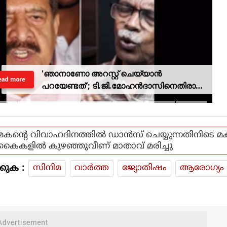
'ഞാനാണോ അറസ്റ്റ് ചെയ്യാൻ
ead more
പറയേണ്ടത്'; ടി.ജി.മോഹൻദാസിനെതിരായ
നടപടിയിൽ ആഭ്യന്തര മന്ത്രി
മകന്റെ വിവാഹദിനത്തില്‍ ഡാന്‍സ് ചെയ്യുന്നതിനിടെ മ
കൈകളില്‍ കുഴഞ്ഞുവീണ് മാതാവ് മരിച്ചു
കുക :
സിനിമ
വാര്‍ത്ത
ജ്യോതിഷം
ആരോഗ്യം