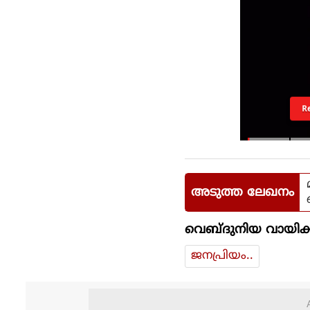
R
അടുത്ത ലേഖനം
വെബ്ദുനിയ വായിക്
ജനപ്രിയം..