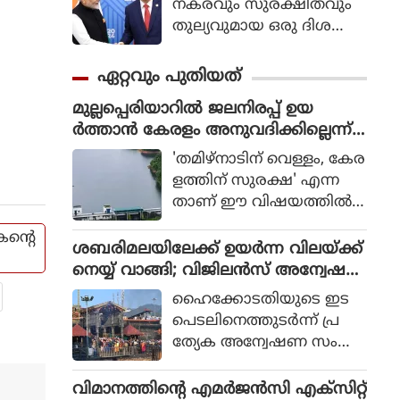
നകരവും സുരക്ഷിതവും
തുല്യവുമായ ഒരു ദിശ
യില്‍ സാങ്കേതികവിദ്യ
വികസിക്കുന്നുവെന്ന് ഉറ
ഏറ്റവും പുതിയത്
പ്പാക്കുക എന്ന പ്രഖ്യാപിത
മുല്ലപ്പെരിയാറില്‍ ജലനിരപ്പ് ഉയ
ലക്ഷ്യത്തോടെയാണ് ഇ
ര്‍ത്താന്‍ കേരളം അനുവദിക്കില്ലെന്ന്
തിന്റെ ആരംഭം. ചടങ്ങില്‍
മന്ത്രി മോന്‍സ് ജോസഫ്
യുഎന്‍ സെക്രട്ടറി ജനറല്‍
'തമിഴ്നാടിന് വെള്ളം, കേര
അന്റോണിയോ ഗുട്ടെറസ്
ളത്തിന് സുരക്ഷ' എന്ന
പങ്കെടുത്തു.
താണ് ഈ വിഷയത്തില്‍
സംസ്ഥാന സര്‍ക്കാരിന്റെ
കന്റെ
കൃത്യമായ നിലപാടെന്നും
ശബരിമലയിലേക്ക് ഉയര്‍ന്ന വിലയ്ക്ക്
പുതിയ ഡാം നിര്‍മിക്കുക
നെയ്യ് വാങ്ങി; വിജിലന്‍സ് അന്വേഷ
മാത്രമാണ് ശാശ്വത പ
ണത്തിന് ഹൈക്കോടതി ഉത്തരവ്
ഹൈക്കോടതിയുടെ ഇട
രിഹാരമെന്നും മന്ത്രി പറ
പെടലിനെത്തുടര്‍ന്ന് പ്ര
ഞ്ഞു. മുല്ലപ്പെരിയാറിലെ
ത്യേക അന്വേഷണ സംഘ
ജലനിരപ്പ് ഉയര്‍ത്തുമെന്ന
ങ്ങള്‍ (SIT) അ
തമിഴ്നാട് ബജറ്റ് പ്രഖ്യാപന
ന്വേഷിക്കുന്ന മൂന്നാമത്തെ
വിമാനത്തിന്റെ എമര്‍ജന്‍സി എക്‌സിറ്റ്
ത്തോട് പ്രതികരിക്കുക