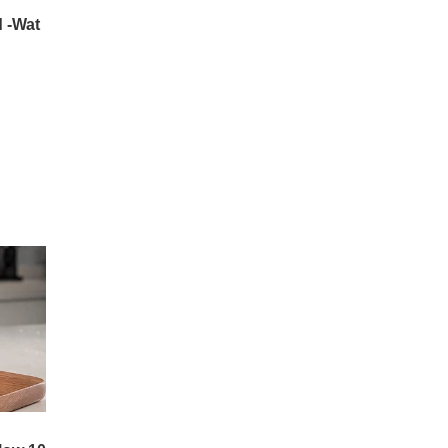
ദുരനുഭവം സഹപാഠിക
ളോട് വെളിപ്പെടുത്തി. തുട
ര്‍ന്ന് അധ്യാപകര്‍
'ചൈല്‍ഡ് ലൈന്‍' മുഖേന
മലയാലപ്പുഴ പോലീസിനെ
വിവരം അറിയിച്ചു. അ
ന്വേഷണത്തിനൊടുവില്‍
പോലീസ് പ്രദേശവാസിക
ളായ മൂന്നുപേരെ അറസ്റ്റ്
ചെയ്തു.