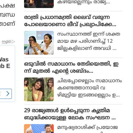
കഴിയില്ലെന്നും രാജ്യത്തെ
പക്ഷ
ആഭ്യന്തര മന്ത്രി
ബന്ധ
മൊഹ്സിന്‍ നഖ്വി
രാത്രി പ്രധാനമന്ത്രി ലൈവ് വരുന്ന
വ്യാഴാഴ്ച പറഞ്ഞു. കര
താണ്
പോലെയാണൊ ലീവ് പ്രഖ്യാപിക്കേണ്ട
സേനാ മേധാവി ഫീല്‍ഡ്
ത്, എറണാകുളം ജില്ലാ കളക്ടർ
സംസ്ഥാനത്ത് ഇന്ന് ശക്ത
മാര്‍ഷല്‍ സയ്യിദ് അസിം
ക്കെതിരെ വിമർശനം
മായ മഴ പരിഗണിച്ച് 12
മുനീറിന്റെ അടുത്ത
ജില്ലകളിലാണ് അവധി പ്ര
യാളായി അറിയപ്പെടുന്ന ന
ഖ്യാപിച്ചത്.
ഖ്വി പാകിസ്ഥാന്റെ
ഒടുവില്‍ സമാധാനം തേടിയെത്തി, ഇ
കോക്രോച്ചുകള്‍ ഒ
ന്ന് മുതല്‍ എന്റെ ശബ്ദം
ന്നിച്ചാല്‍ രാജ്യത്തെ മ
തിരെഞ്ഞെടുക്കുന്നു, പോസ്റ്റുമായി
റിച്ചിടാന്‍ കഴിയുമെന്ന് പറ
ചിലപ്പോഴെല്ലാം സമാധാനം
അനുപമ പരമേശ്വരന്‍, ഒരു ബ്രെയ്ക്ക
ഞ്ഞു.
കണ്ടെത്താനായി വ
പ്പ് മണക്കുന്നുവെന്ന് സോഷ്യല്‍
ഴിമുട്ടിയ ഇടങ്ങളെല്ലാം ഉ
മീഡിയ
പേക്ഷിക്കേണ്ടതായി വ
രും.
29 രാജ്യങ്ങള്‍ ഉള്‍പ്പെടുന്ന കൃത്രിമ
ബുദ്ധിക്കായുള്ള ലോക സംഘടന ആ
രംഭിച്ച് ചൈന; ഇന്ത്യ ഇല്ല
മനുഷ്യരാശിക്ക് പ്രയോജ