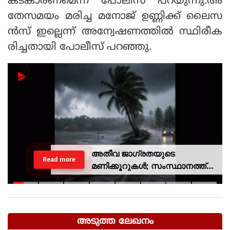
കടകാരണമെന്ന് പോലീസ് പറയുന്നു.അ
തേസമയം മരിച്ച മനോജ് ഉണ്ണിക്ക് ലൈസ
ന്‍സ് ഇല്ലെന്ന് അന്വേഷണത്തില്‍ സ്ഥിരീക
രിച്ചതായി പോലീസ് പറഞ്ഞു.
അതീവ ജാഗ്രതയുടെ
Read more
മണിക്കൂറുകൾ; സംസ്ഥാനത്ത്
റെഡ് അലർട്ട്, ശക്തമായ
കാറ്റിനും സാധ്യത
അടുത്ത ലേഖനം