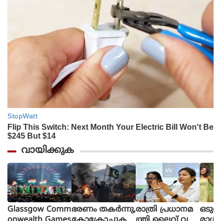
വായിക്കുക
Glassgow Comm
ഭരണം തകര്‍ന്നു,
രാത്രി പ്രധാനമ
ഒടുവ
onwealth Games
കോക്രോച്ചുക
ന്ത്രി ലൈവ് വ
മാധ