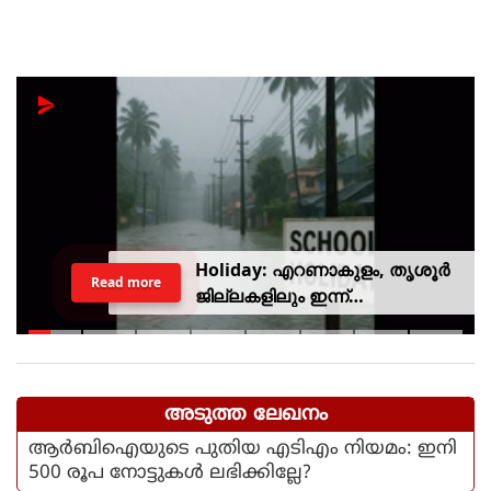
Holiday: എറണാകുളം, തൃശൂർ
Read more
ജില്ലകളിലും ഇന്ന്
അവധിയാണേ..!
അടുത്ത ലേഖനം
ആര്‍ബിഐയുടെ പുതിയ എടിഎം നിയമം: ഇനി
500 രൂപ നോട്ടുകള്‍ ലഭിക്കില്ലേ?