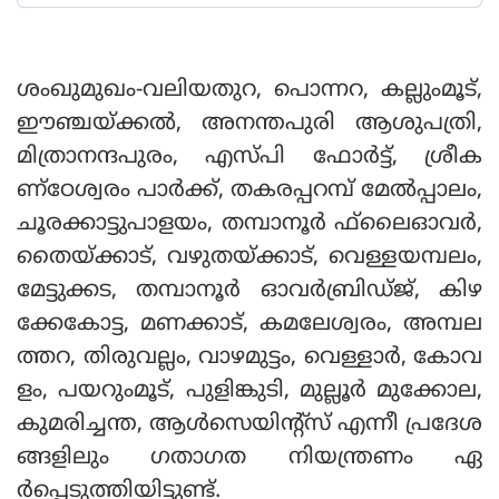
ശംഖുമുഖം-വലിയതുറ, പൊന്നറ, കല്ലുംമൂട്,
ഈഞ്ചയ്ക്കല്‍, അനന്തപുരി ആശുപത്രി,
മിത്രാനന്ദപുരം, എസ്പി ഫോര്‍ട്ട്, ശ്രീക
ണ്‌ഠേശ്വരം പാര്‍ക്ക്, തകരപ്പറമ്പ് മേല്‍പ്പാലം,
ചൂരക്കാട്ടുപാളയം, തമ്പാനൂര്‍ ഫ്‌ലൈഓവര്‍,
തൈയ്ക്കാട്, വഴുതയ്ക്കാട്, വെള്ളയമ്പലം,
മേട്ടുക്കട, തമ്പാനൂര്‍ ഓവര്‍ബ്രിഡ്ജ്, കിഴ
ക്കേകോട്ട, മണക്കാട്, കമലേശ്വരം, അമ്പല
ത്തറ, തിരുവല്ലം, വാഴമുട്ടം, വെള്ളാര്‍, കോവ
ളം, പയറുംമൂട്, പുളിങ്കുടി, മുല്ലൂര്‍ മുക്കോല,
കുമരിച്ചന്ത, ആള്‍സെയിന്റ്‌സ് എന്നീ പ്രദേശ
ങ്ങളിലും ഗതാഗത നിയന്ത്രണം ഏ
ര്‍പ്പെടുത്തിയിട്ടുണ്ട്.