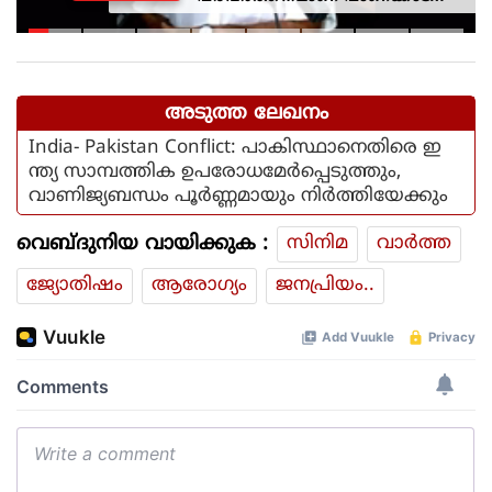
ഉരുള്‍പൊട്ടലിന്
കാരണമായതെന്ന് മന്ത്രി പികെ
കുഞ്ഞാലിക്കുട്ടി
അടുത്ത ലേഖനം
India- Pakistan Conflict: പാകിസ്ഥാനെതിരെ ഇ
ന്ത്യ സാമ്പത്തിക ഉപരോധമേർപ്പെടുത്തും,
വാണിജ്യബന്ധം പൂർണ്ണമായും നിർത്തിയേക്കും
വെബ്ദുനിയ വായിക്കുക :
സിനിമ
വാര്‍ത്ത
ജ്യോതിഷം
ആരോഗ്യം
ജനപ്രിയം..