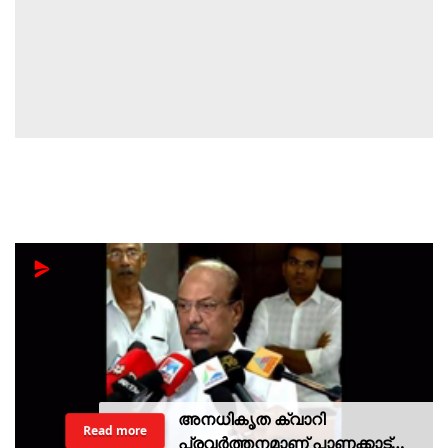
അനധികൃത ക്വാറി
Read more
പ്രവര്‍ത്തനമാണ് പാണക്കാട്