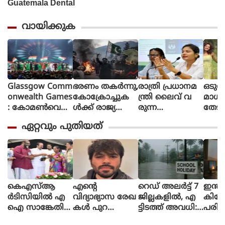
വായിക്കുക
Glassgow Comm
ഭരണം തകര്‍ന്നു,
രാത്രി പ്രധാനമ
ഒടുവ
onwealth Games
കോക്രോച്ചുക
ന്ത്രി ലൈവ് വ
മാധ
: കോമൺവെൽ
ള്‍ക്ക് രാജ്യത്തെ
രുന്ന
തേടി
ത്ത് ഗെയിംസിന്
മറിച്ചിടാന്‍ ക
പോലെയാണൊ
ന്ന് 
ഏറ്റവും പുതിയത്
ഗ്ലാസ്ഗോയിൽ
ഴിയും:
ലീവ് പ്ര
ശബ്
കൊടിയിറങ്ങി,
പാകിസ്ഥാന്‍ ആ
ഖ്യാപിക്കേണ്ടത്,
തി
മെഡൽ നേട്ട
ഭ്യന്തര മന്ത്രി
എറണാകുളം
രെ
ത്തിൽ ഇന്ത്യ
മൊഹ്സിന്‍ ന
ജില്ലാ കളക്ടർ
ഞ്ഞെട
നാലാമത്
ഖ്വി
ക്കെതിരെ വിമർ
പോസ്
ശനം
നുപമ
കെഎസ്ആ
എന്റെ
റെഡ് അലര്‍ട്ട് 7
ഇന്ത്
രന്‍,
ര്‍ടിസിയില്‍ എ
വിദ്യാഭ്യാസ രേഖ
ജില്ലകളില്‍, എ
കിലോമ
ബ്രെയ
ഐ സാങ്കേതിക
കള്‍ പുറ
ട്ടിടത്ത് അവധി:
പരിധ
ക്കുന്
വിദ്യ പ്രയോജന
ത്തുവിടാം, ചക്ര
സംസ്ഥാനത്ത് ഇ
ണവ
സോഷ്