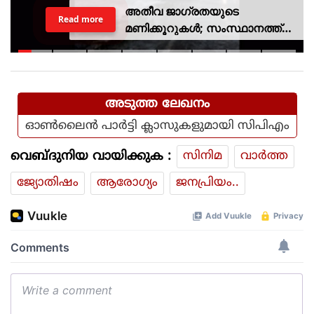
അതീവ ജാഗ്രതയുടെ
Read more
മണിക്കൂറുകൾ; സംസ്ഥാനത്ത്
റെഡ് അലർട്ട്, ശക്തമായ
കാറ്റിനും സാധ്യത
അടുത്ത ലേഖനം
ഓൺലൈൻ പാർട്ടി ക്ലാസുകളുമായി സിപിഎം
വെബ്ദുനിയ വായിക്കുക :
സിനിമ
വാര്‍ത്ത
ജ്യോതിഷം
ആരോഗ്യം
ജനപ്രിയം..