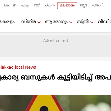
English
தமிழ்
मराठी
తెలుగు
മലയാളം
ಕನ್ನಡ
ગુજરાતી
കേരളം
സിനിമ
ആരോഗ്യം
സ്ത്രീ
വീഡ
alakkad local News
വകാര്യ ബസുകള്‍ കൂട്ടിയിടിച്ച് 