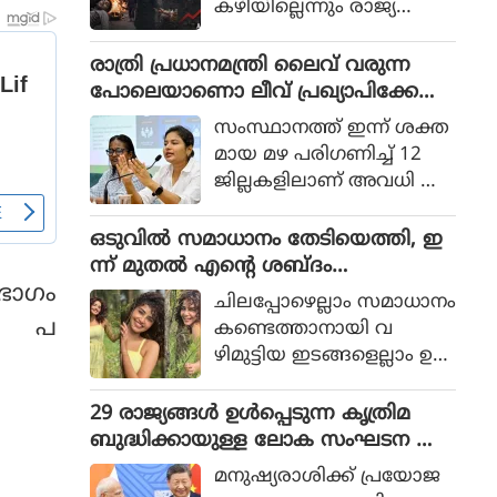
കഴിയില്ലെന്നും രാജ്യത്തെ
ആഭ്യന്തര മന്ത്രി
മൊഹ്സിന്‍ നഖ്വി
രാത്രി പ്രധാനമന്ത്രി ലൈവ് വരുന്ന
വ്യാഴാഴ്ച പറഞ്ഞു. കര
പോലെയാണൊ ലീവ് പ്രഖ്യാപിക്കേണ്ട
സേനാ മേധാവി ഫീല്‍ഡ്
ത്, എറണാകുളം ജില്ലാ കളക്ടർ
സംസ്ഥാനത്ത് ഇന്ന് ശക്ത
മാര്‍ഷല്‍ സയ്യിദ് അസിം
ക്കെതിരെ വിമർശനം
മായ മഴ പരിഗണിച്ച് 12
മുനീറിന്റെ അടുത്ത
ജില്ലകളിലാണ് അവധി പ്ര
യാളായി അറിയപ്പെടുന്ന ന
ഖ്യാപിച്ചത്.
ഖ്വി പാകിസ്ഥാന്റെ
ഒടുവില്‍ സമാധാനം തേടിയെത്തി, ഇ
കോക്രോച്ചുകള്‍ ഒ
ന്ന് മുതല്‍ എന്റെ ശബ്ദം
ന്നിച്ചാല്‍ രാജ്യത്തെ മ
തിരെഞ്ഞെടുക്കുന്നു, പോസ്റ്റുമായി
‍ഭാഗം
റിച്ചിടാന്‍ കഴിയുമെന്ന് പറ
ചിലപ്പോഴെല്ലാം സമാധാനം
അനുപമ പരമേശ്വരന്‍, ഒരു ബ്രെയ്ക്ക
ഞ്ഞു.
ും പ
കണ്ടെത്താനായി വ
പ്പ് മണക്കുന്നുവെന്ന് സോഷ്യല്‍
ഴിമുട്ടിയ ഇടങ്ങളെല്ലാം ഉ
മീഡിയ
പേക്ഷിക്കേണ്ടതായി വ
രും.
29 രാജ്യങ്ങള്‍ ഉള്‍പ്പെടുന്ന കൃത്രിമ
ബുദ്ധിക്കായുള്ള ലോക സംഘടന ആ
രംഭിച്ച് ചൈന; ഇന്ത്യ ഇല്ല
മനുഷ്യരാശിക്ക് പ്രയോജ