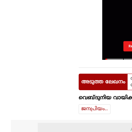
R
അടുത്ത ലേഖനം
വെബ്ദുനിയ വായിക്
ജനപ്രിയം..