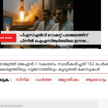
പിഎസ്എല്‍വി റോക്കറ്റ് പരാജയത്തിന്
ead more
പിന്നില്‍ ഐഎസ്ആര്‍ഒയിലെ ഉന്നത
ശാസ്ത്രജ്ഞനെന്ന് സംശയം
രാജ്യത്ത് ജെഎന്‍.1 വകഭേദം സ്ഥരീകരിച്ചത് 162 പേര്‍ക്ക
കേരളത്തിലും ഗുജറാത്തിലും കൂടുതല്‍ കേസുകള്‍
കുക :
സിനിമ
വാര്‍ത്ത
ജ്യോതിഷം
ആരോഗ്യം