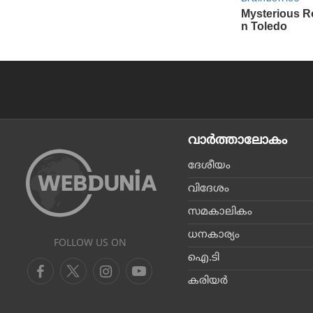
വാര്‍ത്താലോകം
ദേശീയം
വിദേശം
സമകാലികം
ധനകാര്യം
FOLLOW US ON
ഐ.ടി
കരിയര്‍