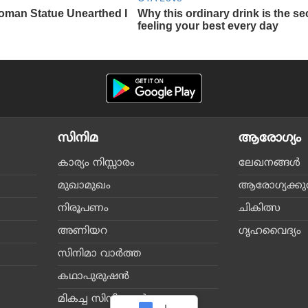
സിനിമ
ആരോഗ്യം
കാര്യം നിസ്സാരം
ലേഖനങ്ങള്‍
മുഖാമുഖം
ആരോഗ്യക്കുറി
നിരൂപണം
ചികിത്സ
അണിയറ
ഗൃഹവൈദ്യം
സിനിമാ വാര്‍ത്ത
കഥാപുരുഷന്‍
മികച്ച സിനിമകള്‍