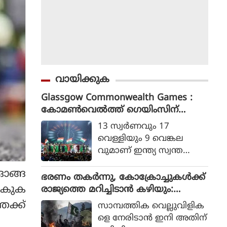
വായിക്കുക
Glassgow Commonwealth Games :
കോമൺവെൽത്ത് ഗെയിംസിന്
ഗ്ലാസ്ഗോയിൽ കൊടിയിറങ്ങി, മെഡ
13 സ്വര്‍ണവും 17
ൽ നേട്ടത്തിൽ ഇന്ത്യ നാലാമത്
വെള്ളിയും 9 വെങ്കല
വുമാണ് ഇന്ത്യ സ്വന്ത
മാക്കിയത്.
ഓങ്ങ
ഭരണം തകര്‍ന്നു, കോക്രോച്ചുകള്‍ക്ക്
പോകുക
രാജ്യത്തെ മറിച്ചിടാന്‍ കഴിയും:
പാകിസ്ഥാന്‍ ആഭ്യന്തര മന്ത്രി
േക്ക്
സാമ്പത്തിക വെല്ലുവിളിക
മൊഹ്സിന്‍ നഖ്വി
ളെ നേരിടാന്‍ ഇനി അതിന്