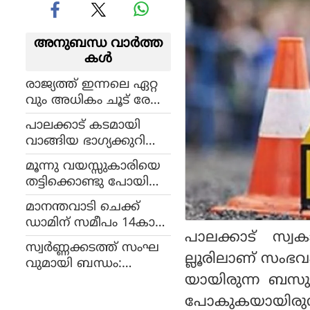
അനുബന്ധ വാര്‍ത്ത
കള്‍
രാജ്യത്ത് ഇന്നലെ ഏറ്റ
വും അധികം ചൂട് രേഖ
പ്പെടുത്തിയത് ക
പാലക്കാട് കടമായി
ണ്ണൂരില്‍
വാങ്ങിയ ഭാഗ്യക്കുറിക്ക്
ഒരു കോടി രൂപയുടെ സ
മൂന്നു വയസ്സുകാരിയെ
മ്മാനം
തട്ടിക്കൊണ്ടു പോയി
പീഡിപ്പിച്ച വൃദ്ധൻ അറ
മാനന്തവാടി ചെക്ക്
സ്റ്റിൽ
ഡാമിന് സമീപം 14കാര
പാലക്കാട് സ്വക
ന്‍ വൈദ്യുതാഘാതമേറ്റ്
സ്വര്‍ണ്ണക്കടത്ത് സംഘ
മരിച്ചു
ല്ലൂരിലാണ് സംഭവ
വുമായി ബന്ധം:
യായിരുന്ന ബസും 
പെരുമ്പടപ്പ് എസ്ഐ
യ്ക്ക് സസ്‌പെന്‍ഷന്‍
പോകുകയായിരുന്ന 