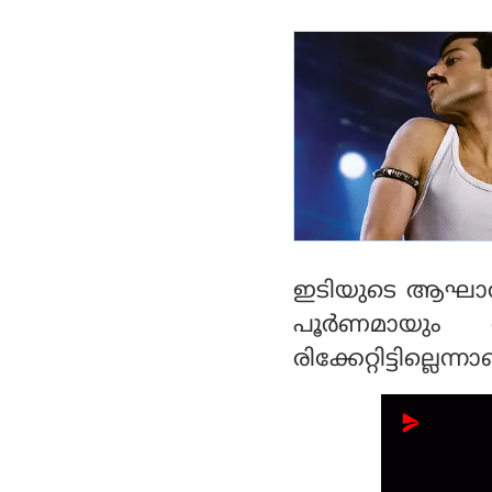
ഇടിയുടെ ആഘാതത്ത
പൂര്‍ണമായും 
രിക്കേറ്റിട്ടില്ലെന