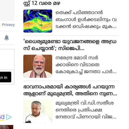
പ്പാക്കുന്നതിനുമായി കേര
സ്റ്റ് 12 വരെ മഴ
ള റെയില്‍വേ പോലീസ്
തെക്ക് പടിഞ്ഞാറൻ
ആരംഭിച്ച പദ്ധതിയാണ്
ബംഗാൾ ഉൾക്കടലിനും വ
'ഓപ്പറേഷന്‍ രക്ഷിത.
ടക്കൻ ഒഡിഷക്കും മുക
ളിലായി ന്യൂനമർദ്ദം (Low Pr
essure Area) രൂപപ്പെട്ടു.
'ധൈര്യമുണ്ടോ യുവജനങ്ങളെ അഡ്ര
കേരളത്തിൽ ഓഗസ്റ്റ് 12 വ
സ് ചെയ്യാൻ'; സിജെപി
രെയുള്ള ദിവസങ്ങളിൽ
വെല്ലുവിളിയിൽ വിറച്ച് മോദി സർ
നരേന്ദ്ര മോദി സർ
നേരിയതോ മിതമായതോ
ക്കാർ
ക്കാരിനെ വിടാതെ
ആയ മഴയ്ക്ക് സാധ്യത.
കോക്രോച്ച് ജനതാ പാർട്ടി.
സ്വാതന്ത്ര്യ ദിനത്തിൽ
നാട്ടിലെ യുവാക്കളെ അ
ഭാവനാപരമായി കാര്യങ്ങൾ പറയുന്ന
ഡ്രസ് ചെയ്യാൻ സിജെപി
ആളാണ് മുഖ്യമന്ത്രി, അതിനെ നുണ
മോദിയെ ക്ഷണിച്ചു.
എന്നും വിളിക്കാം: പിണറായി വിജയൻ
മുഖ്യമന്ത്രി വി.ഡി.സതീശ
യുവാക്കളെ ബാധിക്കുന്ന
നെതിരെ പ്രതിപക്ഷ
വിഷയങ്ങളെ കുറിച്ച്
നേതാവ് പിണറായി വിജയ
മോദി സംസാരിക്കണ
ൻ. ഭാവനാപരമായി കാര്യ
മെന്നാണ് ആവശ്യം.