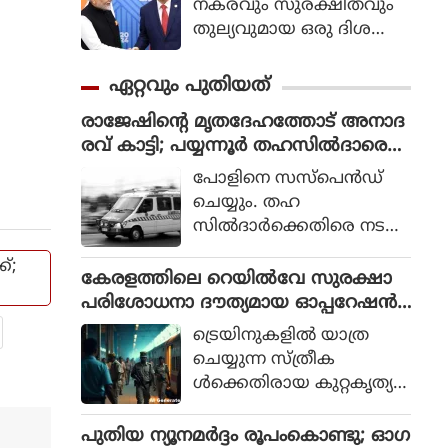
നകരവും സുരക്ഷിതവും
തുല്യവുമായ ഒരു ദിശ
യില്‍ സാങ്കേതികവിദ്യ
വികസിക്കുന്നുവെന്ന് ഉറ
ഏറ്റവും പുതിയത്
പ്പാക്കുക എന്ന പ്രഖ്യാപിത
രാജേഷിന്റെ മൃതദേഹത്തോട് അനാദ
ലക്ഷ്യത്തോടെയാണ് ഇ
രവ് കാട്ടി; പയ്യന്നൂര്‍ തഹസില്‍ദാരെ
തിന്റെ ആരംഭം. ചടങ്ങില്‍
സസ്‌പെന്‍ഡ് ചെയ്യും
യുഎന്‍ സെക്രട്ടറി ജനറല്‍
പോളിനെ സസ്‌പെന്‍ഡ്
അന്റോണിയോ ഗുട്ടെറസ്
ചെയ്യും. തഹ
പങ്കെടുത്തു.
സില്‍ദാര്‍ക്കെതിരെ നടപ
ടിയെടുക്കാന്‍ റവന്യൂ മന്ത്രി
്;
എ.പി. അനില്‍ കുമാര്‍
കേരളത്തിലെ റെയില്‍വേ സുരക്ഷാ
ലാന്‍ഡ് റവന്യൂ കമ്മീഷണ
പരിശോധനാ ദൗത്യമായ ഓപ്പറേഷന്‍
ര്‍ക്ക് നിര്‍ദ്ദേശം നല്‍കി. ഇ
രക്ഷിതയില്‍ അറസ്റ്റിലായത് 33 പേര്‍
ട്രെയിനുകളില്‍ യാത്ര
തുസംബന്ധിച്ച ഉത്തരവ് ഉ
ചെയ്യുന്ന സ്ത്രീക
ടന്‍ പുറത്തിറങ്ങുമെന്ന് പ്ര
ള്‍ക്കെതിരായ കുറ്റകൃത്യ
തീക്ഷിക്കുന്നു.
ങ്ങള്‍ തടയുന്നതിനും അവ
രുടെ സുരക്ഷ ഉറ
പുതിയ ന്യൂനമർദ്ദം രൂപംകൊണ്ടു; ഓഗ