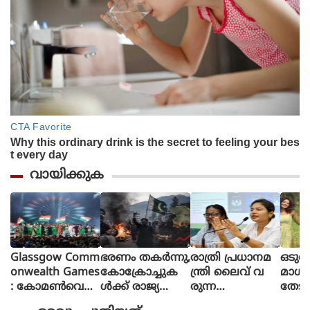
വായിക്കുക
Glassgow Comm
ഭരണം തകര്‍ന്നു,
രാത്രി പ്രധാനമ
ഒടുവ
onwealth Games
കോക്രോച്ചുക
ന്ത്രി ലൈവ് വ
മാധ
: കോമൺവെൽ
ള്‍ക്ക് രാജ്യത്തെ
രുന്ന
തേടി
ത്ത് ഗെയിംസിന്
മറിച്ചിടാന്‍ ക
പോലെയാണൊ
ന്ന് 