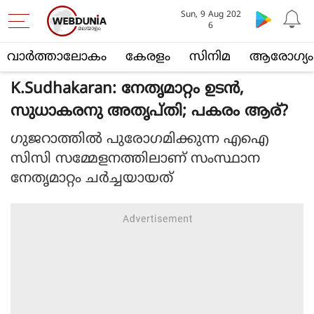
Sun, 9 Aug 202
6
വാര്‍ത്താലോകം
കേരളം
സിനിമ
ആരോഗ്യം
K.Sudhakaran: നേതൃമാറ്റം ഉടന്‍,
സുധാകരനു അതൃപ്തി; പകരം ആര്?
ഗുജറാത്തില്‍ പുരോഗമിക്കുന്ന എഐ
സിസി സമ്മേളനത്തിലാണ് സംസ്ഥാന
നേതൃമാറ്റം ചര്‍ച്ചയായത്