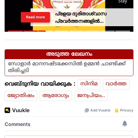
Stay
പ്രളയ ദുരിതാശ്വാസ
Read more
പ്രവര്‍ത്തനങ്ങളില്‍
ഏര്‍പ്പെട്ടിരുന്ന വാഹനത്തിന് പിഴ
ചുമത്തിയ എംവിഡി
ഉദ്യോഗസ്ഥനെ സസ്‌പെന്‍ഡ്
ചെയ്തു
അടുത്ത ലേഖനം
സോളാര്‍ മാനനഷ്ടക്കേസില്‍ ഉമ്മന്‍ ചാണ്ടിക്ക്
തിരിച്ചടി
വെബ്ദുനിയ വായിക്കുക :
സിനിമ
വാര്‍ത്ത
ജ്യോതിഷം
ആരോഗ്യം
ജനപ്രിയം..