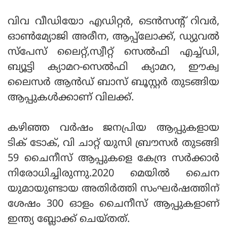
വിവ വീഡിയോ എഡിറ്റര്‍, ടെന്‍സന്റ് റിവര്‍,
ഓണ്‍മ്യോജി അരീന, ആപ്പ്‌ലോക്ക്, ഡ്യുവല്‍
സ്‌പേസ് ലൈറ്റ്,സ്വീറ്റ് സെല്‍ഫി എച്ച്ഡി,
ബ്യൂട്ടി ക്യാമറ-സെല്‍ഫി ക്യാമറ, ഈക്വ
ലൈസര്‍ ആന്‍ഡ് ബാസ് ബൂസ്റ്റര്‍ തുടങ്ങിയ
ആപ്പുകൾക്കാണ് വിലക്ക്.
കഴിഞ്ഞ വർഷം ജനപ്രിയ ആപ്പുകളായ
ടിക് ടോക്, വി ചാറ്റ് യുസി ബ്രൗസര്‍ തുടങ്ങി
59 ചൈനീസ് ആപ്പുകളെ കേന്ദ്ര സര്‍ക്കാര്‍
നിരോധിച്ചിരുന്നു.2020 മെയില്‍ ചൈന
യുമായുണ്ടായ അതിര്‍ത്തി സംഘര്‍ഷത്തിന്
ശേഷം 300 ഓളം ചൈനീസ് ആപ്പുകളാണ്
ഇന്ത്യ ബ്ലോക്ക് ചെയ്‌തത്.