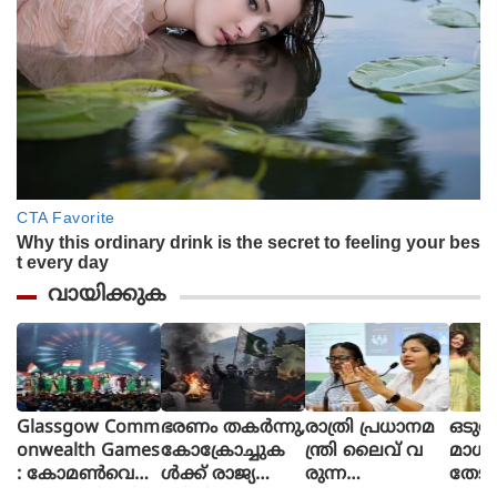
വായിക്കുക
Glassgow Comm
ഭരണം തകര്‍ന്നു,
രാത്രി പ്രധാനമ
ഒടുവ
onwealth Games
കോക്രോച്ചുക
ന്ത്രി ലൈവ് വ
മാധ
: കോമൺവെൽ
ള്‍ക്ക് രാജ്യത്തെ
രുന്ന
തേടി