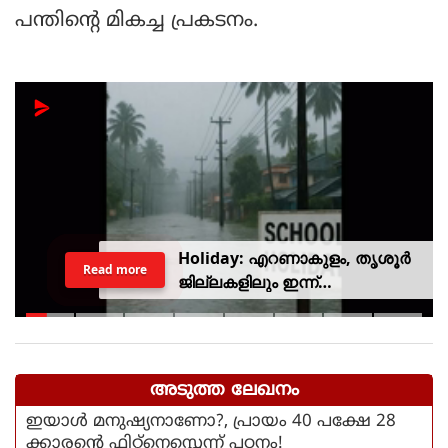
പന്തിന്റെ മികച്ച പ്രകടനം.
Holiday: എറണാകുളം, തൃശൂർ
Read more
ജില്ലകളിലും ഇന്ന്
അവധിയാണേ..!
അടുത്ത ലേഖനം
ഇയാള്‍ മനുഷ്യനാണോ?, പ്രായം 40 പക്ഷേ 28
ക്കാരന്റെ ഫിറ്റ്‌നെസ്സെന്ന് പഠനം!