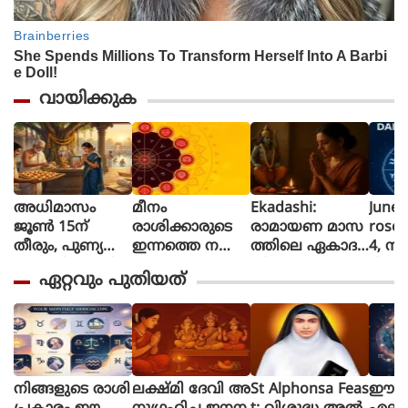
വായിക്കുക
അധിമാസം
മീനം
Ekadashi:
June 
ജൂൺ 15ന്
രാശിക്കാരുടെ
രാമായണ മാസ
rosc
തീരും, പുണ്യ
ഇന്നത്തെ നക്ഷ
ത്തിലെ ഏകാദ
4, നി
പ്രാപ്തിക്കായി
ത്രഫലം
ശി ഉപവാസ
ദിവസ
ഏറ്റവും പുതിയത്
ഈ 5 കാര്യങ്ങൾ
ത്തിന്റെ ആ
നെ? 
ചെയ്യാൻ ഇ
ത്മീയ പ്രാധാന്യ
അറി
നിയും വൈക
വുമെന്ത്?
രുത്
നിങ്ങളുടെ രാശി
ലക്ഷ്മി ദേവി അ
St Alphonsa Feas
ഈ രാ