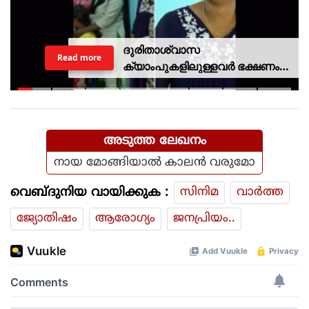
ദുരിതാശ്വാസ
Read more
ക്യാംപുകളിലുള്ളവർ ഭക്ഷണം
കഴിക്കുന്നത് സ്വന്തം കാശ്
കൊണ്ട് വാങ്ങി; ദുരിതക്കയം
അടുത്ത ലേഖനം
നായ മോങ്ങിയാല്‍ കാലന്‍ വരുമോ
വെബ്ദുനിയ വായിക്കുക :
സിനിമ
വാര്‍ത്ത
ജ്യോതിഷം
ആരോഗ്യം
ജനപ്രിയം..