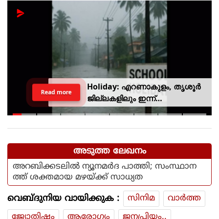
Holiday: എറണാകുളം, തൃശൂർ
Read more
ജില്ലകളിലും ഇന്ന്
അവധിയാണേ..!
അടുത്ത ലേഖനം
അറബിക്കടലില്‍ ന്യൂനമര്‍ദ പാത്തി; സംസ്ഥാന
ത്ത് ശക്തമായ മഴയ്ക്ക് സാധ്യത
വെബ്ദുനിയ വായിക്കുക :
സിനിമ
വാര്‍ത്ത
ജ്യോതിഷം
ആരോഗ്യം
ജനപ്രിയം..