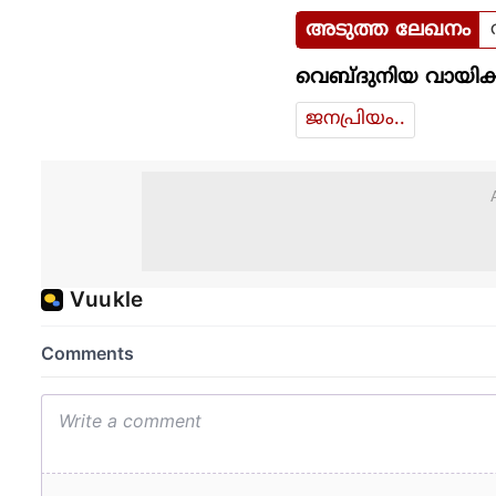
അടുത്ത ലേഖനം
വെബ്ദുനിയ വായിക്
ജനപ്രിയം..