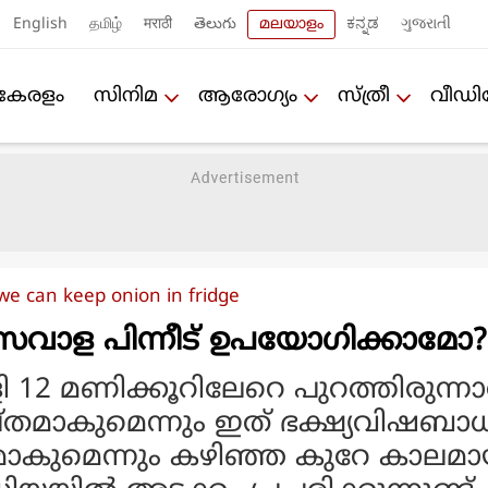
English
தமிழ்
मराठी
తెలుగు
മലയാളം
ಕನ್ನಡ
ગુજરાતી
കേരളം
സിനിമ
ആരോഗ്യം
സ്ത്രീ
വീഡ
e can keep onion in fridge
്ച സവാള പിന്നീട് ഉപയോഗിക്കാമോ?
 12 മണിക്കൂറിലേറെ പുറത്തിരുന്നാ
മാകുമെന്നും ഇത് ഭക്ഷ്യവിഷബാ
മാകുമെന്നും കഴിഞ്ഞ കുറേ കാലമാ