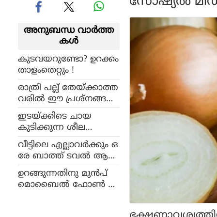
സോഷ്യല്‍ മീഡി
അനുബന്ധ വാര്‍ത്ത
കള്‍
കുടവയറുണ്ടോ? ഉറക്കം
താളംതെറ്റും !
രാത്രി പല്ല് തേയ്ക്കാത്ത
വരില്‍ ഈ പ്രശ്‌നങ്ങള്‍
കാണും
ഇടയ്ക്കിടെ ചായ
കുടിക്കുന്ന ശീല
മുണ്ടോ? അറിയാം ദൂഷ്യ
വീട്ടിലെ എല്ലാവര്‍ക്കും ഒ
ഫലങ്ങള്‍
രേ ബാത്ത് ടവല്‍ ആ
ണോ?
ഉറങ്ങുന്നതിനു മുന്‍പ്
മൊബൈല്‍ ഫോണ്‍ ഉ
പയോഗിക്കുന്ന ശീല
മുണ്ടോ?
ഭക്ഷണാവശ്യത്ത