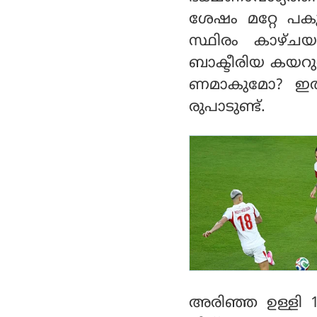
ശേഷം മറ്റേ പകുത
സ്ഥിരം കാഴ്ചയാ
ബാക്ടീരിയ കയറ
ണമാകുമോ? ഇത്ത
രുപാടുണ്ട്.
അരിഞ്ഞ ഉള്ളി 1