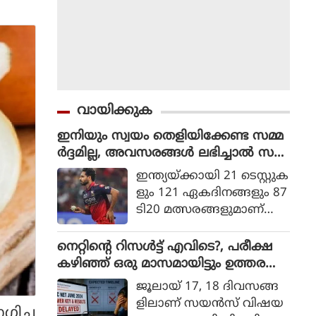
വായിക്കുക
ഇനിയും സ്വയം തെളിയിക്കേണ്ട സമ്മ
ർദ്ദമില്ല, അവസരങ്ങൾ ലഭിച്ചാൽ സ
ന്തോഷം അത്രമാത്രം : ഭുവനേശ്വർ
ഇന്ത്യയ്ക്കായി 21 ടെസ്റ്റുക
കുമാർ
ളും 121 ഏകദിനങ്ങളും 87
ടി20 മത്സരങ്ങളുമാണ്
ഭുവനേശ്വര്‍ കുമാര്‍ ക
ളിച്ചിട്ടുള്ളത്.
നെറ്റിൻ്റെ റിസൾട്ട് എവിടെ?, പരീക്ഷ
കഴിഞ്ഞ് ഒരു മാസമായിട്ടും ഉത്തര
സൂചിക പോലുമില്ല, ആശങ്കയിൽ
ജൂലായ് 17, 18 ദിവസങ്ങ
വിദ്യാർഥികൾ
ളിലാണ് സയന്‍സ് വിഷയ
ിച്ച