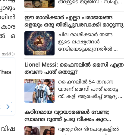
ങ്ങളുടെ യുജിസി- സിഎ
പോഴും
സ്‌ഐആര്‍ നെറ്റ് പരീക്ഷ
കള്‍ നടന്നത്.
ില്‍
ഈ രാശിക്കാര്‍ എല്ലാ പരാജയങ്ങ
ളെയും ഒരു തിരിച്ചുവരവാക്കി മാറ്റുന്നു
 കാര
ചില രാശിക്കാര്‍ തങ്ങ
്‍ ഒ
ളുടെ ലക്ഷ്യങ്ങള്‍
നേടിയെടുക്കുന്നതില്‍ അ
ചഞ്ചലരും സ്ഥിരോത്സാഹ
മുള്ളവരുമാണെന്ന് പറയ
Lionel Messi: ഫൈനലിൽ മെസി എത്ര
പ്പെടുന്നു. എത്ര പരാജയ
തവണ പന്ത് തൊട്ടു?
ങ്ങള്‍ നേരിട്ടാലും അവര്‍
ഫൈനലിൽ 54 തവണ
തങ്ങളുടെ സ്വപ്നങ്ങള്‍
യാണ് മെസി പന്ത് തൊട്ട
സാക്ഷാത്കരിക്കാന്‍ ശ്ര
ത്. കളി ആരംഭിച്ച് ആദ്യ 1
മിച്ചുകൊണ്ടിരിക്കും.
5 മിനിറ്റിൽ മെസിക്ക് ഒരു ട
ച്ച് മാത്രം
കഠിനമായ വ്യായാമങ്ങള്‍ വേണ്ട;
സാമന്ത റൂത്ത് പ്രഭു വീക്കം കുറ
യ്ക്കുന്നതിനുള്ള ഏഴ് പ്രഭാത ശീലങ്ങ
 വിഷ
വ്യത്യസ്ത ദിനചര്യകളില്‍
ള്‍ പങ്കുവയ്ക്കുന്നു