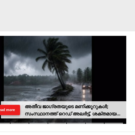
അതീവ ജാഗ്രതയുടെ മണിക്കൂറുകൾ;
ead more
സംസ്ഥാനത്ത് റെഡ് അലർട്ട്, ശക്തമായ
കാറ്റിനും സാധ്യത