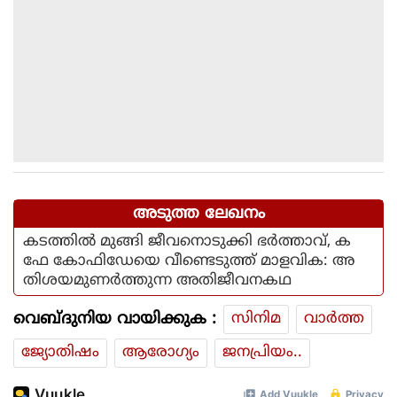
അടുത്ത ലേഖനം
കടത്തിൽ മുങ്ങി ജീവനൊടുക്കി ഭർത്താവ്, ക
ഫേ കോഫിഡേയെ വീണ്ടെടുത്ത് മാളവിക: അ
തിശയമുണർത്തുന്ന അതിജീവനകഥ
വെബ്ദുനിയ വായിക്കുക :
സിനിമ
വാര്‍ത്ത
ജ്യോതിഷം
ആരോഗ്യം
ജനപ്രിയം..