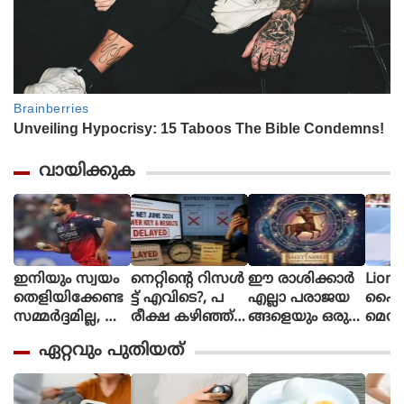
വായിക്കുക
ഇനിയും സ്വയം
നെറ്റിൻ്റെ റിസൾ
ഈ രാശിക്കാര്‍
Lione
തെളിയിക്കേണ്ട
ട്ട് എവിടെ?, പ
എല്ലാ പരാജയ
ഫൈ
സമ്മർദ്ദമില്ല, അ
രീക്ഷ കഴിഞ്ഞ്
ങ്ങളെയും ഒരു
മെസി
വസരങ്ങൾ ല
ഒരു മാസ
തിരിച്ചുവര
ണ പന്
ഏറ്റവും പുതിയത്
ഭിച്ചാൽ സ
മായിട്ടും ഉത്തര
വാക്കി മാറ്റുന്നു
ന്തോഷം അത്ര
സൂചിക
മാത്രം : ഭുവ
പോലുമില്ല, ആ