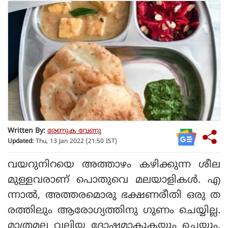
Written By:
രേണുക വേണു
Updated:
Thu, 13 Jan 2022 (21:50 IST)
വയറുനിറയെ അത്താഴം കഴിക്കുന്ന ശീല
മുള്ളവരാണ് പൊതുവെ മലയാളികള്‍. എ
ന്നാല്‍, അത്തരമൊരു ഭക്ഷണരീതി ഒരു ത
രത്തിലും ആരോഗ്യത്തിനു ഗുണം ചെയ്യില്ല.
മാത്രമല്ല വലിയ ദോഷമാകുകയും ചെയ്യും.