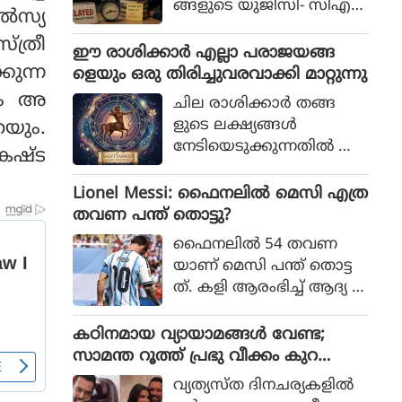
ങ്ങളുടെ യുജിസി- സിഎ
്‍സ്യ
സ്‌ഐആര്‍ നെറ്റ് പരീക്ഷ
്ത്രീ
കള്‍ നടന്നത്.
ഈ രാശിക്കാര്‍ എല്ലാ പരാജയങ്ങ
കുന്ന
ളെയും ഒരു തിരിച്ചുവരവാക്കി മാറ്റുന്നു
യം അ
ചില രാശിക്കാര്‍ തങ്ങ
ളുടെ ലക്ഷ്യങ്ങള്‍
റയും.
നേടിയെടുക്കുന്നതില്‍ അ
 കഷ്ട
ചഞ്ചലരും സ്ഥിരോത്സാഹ
മുള്ളവരുമാണെന്ന് പറയ
Lionel Messi: ഫൈനലിൽ മെസി എത്ര
പ്പെടുന്നു. എത്ര പരാജയ
തവണ പന്ത് തൊട്ടു?
ങ്ങള്‍ നേരിട്ടാലും അവര്‍
ഫൈനലിൽ 54 തവണ
തങ്ങളുടെ സ്വപ്നങ്ങള്‍
യാണ് മെസി പന്ത് തൊട്ട
സാക്ഷാത്കരിക്കാന്‍ ശ്ര
ത്. കളി ആരംഭിച്ച് ആദ്യ 1
മിച്ചുകൊണ്ടിരിക്കും.
5 മിനിറ്റിൽ മെസിക്ക് ഒരു ട
ച്ച് മാത്രം
കഠിനമായ വ്യായാമങ്ങള്‍ വേണ്ട;
സാമന്ത റൂത്ത് പ്രഭു വീക്കം കുറ
യ്ക്കുന്നതിനുള്ള ഏഴ് പ്രഭാത ശീലങ്ങ
വ്യത്യസ്ത ദിനചര്യകളില്‍
ള്‍ പങ്കുവയ്ക്കുന്നു