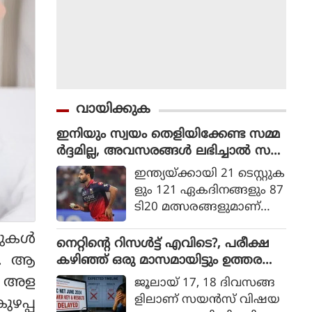
വായിക്കുക
ഇനിയും സ്വയം തെളിയിക്കേണ്ട സമ്മ
ർദ്ദമില്ല, അവസരങ്ങൾ ലഭിച്ചാൽ സ
ന്തോഷം അത്രമാത്രം : ഭുവനേശ്വർ
ഇന്ത്യയ്ക്കായി 21 ടെസ്റ്റുക
കുമാർ
ളും 121 ഏകദിനങ്ങളും 87
ടി20 മത്സരങ്ങളുമാണ്
ഭുവനേശ്വര്‍ കുമാര്‍ ക
ുകള്‍
ളിച്ചിട്ടുള്ളത്.
നെറ്റിൻ്റെ റിസൾട്ട് എവിടെ?, പരീക്ഷ
ക്. ആ
കഴിഞ്ഞ് ഒരു മാസമായിട്ടും ഉത്തര
സൂചിക പോലുമില്ല, ആശങ്കയിൽ
െ അള
ജൂലായ് 17, 18 ദിവസങ്ങ
വിദ്യാർഥികൾ
ളിലാണ് സയന്‍സ് വിഷയ
ുഴപ്പ