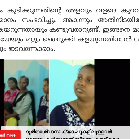
്ളം കുടിക്കുന്നതിന്റെ അളവും വളരെ കുറ
്മാനം സംഭവിച്ചും അകന്നും അതിനിടയിലേ
 കയറുന്നതായും കണ്ടുവരാറുണ്ട്. ഇങ്ങനെ 
്‌നയേയും മറ്റും ഞെരുക്കി കളയുന്നതിനാല്‍ 
ും ഇടവന്നേക്കാം.
ദുരിതാശ്വാസ ക്യാംപുകളിലുള്ളവർ
ead more
ഭക്ഷണം കഴിക്കുന്നത് സ്വന്തം കാശ് കൊണ്ട്