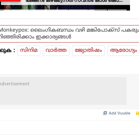
വാങ്ങി; ദുരിതക്കയം
Monkeypox: ലൈംഗികബന്ധം വഴി മങ്കിപോക്‌സ് പകരു
റിഞ്ഞിരിക്കാം ഇക്കാര്യങ്ങള്‍
കുക :
സിനിമ
വാര്‍ത്ത
ജ്യോതിഷം
ആരോഗ്യം