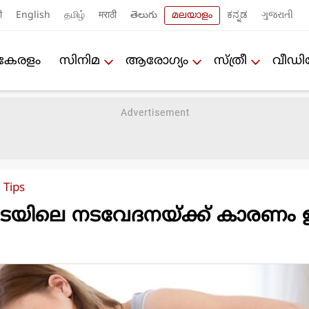
ी
English
தமிழ்
मराठी
తెలుగు
മലയാളം
ಕನ್ನಡ
ગુજરાતી
കേരളം
സിനിമ
ആരോഗ്യം
സ്ത്രീ
വീഡ
 Tips
്കിടയിലെ നടവേദനയ്ക്ക് കാരണം