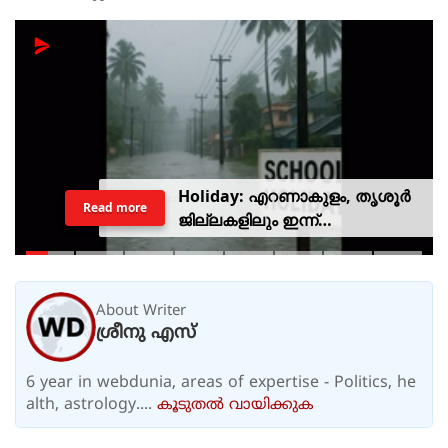
Holiday: എറണാകുളം, തൃശൂർ
Read more
ജില്ലകളിലും ഇന്ന്
അവധിയാണേ..!
About Writer
ശ്രീനു എസ്
6 year in webdunia, areas of expertise - Politics, he
alth, astrology....
കൂടുതല്‍ വായിക്കുക