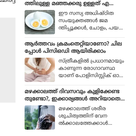
്‍ദ്ദ
യെല്ലാം നിങ്ങളുടെ
ത്തിലുള്ള മഞ്ഞക്കരു ഉള്ളത് എ
ക്താതിമർദ്ദം എന്നറിയ
മൊത്തത്തിലുള്ള ക്ഷേമ
ന്തുകൊണ്ട്
പ്പെടും.
ഈ സസ്യ അധിഷ്ഠിത
ത്തെ നിര്‍ണ്ണയിക്കുന്നു.
സംയുക്തങ്ങള്‍ ജമ
വാസ്തവത്തില്‍, ഈ
ന്തിപ്പൂക്കള്‍, ചോളം, പയ
ജീവിതശൈലി ശീലങ്ങളും
റുവര്‍ഗ്ഗങ്ങള്‍, ഇലക്കറിക
മറ്റും ഭാവിയില്‍ ഹൃദ
ള്‍, പപ്രിക, ചുവന്ന
ആർത്തവം ക്രമംതെറ്റിയാണോ? ചില
യാഘാത സാധ്യത കുറ
കുരുമുളക്, ചില പ്രാണിക
പ്പോൾ പിസിഒഡി ആയിരിക്കാം
യ്ക്കും.
ള്‍ എന്നിവയില്‍ പോലും
സ്ത്രീകളിൽ പ്രധാനമായും
കാണപ്പെടുന്നു. ഭക്ഷണ
കാണുന്ന രോഗാവസ്ഥ
ത്തില്‍ കൂടുതല്‍ ക
യാണ് പോളിസിസ്റ്റിക് ഓവ
രോട്ടിനോയിഡ് സമ്പുഷ്ട
റി സിൻഡ്രോം അഥവാ
മാകുമ്പോള്‍ മഞ്ഞക്കരു
പിസിഒഡി. ഹോർമോൺ
മഴക്കാലത്ത് ദിവസവും കുളിക്കേണ്ട
കൂടുതല്‍ സമ്പന്നമാകും.
വ്യതിയാനമാണ് പ്രധാന
തുണ്ടോ?, ഇക്കാര്യങ്ങൾ അറിയാതെ
മായും പിസിഒഡിയിലേക്ക്
പോകരുത്
മഴക്കാലത്ത് ശരീര
നയിക്കുന്നത്. അണ്ഡാശ
ശുചിത്വത്തിന് വേന
യത്തിൽ ചെറിയ വളർച്ചക
ല്‍ക്കാലത്തേക്കാള്‍
ൾ രൂപപ്പെടുന്ന അവസ്ഥ
കൂടുതല്‍ പ്രാധാന്യ
യാണിത്. ദൈനംദിന