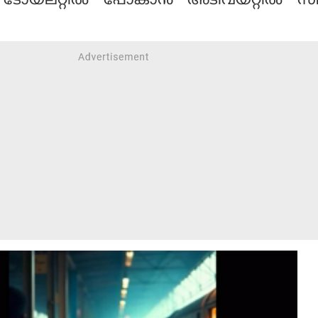
്‌ലറ്റില്‍ പോകാന്‍ അടിവയറ്റില്‍ സമ്മര