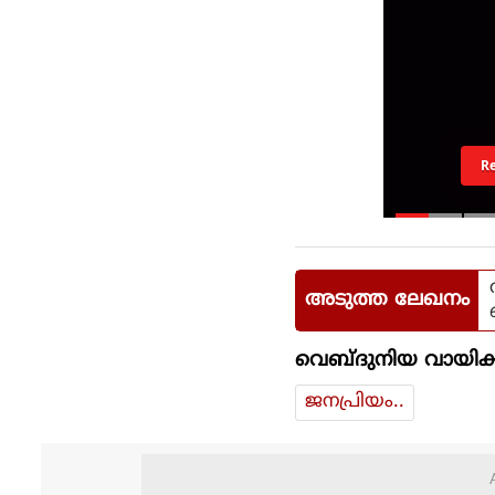
R
അടുത്ത ലേഖനം
വെബ്ദുനിയ വായിക്
ജനപ്രിയം..