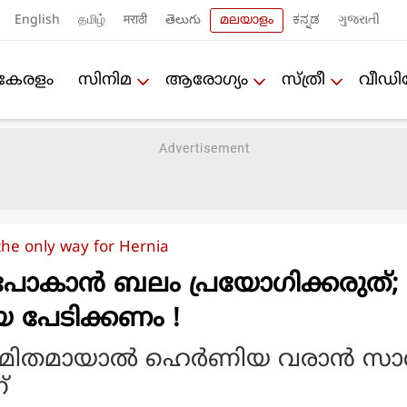
English
தமிழ்
मराठी
తెలుగు
മലയാളം
ಕನ್ನಡ
ગુજરાતી
കേരളം
സിനിമ
ആരോഗ്യം
സ്ത്രീ
വീഡ
the only way for Hernia
്‍ പോകാന്‍ ബലം പ്രയോഗിക്കരുത്;
 പേടിക്കണം !
ിതമായാല്‍ ഹെര്‍ണിയ വരാന്‍ സാധ
്