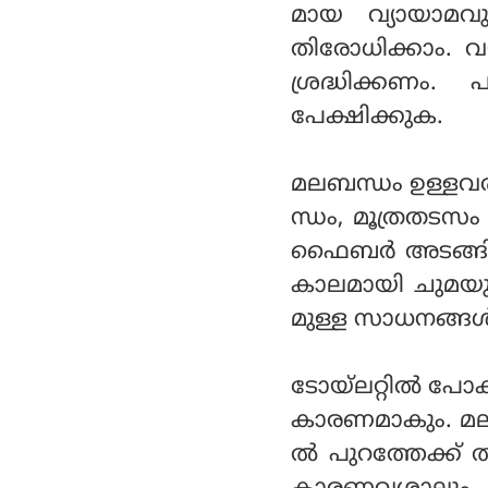
മായ വ്യായാമവും
തിരോധിക്കാം. വയറ
ശ്രദ്ധിക്കണം.
പേക്ഷിക്കുക.
മലബന്ധം ഉള്ളവരി
ന്ധം, മൂത്രതടസം 
ഫൈബര്‍ അടങ്ങ
കാലമായി ചുമയുണ
മുള്ള സാധനങ്ങള്‍
ടോയ്‌ലറ്റില്‍ പ
കാരണമാകും. മലവ
ല്‍ പുറത്തേക്ക