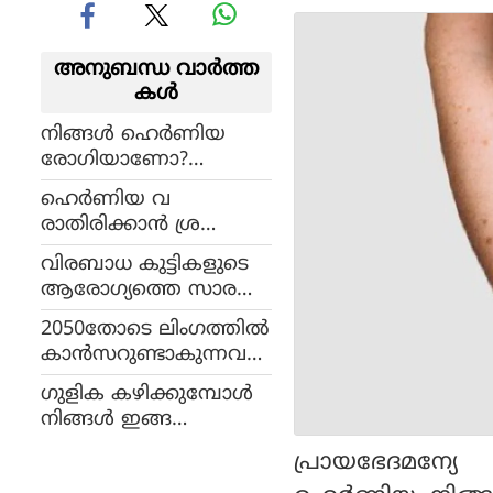
അനുബന്ധ വാര്‍ത്ത
കള്‍
നിങ്ങള്‍ ഹെര്‍ണിയ
രോഗിയാണോ?
ചികിത്സ ശസ്ത്രക്രിയ
ഹെര്‍ണിയ വ
തന്നെ
രാതിരിക്കാന്‍ ശ്ര
ദ്ധിക്കേണ്ട കാര്യങ്ങള്‍
വിരബാധ കുട്ടികളുടെ
ആരോഗ്യത്തെ സാര
മായി ബാധിക്കും; ഇ
2050തോടെ ലിംഗത്തില്‍
ക്കാര്യങ്ങള്‍ ശ്രദ്ധിക്ക
കാന്‍സറുണ്ടാകുന്നവ
ണം
രുടെ എണ്ണം 77 ശത
ഗുളിക കഴിക്കുമ്പോള്‍
മാനം വര്‍ധിക്കും!
നിങ്ങള്‍ ഇങ്ങ
നെയാണോ വെള്ളം
പ്രായഭേദമന്യ
കുടിക്കുന്നത്!