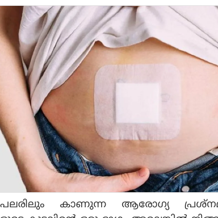
േ പലരിലും കാണുന്ന ആരോഗ്യ പ്രശ്ന