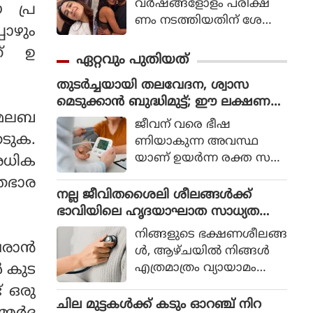
വര്‍ഷങ്ങളോളം പരീക്ഷ
െ പ്ര
ണം നടത്തിയതിന് ശേഷം
പോഴും
ഈ ചെറിയ ദൈനംദിന പ
ത് ഉ
രിശീലനങ്ങള്‍ ജീവിത
ഏറ്റവും പുതിയത്
ത്തിന്റെ ഭാഗമായി
തുടർച്ചയായി തലവേദന, ശ്വാസ
മാറിയിരിക്കുന്നുവെന്ന്
മെടുക്കാൻ ബുദ്ധിമുട്ട്; ഈ ലക്ഷണ
സാമന്ത പറയുന്നു, ഇ
ി മലബ
ങ്ങളെ വെറുതെ കാണരുത് !
പ്പോള്‍ 21 ദിവസത്തേക്ക്
ജീവന് വരെ ഭീഷ
അവ പ
േടുക.
ണിയാകുന്ന അവസ്ഥ
രീക്ഷിച്ചുനോക്കാന്‍ അവര്‍
യാണ് ഉയർന്ന രക്ത സമ്മ
അധിക
മറ്റുള്ളവരെ
ർദ്ദം. രക്ത ധമനികളുടെ
തഭാര
പ്രോത്സാഹിപ്പിക്കുന്നു.
ഭിത്തികളിൽ രക്തം
നല്ല ജീവിതശൈലി ശീലങ്ങള്‍ക്ക്
ചെലുത്തുന്ന മർദമാണ് ഇ
ഭാവിയിലെ ഹൃദയാഘാത സാധ്യത
ത്. ആരോഗ്യവാനായ ഒ
കുറയ്ക്കാന്‍ കഴിയുമോ? ഇക്കാര്യങ്ങ
നിങ്ങളുടെ ഭക്ഷണശീലങ്ങ
രാളിൽ 120/80 മി.മീറ്റർ
ള്‍ അറിയണം
രാന്‍
ള്‍, ആഴ്ചയില്‍ നിങ്ങള്‍
മെർക്കുറി ആയിരിക്കും ര
എത്രമാത്രം വ്യായാമം
‍ കുട
ക്ത സമ്മർദ്ദം. രക്തസമ്മ
ചെയ്യുന്നു, നിങ്ങളുടെ ഉറ
് ഒരു
ർദ്ദം 140/90 നു മുക
ക്കരീതികള്‍ എന്നിവ
ചില മുട്ടകള്‍ക്ക് കടും ഓറഞ്ച് നിറ
ളിലായാൽ അതിനെ ര