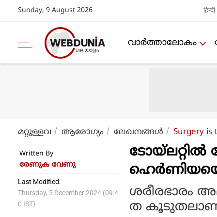
Sunday, 9 August 2026
हिन्दी
വാര്‍ത്താലോകം
മറ്റുള്ളവ
ആരോഗ്യം
ലേഖനങ്ങള്‍
Surgery is 
ടോയ്‌ലറ്റില
Written By
രേണുക വേണു
ഹെര്‍ണിയയെ
Last Modified:
ശരീരഭാരം അമ
Thursday, 5 December 2024 (09:4
ത കൂടുതലാണ
0 IST)