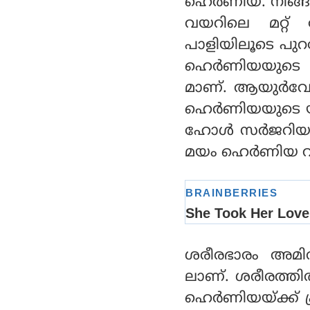
ഹെര്‍ണിയ. നിങ്ങള
വയറിലെ മറ്റ്
പാളിയിലൂടെ പുറത
ഹെര്‍ണിയയുടെ 
മാണ്. ആയുര്‍വേ
ഹെര്‍ണിയയുടെ യഥ
ഹോള്‍ സര്‍ജറിയ
മയം ഹെര്‍ണിയ വരാ
ശരീരഭാരം അമിത
ലാണ്. ശരീരത്തി
ഹെര്‍ണിയയ്ക്ക്