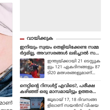
വായിക്കുക
ഇനിയും സ്വയം തെളിയിക്കേണ്ട സമ്മ
ർദ്ദമില്ല, അവസരങ്ങൾ ലഭിച്ചാൽ സ
ന്തോഷം അത്രമാത്രം : ഭുവനേശ്വർ
ഇന്ത്യയ്ക്കായി 21 ടെസ്റ്റുക
കുമാർ
ളും 121 ഏകദിനങ്ങളും 87
ടി20 മത്സരങ്ങളുമാണ്
ഭുവനേശ്വര്‍ കുമാര്‍ ക
ളിച്ചിട്ടുള്ളത്.
നെറ്റിൻ്റെ റിസൾട്ട് എവിടെ?, പരീക്ഷ
കഴിഞ്ഞ് ഒരു മാസമായിട്ടും ഉത്തര
സൂചിക പോലുമില്ല, ആശങ്കയിൽ
ജൂലായ് 17, 18 ദിവസങ്ങ
മാണ്
വിദ്യാർഥികൾ
ളിലാണ് സയന്‍സ് വിഷയ