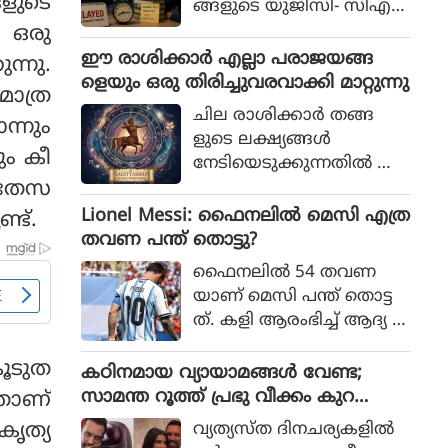
ങളുടെ
ങ്ങളുടെ യുജിസി- സിഎ
സ്‌ഐആര്‍ നെറ്റ് പരീക്ഷ
 ഒരു
കള്‍ നടന്നത്.
ഈ രാശിക്കാര്‍ എല്ലാ പരാജയങ്ങ
ന്നു.
ളെയും ഒരു തിരിച്ചുവരവാക്കി മാറ്റുന്നു
ാത്ര
ചില രാശിക്കാര്‍ തങ്ങ
്നും
ളുടെ ലക്ഷ്യങ്ങള്‍
ും കീ
നേടിയെടുക്കുന്നതില്‍ അ
അതേസ
ചഞ്ചലരും സ്ഥിരോത്സാഹ
മുള്ളവരുമാണെന്ന് പറയ
Lionel Messi: ഫൈനലിൽ മെസി എത്ര
്ട്.
പ്പെടുന്നു. എത്ര പരാജയ
തവണ പന്ത് തൊട്ടു?
ങ്ങള്‍ നേരിട്ടാലും അവര്‍
ഫൈനലിൽ 54 തവണ
തങ്ങളുടെ സ്വപ്നങ്ങള്‍
യാണ് മെസി പന്ത് തൊട്ട
സാക്ഷാത്കരിക്കാന്‍ ശ്ര
ത്. കളി ആരംഭിച്ച് ആദ്യ 1
മിച്ചുകൊണ്ടിരിക്കും.
5 മിനിറ്റിൽ മെസിക്ക് ഒരു ട
ൂടുത
ച്ച് മാത്രം
കഠിനമായ വ്യായാമങ്ങള്‍ വേണ്ട;
സാമന്ത റൂത്ത് പ്രഭു വീക്കം കുറ
നതാണ്
യ്ക്കുന്നതിനുള്ള ഏഴ് പ്രഭാത ശീലങ്ങ
കൃത്യ
വ്യത്യസ്ത ദിനചര്യകളില്‍
ള്‍ പങ്കുവയ്ക്കുന്നു