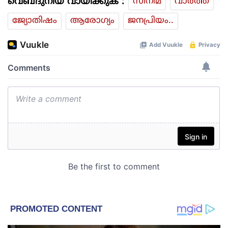
വെബ്ദുനിയ വായിക്കുക :
സിനിമ
വാര്‍ത്ത
ജ്യോതിഷം
ആരോഗ്യം
ജനപ്രിയം..