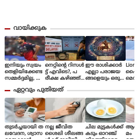
വായിക്കുക
ഇനിയും സ്വയം
നെറ്റിൻ്റെ റിസൾ
ഈ രാശിക്കാര്‍
Lione
തെളിയിക്കേണ്ട
ട്ട് എവിടെ?, പ
എല്ലാ പരാജയ
ഫൈ
സമ്മർദ്ദമില്ല, അ
രീക്ഷ കഴിഞ്ഞ്
ങ്ങളെയും ഒരു
മെസി
വസരങ്ങൾ ല
ഒരു മാസ
തിരിച്ചുവര
ണ പന്
ഏറ്റവും പുതിയത്
ഭിച്ചാൽ സ
മായിട്ടും ഉത്തര
വാക്കി മാറ്റുന്നു
ന്തോഷം അത്ര
സൂചിക
മാത്രം : ഭുവ
പോലുമില്ല, ആ
നേശ്വർ കുമാർ
ശങ്കയിൽ
വിദ്യാർഥികൾ
തുടർച്ചയായി ത
നല്ല ജീവിത
ചില മുട്ടകള്‍ക്ക്
ആർത്
ലവേദന, ശ്വാസ
ശൈലി ശീലങ്ങ
കടും ഓറഞ്ച്
മം