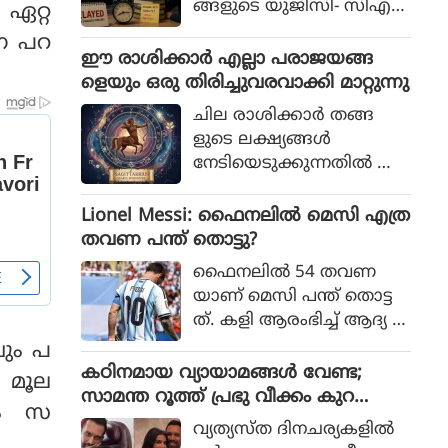
ങ്ങളുടെ യുജിസി- സിഎ
 ഏറ്റ
സ്‌ഐആര്‍ നെറ്റ് പരീക്ഷ
നെ പറ
കള്‍ നടന്നത്.
ഈ രാശിക്കാര്‍ എല്ലാ പരാജയങ്ങ
ളെയും ഒരു തിരിച്ചുവരവാക്കി മാറ്റുന്നു
ചില രാശിക്കാര്‍ തങ്ങ
ളുടെ ലക്ഷ്യങ്ങള്‍
നേടിയെടുക്കുന്നതില്‍ അ
ചഞ്ചലരും സ്ഥിരോത്സാഹ
മുള്ളവരുമാണെന്ന് പറയ
Lionel Messi: ഫൈനലിൽ മെസി എത്ര
പ്പെടുന്നു. എത്ര പരാജയ
തവണ പന്ത് തൊട്ടു?
ങ്ങള്‍ നേരിട്ടാലും അവര്‍
ഫൈനലിൽ 54 തവണ
തങ്ങളുടെ സ്വപ്നങ്ങള്‍
യാണ് മെസി പന്ത് തൊട്ട
സാക്ഷാത്കരിക്കാന്‍ ശ്ര
ത്. കളി ആരംഭിച്ച് ആദ്യ 1
മിച്ചുകൊണ്ടിരിക്കും.
5 മിനിറ്റിൽ മെസിക്ക് ഒരു ട
വും പ
ച്ച് മാത്രം
കഠിനമായ വ്യായാമങ്ങള്‍ വേണ്ട;
ം മൂല
സാമന്ത റൂത്ത് പ്രഭു വീക്കം കുറ
്ളം സ
യ്ക്കുന്നതിനുള്ള ഏഴ് പ്രഭാത ശീലങ്ങ
വ്യത്യസ്ത ദിനചര്യകളില്‍
ള്‍ പങ്കുവയ്ക്കുന്നു