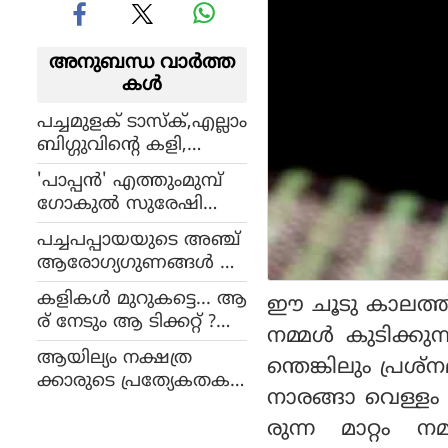
അനുബന്ധ വാര്‍ത്ത
കള്‍
പച്ചമുളക് ടാസ്‌ക്,എല്ലാം
ബിഗ്ഗുവിന്റെ കളി,
സീരിയല്‍ താരം അശ്വ
'പാപ്പന്‍' എത്തുംമുമ്പ്
തിയുടെ ബിഗ് ബോസ്
ഗോകുല്‍ സുരേഷിന്റെ
റിവ്യൂ
പുതിയ റിലീസ്,
പച്ചപപ്പായയുടെ അഞ്ച്
സായാഹ്ന വാര്‍ത്തകള്‍
ആരോഗ്യഗുണങ്ങള്‍ ഇ
ലിറിക്കല്‍ വീഡിയോ
വയാണ്
കളികള്‍ മുറുകട്ടെ... ആ
ഈ ചൂടു കാലത്ത് 
ര് നേടും ആ ടിക്കറ്റ് ?
നമ്മള്‍ കുടിക്ക
ബിഗ് ബോസ് റിവ്യൂമായി
ആയില്യം നക്ഷത്ര
ന്തെങ്കിലും പ്രശ
സീരിയല്‍ താരം അശ്വ
ക്കാരുടെ പ്രത്യേകതക
തി
നാരങ്ങാ വെള്ളം 
ള്‍ ഇവയാണ്
രുന്ന മാറ്റം നമ