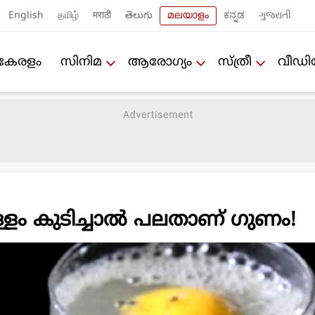
English
தமிழ்
मराठी
తెలుగు
മലയാളം
ಕನ್ನಡ
ગુજરાતી
കേരളം
സിനിമ
ആരോഗ്യം
സ്ത്രീ
വീഡ
ളം കുടിച്ചാല്‍ പലതാണ് ഗുണം!