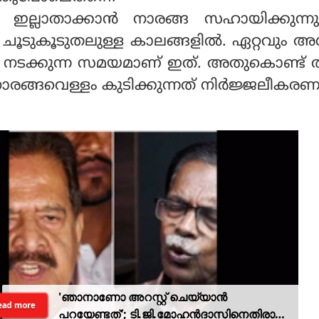
 ഇല്ലാതാക്കാന്‍ നാരങ്ങ സഹായിക്കുന്നു
രം ചൂടുകൂടുതലുള്ള കാലങ്ങളില്‍. ഏറ്റവും 
 നടക്കുന്ന സമയമാണ് ഇത്. അതുകൊണ്ട് ത
 നാരങ്ങവെള്ളം കുടിക്കുന്നത് നിര്‍ജ്ജലീകര
'ഞാനാണോ അറസ്റ്റ് ചെയ്യാൻ
ead more
പറയേണ്ടത്'; ടി.ജി.മോഹൻദാസിനെതിരായ