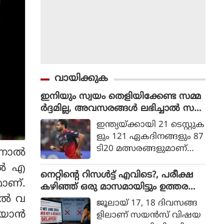
വായിക്കുക
ഇനിയും സ്വയം തെളിയിക്കേണ്ട സമ്മ
ർദ്ദമില്ല, അവസരങ്ങൾ ലഭിച്ചാൽ സ
ന്തോഷം അത്രമാത്രം : ഭുവനേശ്വർ
ഇന്ത്യയ്ക്കായി 21 ടെസ്റ്റുക
കുമാർ
ളും 121 ഏകദിനങ്ങളും 87
ടി20 മത്സരങ്ങളുമാണ്
നാല്‍
ഭുവനേശ്വര്‍ കുമാര്‍ ക
ല്‍ എ
ളിച്ചിട്ടുള്ളത്.
നെറ്റിൻ്റെ റിസൾട്ട് എവിടെ?, പരീക്ഷ
മാണ്.
കഴിഞ്ഞ് ഒരു മാസമായിട്ടും ഉത്തര
ല്‍ വ
സൂചിക പോലുമില്ല, ആശങ്കയിൽ
ജൂലായ് 17, 18 ദിവസങ്ങ
വിദ്യാർഥികൾ
യാന്‍
ളിലാണ് സയന്‍സ് വിഷയ