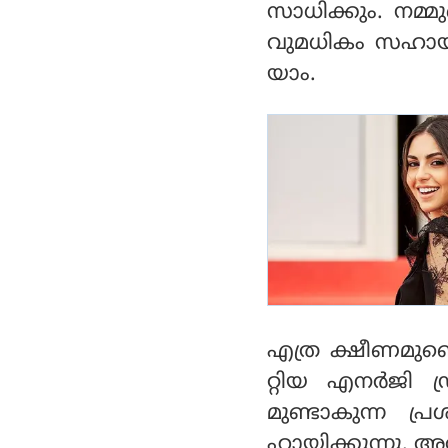
സാധിക്കും. നമ്മ
വുമധികം സഹായിക
യാം.
എത്ര ക്ഷീണമുണ്ട
റ്റിയ എനര്‍ജി ഡ
മുണ്ടാകുന്ന പ്
ഹായിക്കുന്നു.