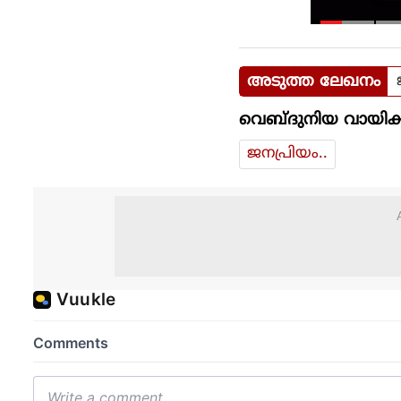
അടുത്ത ലേഖനം
വെബ്ദുനിയ വായിക്
ജനപ്രിയം..