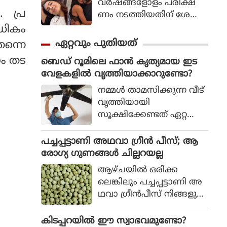
വര്‍ഷങ്ങളോളം പരീക്ഷ
. പ്ര
ണം നടത്തിയതിന് ശേഷം
ഈ ചെറിയ ദൈനംദിന പ
അധികം
രിശീലനങ്ങള്‍ ജീവിത
ഏറ്റവും പുതിയത്
ന്നെ
ത്തിന്റെ ഭാഗമായി
ണം തട
ബെഡ് റൂമിലെ ഫാൻ കൃത്യമായ ഇട
മാറിയിരിക്കുന്നുവെന്ന്
വേളകളിൽ വൃത്തിയാക്കാറുണ്ടോ?
സാമന്ത പറയുന്നു, ഇ
പ്പോള്‍ 21 ദിവസത്തേക്ക്
നമ്മൾ താമസിക്കുന്ന വീട്
അവ പ
വൃത്തിയായി
രീക്ഷിച്ചുനോക്കാന്‍ അവര്‍
സൂക്ഷിക്കേണ്ടത് ഏറ്റവും
മറ്റുള്ളവരെ
പ്രധാനപ്പെട്ട കടമയാണ്.
പ്രോത്സാഹിപ്പിക്കുന്നു.
പൊടിപടലങ്ങൾ ഒ
പച്ചപ്പട്ടാണി അഥവാ ഗ്രീൻ പീസ്; ആ
ഴിവാക്കി വീട് വൃത്തിയായി
രോഗ്യ ഗുണങ്ങൾ ചില്ലറയല്ല
സൂക്ഷിക്കുമ്പോൾ നിരവ
ആഴ്ചയിൽ ഒരിക്ക
ധി രോഗങ്ങളെ കൂടിയാണ്
ലെങ്കിലും പച്ചപ്പട്ടാണി അ
നിങ്ങൾ പ്രതിരോധിക്കുന്ന
ഥവാ ഗ്രീൻപീസ് നിങ്ങളുടെ
ത്. രണ്ടാഴ്ച കൂടുമ്പോൾ
ഭക്ഷണത്തിൽ ഉൾ
എങ്കിലും വീട്ടിലെ എല്ലാ
പ്പെടുത്തണം. ആരോഗ്യ
കിടപ്പറയിൽ ഈ സ്വാഭവമുണ്ടോ?
ഫാനുകളും തുടച്ച്