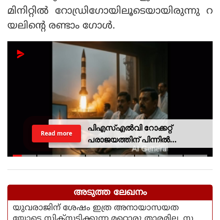
മിനിറ്റില്‍ റോഡ്രിഗോയിലൂടെയായിരുന്നു റ
യലിന്റെ രണ്ടാം ഗോള്‍.
പിഎസ്എല്‍വി റോക്കറ്റ്
Read more
പരാജയത്തിന് പിന്നില്‍
ഐഎസ്ആര്‍ഒയിലെ ഉന്നത
ശാസ്ത്രജ്ഞനെന്ന് സംശയം
അടുത്ത ലേഖനം
യുവരാജിന് ശേഷം ഇത്ര അനായാസയത
യോടെ സിക്സടിക്കുന്ന മറ്റൊരു താരമില്ല, സ