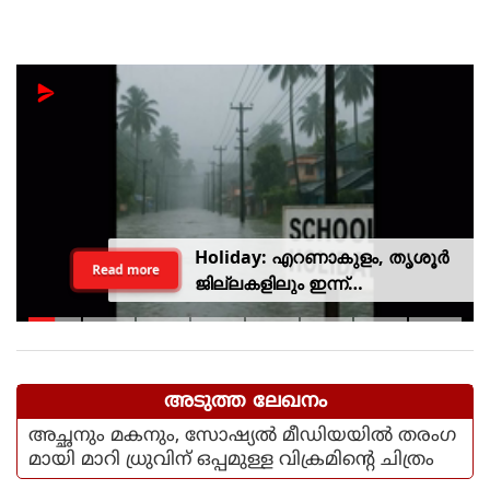
Holiday: എറണാകുളം, തൃശൂർ
Read more
ജില്ലകളിലും ഇന്ന്
അവധിയാണേ..!
അടുത്ത ലേഖനം
അച്ഛനും മകനും, സോഷ്യല്‍ മീഡിയയില്‍ തരംഗ
മായി മാറി ധ്രുവിന് ഒപ്പമുള്ള വിക്രമിന്റെ ചിത്രം