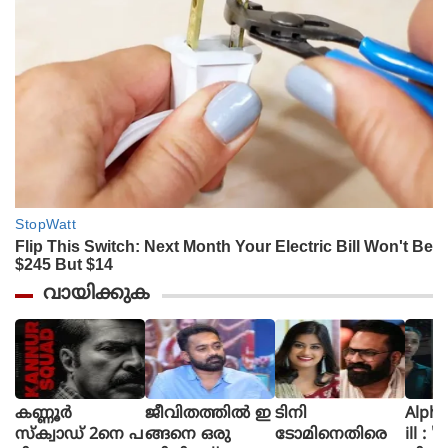
വായിക്കുക
കണ്ണൂർ
ജീവിതത്തിൽ ഇ
ടിനി
Alpha The First
സ്ക്വാഡ് 2നെ പ
ങ്ങനെ ഒരു
ടോമിനെതിരെ
ill : 