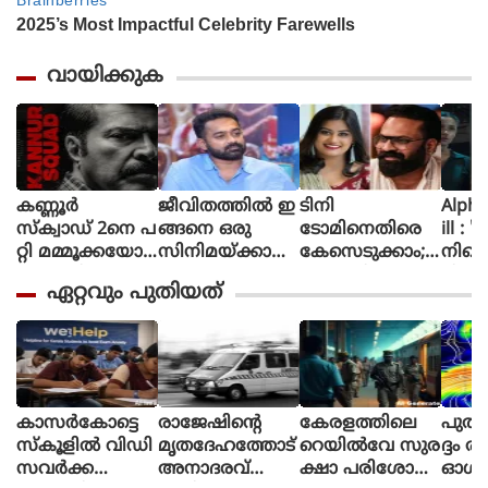
വായിക്കുക
കണ്ണൂർ
ജീവിതത്തിൽ ഇ
ടിനി
Alpha The First
സ്ക്വാഡ് 2നെ പ
ങ്ങനെ ഒരു
ടോമിനെതിരെ
ill : 
റ്റി മമ്മൂക്കയോട്
സിനിമയ്ക്കായി
കേസെടുക്കാം;
നിന്റ
പറഞ്ഞിട്ടുണ്ട്, വ
പ
അൻസിബയുടെ
മിഷന
ഏറ്റവും പുതിയത്
രും.. സമയ
ണി
പരാതിയിൽ
ആക്ഷ
മെടുക്കും :
യെടുത്തിട്ടില്ല,
കോടതി നിർ
ത്തി
റോണി ഡേവിഡ്
ടിക്കി ടാക്കയെ
ദേശം
യായ
പറ്റി ആസിഫ്
ആല്‍
അലി
പുറത്
കാസര്‍കോട്ടെ
രാജേഷിന്റെ
കേരളത്തിലെ
പുതി
സ്‌കൂളില്‍ വിഡി
മൃതദേഹത്തോട്
റെയില്‍വേ സുര
ദ്ദം 
സവര്‍ക്ക
അനാദരവ്
ക്ഷാ പരിശോധ
ഓഗസ്റ