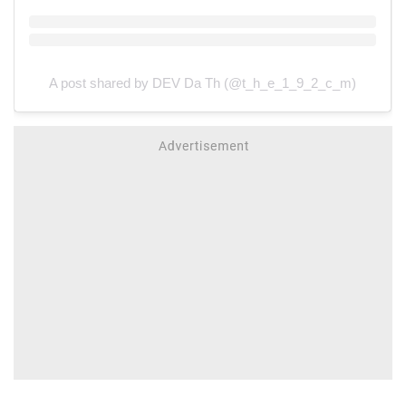
A post shared by DEV Da Th (@t_h_e_1_9_2_c_m)