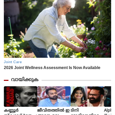
വായിക്കുക
കണ്ണൂർ
ജീവിതത്തിൽ ഇ
ടിനി
Alpha The First