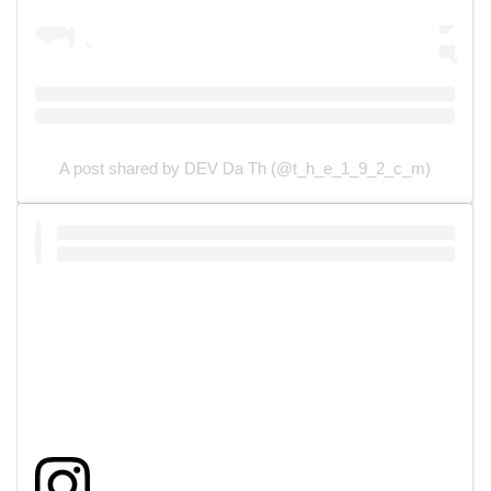
A post shared by DEV Da Th (@t_h_e_1_9_2_c_m)