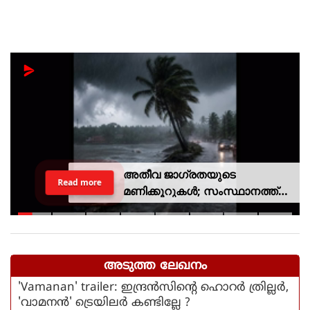
അതീവ ജാഗ്രതയുടെ
Read more
മണിക്കൂറുകൾ; സംസ്ഥാനത്ത്
റെഡ് അലർട്ട്, ശക്തമായ
കാറ്റിനും സാധ്യത
അടുത്ത ലേഖനം
'Vamanan' trailer: ഇന്ദ്രന്‍സിന്റെ ഹൊറര്‍ ത്രില്ലര്‍,
'വാമനന്‍' ട്രെയിലര്‍ കണ്ടില്ലേ ?