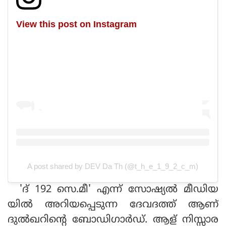
View this post on Instagram
A post shared by DEV Da Th (@t_h_e_1_9_2_c_m)
'ദ് 192 സെ.മീ' എന്ന് സോഷ്യല്‍ മീഡിയ
യില്‍ അറിയപ്പെടുന്ന ദേവദത്ത് ആണ്
ദുല്‍ഖറിന്റെ ബോഡിഗാര്‍ഡ്. ആള് നിസ്സാര