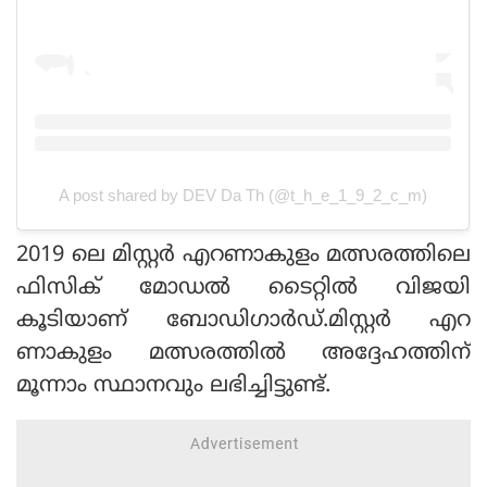
A post shared by DEV Da Th (@t_h_e_1_9_2_c_m)
2019 ലെ മിസ്റ്റര്‍ എറണാകുളം മത്സരത്തിലെ
ഫിസിക് മോഡല്‍ ടൈറ്റില്‍ വിജയി
കൂടിയാണ് ബോഡിഗാര്‍ഡ്.മിസ്റ്റര്‍ എറ
ണാകുളം മത്സരത്തില്‍ അദ്ദേഹത്തിന്
മൂന്നാം സ്ഥാനവും ലഭിച്ചിട്ടുണ്ട്.