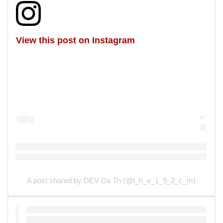
View this post on Instagram
A post shared by DEV Da Th (@t_h_e_1_9_2_c_m)