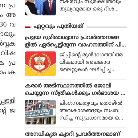
നകരവും സുരക്ഷിതവും
 പ്ര
തുല്യവുമായ ഒരു ദിശ
ും അ
യില്‍ സാങ്കേതികവിദ്യ
വികസിക്കുന്നുവെന്ന് ഉറ
936 വ
ഏറ്റവും പുതിയത്
പ്പാക്കുക എന്ന പ്രഖ്യാപിത
റായും
പ്രളയ ദുരിതാശ്വാസ പ്രവര്‍ത്തനങ്ങ
ലക്ഷ്യത്തോടെയാണ് ഇ
‍വ്വക
ളില്‍ ഏര്‍പ്പെട്ടിരുന്ന വാഹനത്തിന് പിഴ
തിന്റെ ആരംഭം. ചടങ്ങില്‍
ചുമത്തിയ എംവിഡി ഉദ്യോഗസ്ഥനെ
ന വിഷ
യുഎന്‍ സെക്രട്ടറി ജനറല്‍
ജീപ്പിന്റെ മുന്‍ഭാഗത്ത് അ
സസ്‌പെന്‍ഡ് ചെയ്തു
അന്റോണിയോ ഗുട്ടെറസ്
ധികമായി അലങ്കാര
ക പ്ര
പങ്കെടുത്തു.
ലൈറ്റുകള്‍ ഘടിപ്പിച്ച
്യാപക
തിനാണ് 5,200 രൂപ പിഴ
ചുമത്തിയത്. എംഎല്‍എ
കരാര്‍ അടിസ്ഥാനത്തില്‍ ജോലി
യുടെ നിര്‍ദ്ദേശപ്രകാരം
ചെയ്യുന്ന സ്ത്രീകള്‍ക്കും ഗര്‍ഭാശയ ശ
യൂത്ത് കോണ്‍ഗ്രസ് ആണ്
സ്ത്രക്രിയയ്ക്ക് ശമ്പളത്തോടുകൂടിയ
പള്ളി
ലിംഗസമത്വവും തൊഴില്‍
പിഴത്തുക അടച്ചത്.
അവധി അനുവദിച്ച് കേരള
്റെ ജ
അവകാശങ്ങളും സംബ
മെഴുവേലി സ്വ
ഹൈക്കോടതി
ന്ധിച്ച സുപ്രധാനമായ ഒരു
ദേശിയുടേതാണ് ഈ
വിധിയില്‍ സര്‍ക്കാര്‍ ധന
വാഹനം.
സഹായത്തോടെയുള്ള പ
അനധികൃത ക്വാറി പ്രവര്‍ത്തനമാണ്