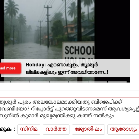
Holiday: എറണാകുളം, തൃശൂർ
ead more
ജില്ലകളിലും ഇന്ന് അവധിയാണേ..!
തൃശൂര്‍ പൂരം അലങ്കോലമാക്കിയതു ബിജെപിക്ക്
വേണ്ടിയോ? റിപ്പോര്‍ട്ട് പുറത്തുവിടണമെന്ന് ആവശ്യപ്പെട്ട
സുനില്‍ കുമാര്‍ മുഖ്യമന്ത്രിക്കു കത്ത് നല്‍കും
കുക :
സിനിമ
വാര്‍ത്ത
ജ്യോതിഷം
ആരോഗ്യം