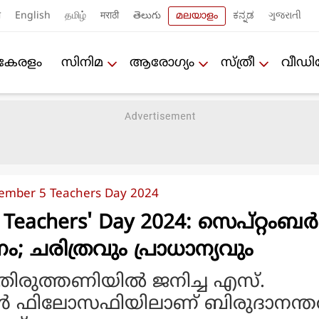
ी
English
தமிழ்
मराठी
తెలుగు
മലയാളം
ಕನ್ನಡ
ગુજરાતી
കേരളം
സിനിമ
ആരോഗ്യം
സ്ത്രീ
വീഡ
ember 5 Teachers Day 2024
Teachers' Day 2024: സെപ്റ്റംബര്‍
; ചരിത്രവും പ്രാധാന്യവും
െ തിരുത്തണിയില്‍ ജനിച്ച എസ്.
്‍ ഫിലോസഫിയിലാണ് ബിരുദാനന്ത