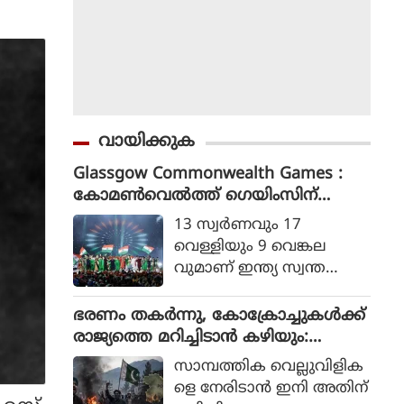
വായിക്കുക
Glassgow Commonwealth Games :
കോമൺവെൽത്ത് ഗെയിംസിന്
ഗ്ലാസ്ഗോയിൽ കൊടിയിറങ്ങി, മെഡ
13 സ്വര്‍ണവും 17
ൽ നേട്ടത്തിൽ ഇന്ത്യ നാലാമത്
വെള്ളിയും 9 വെങ്കല
വുമാണ് ഇന്ത്യ സ്വന്ത
മാക്കിയത്.
ഭരണം തകര്‍ന്നു, കോക്രോച്ചുകള്‍ക്ക്
രാജ്യത്തെ മറിച്ചിടാന്‍ കഴിയും:
പാകിസ്ഥാന്‍ ആഭ്യന്തര മന്ത്രി
സാമ്പത്തിക വെല്ലുവിളിക
മൊഹ്സിന്‍ നഖ്വി
ളെ നേരിടാന്‍ ഇനി അതിന്