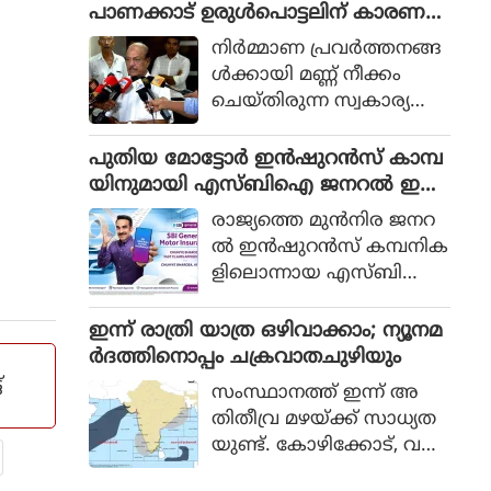
ദ്ധതികളില്‍ കരാര്‍ അ
പാണക്കാട് ഉരുള്‍പൊട്ടലിന് കാരണ
ടിസ്ഥാനത്തില്‍ ജോലി
മായതെന്ന് മന്ത്രി പികെ
നിര്‍മ്മാണ പ്രവര്‍ത്തനങ്ങ
ചെയ്യുന്ന സ്ത്രീകള്‍ക്ക് ഗ
കുഞ്ഞാലിക്കുട്ടി
ള്‍ക്കായി മണ്ണ് നീക്കം
ര്‍ഭാശയ ശസ്ത്രക്രിയ
ചെയ്തിരുന്ന സ്വകാര്യ
യെത്തുടര്‍ന്ന് (hysterecto
ഭൂമിയിലെ വലിയൊരു
my) ശമ്പളത്തോടുകൂടിയ
ഭാഗം കനത്ത മഴയെത്തുട
പുതിയ മോട്ടോർ ഇൻഷുറൻസ് കാമ്പ
ചികിത്സാ അവധിക്ക് അ
ര്‍ന്ന് ഇടിഞ്ഞുതാഴ്ന്ന ഉ
യിനുമായി എസ്ബിഐ ജനറൽ ഇൻ
ര്‍ഹതയുണ്ടെന്ന് കേരള
രുള്‍പൊട്ടല്‍ ബാധിച്ച പ്ര
ഷുറൻസ്
ഹൈക്കോടതി വ്യക്ത
രാജ്യത്തെ മുൻനിര ജനറ
ദേശം സന്ദര്‍ശിച്ച ശേഷ
മാക്കി.
ൽ ഇൻഷുറൻസ് കമ്പനിക
മാണ് മന്ത്രി ഇക്കാര്യങ്ങള്‍
ളിലൊന്നായ എസ്ബിഐ
പറഞ്ഞത്.
ജനറൽ ഇൻഷുറൻസിന്റെ
ജനപ്രിയ കാമ്പയിനായ
ഇന്ന് രാത്രി യാത്ര ഒഴിവാക്കാം; ന്യൂനമ
'ചുനിയേ ഭരോസ, അ
ർദത്തിനൊപ്പം ചക്രവാതചുഴിയും
പ്നോ സാ'യുടെ പുതിയ
്
സംസ്ഥാനത്ത് ഇന്ന് അ
പതിപ്പ് പുറത്തിറക്കി.
തിതീവ്ര മഴയ്ക്ക് സാധ്യത
മോട്ടോർ ഇൻഷുറൻസിന്
യുണ്ട്. കോഴിക്കോട്, വയ
മുൻഗണന നൽ
നാട്, കണ്ണൂർ, കാസർ
കിക്കൊണ്ട് തയ്യാറാക്കിയ