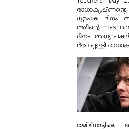
Teachers' Day 2
രാധാകൃഷ്ണന്റെ 
ധ്യാപക ദിനം ആച
ത്തിന്റെ സംഭാവ
ദിനം അധ്യാപകദ
ര്‍വേപ്പള്ളി രാധാ
തമിഴ്‌നാട്ടിലെ