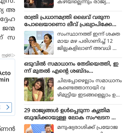
.എസ്.
കഴിയില്ലെന്നും രാജ്യത്തെ
ആഭ്യന്തര മന്ത്രി
ത്യ അ
മൊഹ്സിന്‍ നഖ്വി
രാത്രി പ്രധാനമന്ത്രി ലൈവ് വരുന്ന
ദ്ദേഹ
വ്യാഴാഴ്ച പറഞ്ഞു. കര
പോലെയാണൊ ലീവ് പ്രഖ്യാപിക്കേണ്ട
 ജന്മ
സേനാ മേധാവി ഫീല്‍ഡ്
ത്, എറണാകുളം ജില്ലാ കളക്ടർ
സംസ്ഥാനത്ത് ഇന്ന് ശക്ത
ണ് സ
മാര്‍ഷല്‍ സയ്യിദ് അസിം
ക്കെതിരെ വിമർശനം
മായ മഴ പരിഗണിച്ച് 12
മുനീറിന്റെ അടുത്ത
ജില്ലകളിലാണ് അവധി പ്ര
യാളായി അറിയപ്പെടുന്ന ന
ഖ്യാപിച്ചത്.
ഖ്വി പാകിസ്ഥാന്റെ
ഒടുവില്‍ സമാധാനം തേടിയെത്തി, ഇ
കോക്രോച്ചുകള്‍ ഒ
ന്ന് മുതല്‍ എന്റെ ശബ്ദം
ന്നിച്ചാല്‍ രാജ്യത്തെ മ
തിരെഞ്ഞെടുക്കുന്നു, പോസ്റ്റുമായി
റിച്ചിടാന്‍ കഴിയുമെന്ന് പറ
ചിലപ്പോഴെല്ലാം സമാധാനം
അനുപമ പരമേശ്വരന്‍, ഒരു ബ്രെയ്ക്ക
ഞ്ഞു.
കണ്ടെത്താനായി വ
പ്പ് മണക്കുന്നുവെന്ന് സോഷ്യല്‍
ഴിമുട്ടിയ ഇടങ്ങളെല്ലാം ഉ
മീഡിയ
പേക്ഷിക്കേണ്ടതായി വ
രും.
29 രാജ്യങ്ങള്‍ ഉള്‍പ്പെടുന്ന കൃത്രിമ
ബുദ്ധിക്കായുള്ള ലോക സംഘടന ആ
രംഭിച്ച് ചൈന; ഇന്ത്യ ഇല്ല
മനുഷ്യരാശിക്ക് പ്രയോജ
ണന്‍