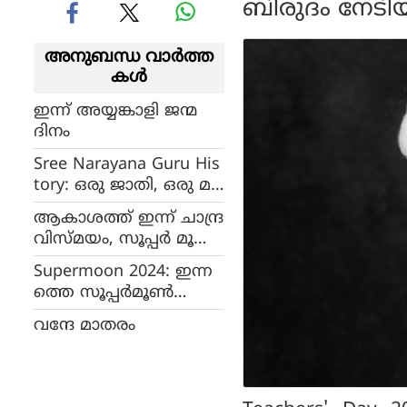
ബിരുദം നേടി
അനുബന്ധ വാര്‍ത്ത
കള്‍
ഇന്ന് അയ്യങ്കാളി ജന്മ
ദിനം
Sree Narayana Guru His
tory: ഒരു ജാതി, ഒരു മ
തം, ഒരു ദൈവം; ഗുരു
ആകാശത്ത് ഇന്ന് ചാന്ദ്ര
പകര്‍ന്ന വെളിച്ചം
വിസ്മയം, സൂപ്പർ മൂൺ-
ബ്ലൂ മൂൺ പ്രതിഭാസങ്ങ
Supermoon 2024: ഇന്ന
ൾ ദൃശ്യമാകും
ത്തെ സൂപ്പര്‍മൂണ്‍
ബ്ലൂമൂണ്‍ ! ആകാശ
വന്ദേ മാതരം
ത്തേക്ക് നോക്കേണ്ടത്
ഈ സമയത്ത്