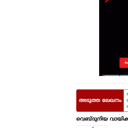
R
അടുത്ത ലേഖനം
വെബ്ദുനിയ വായിക്