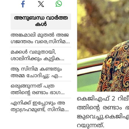
അനുബന്ധ വാര്‍ത്ത
കള്‍
അങ്കമാലി മുതല്‍ അജ
ഗജന്തരം വരെ,സിനിമ
യിലെത്തി 5 വര്‍ഷം
മക്കള്‍ വലുതായി,
പൂര്‍ത്തിയാക്കി ആന്റ
ശാലിനിക്കും കുട്ടിക
ണി വര്‍ഗീസ്
ള്‍ക്കും ഒപ്പം അജിത്ത്,
ആ സിനിമ കണ്ടതും
അധികമാരും
അമ്മ ചോദിച്ചു: എ
കാണാത്ത ചിത്രങ്ങള്‍
ന്തിനാ മോനെ നീ ഇങ്ങ
ഒരുങ്ങുന്നത് പത്ര
നത്തെ സിനിമയൊക്കെ
ത്തിന്റെ രണ്ടാം ഭാഗ
ചെയ്യുന്നത്-ടൊവിനോ
കെജിഎഫ് 2 റിലീ
മോ? ആകാംക്ഷയുയർ
എനിക്ക് ഇപ്പോഴും അ
ത്തി എസ്‌ജി 253
ത്തിന്റെ രണ്ടാം 
ത്യാഗ്രഹമുണ്ട്, സിനിമ
ങ്കുവെച്ചു.കെജി
യെന്നാല്‍ അത്ര ഭ്രമ
മാണ്; ചാന്‍സ്
റയുന്നത്.