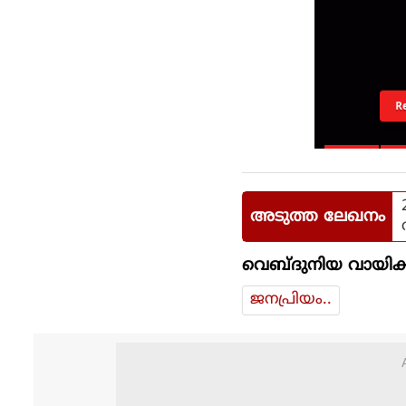
R
അടുത്ത ലേഖനം
വെബ്ദുനിയ വായിക്
ജനപ്രിയം..