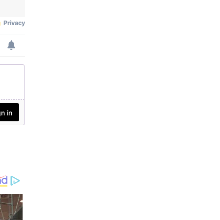
റപ്പാക്കാന്‍ ഒരു 'എയ
മാക്കുന്നത്.
ര്‍പോര്‍ട്ട് സ്‌ക്വാഡ്' രൂപീക
രിച്ചതായി കോര്‍പ്പറേഷന്‍
സെക്രട്ടറി അറിയിച്ചു. മ
നുഷ്യാവകാശ കമ്മീഷന്‍
അംഗം ജസ്റ്റിസ് അല
ക്‌സാണ്ടര്‍ തോമസിന്റെ ഇ
ടപെടലിനെത്തുടര്‍ന്നാണ്
കോര്‍പ്പറേഷന്‍ 24 മ
ണിക്കൂറും പ്രവ
ര്‍ത്തിക്കുന്ന പ്രത്യേക
സംഘത്തെ നിയോഗിച്ചത്.