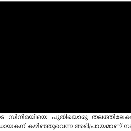
ടെ സിനിമയിയെ പുതിയൊരു തലത്തിലേക്
വിധായകന് കഴിഞ്ഞുവെന്ന അഭിപ്രായമാണ് നട