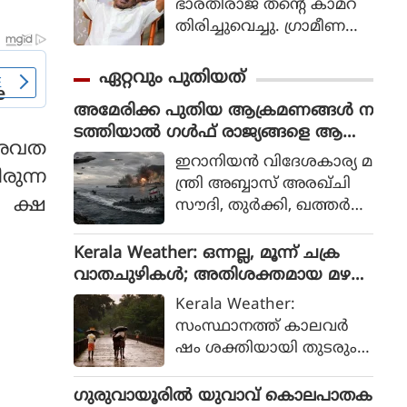
ഭാരതിരാജ തന്റെ കാമറ
തിരിച്ചുവെച്ചു. ഗ്രാമീണ
ജീവിതം അതിന്റെ പച്ച
യായ തലത്തില്‍ ആ
ഏറ്റവും പുതിയത്
വിഷ്‌കരിച്ചുകൊണ്ടാണ്
അമേരിക്ക പുതിയ ആക്രമണങ്ങള്‍ ന
ഭാരതിരാജ വിപ്ലവം
ടത്തിയാല്‍ ഗള്‍ഫ് രാജ്യങ്ങളെ ആക്ര
തീര്‍ത്തത്.
 അവത
മിക്കും; ഭീഷണിയുമായി ഇറാന്‍
ഇറാനിയന്‍ വിദേശകാര്യ മ
ുന്ന
ന്ത്രി അബ്ബാസ് അരഖ്ചി
ി ക്ഷ
സൗദി, തുര്‍ക്കി, ഖത്തര്‍
വിദേശകാര്യ മ
ന്ത്രിമാരുമായും
Kerala Weather: ഒന്നല്ല, മൂന്ന് ചക്ര
പാകിസ്ഥാന്‍ സൈനിക
വാതചുഴികൾ; അതിശക്തമായ മഴ
മേധാവിയുമായും
യ്ക്ക് സാധ്യത
Kerala Weather:
സംസാരിച്ചതായി
സംസ്ഥാനത്ത് കാലവർ
റിപ്പോര്‍ട്ടുണ്ട്.
ഷം ശക്തിയായി തുടരും.
മൂന്ന് ചക്രവാതചുഴിക
ളാണ് ഇപ്പോഴത്തെ മഴ
ഗുരുവായൂരില്‍ യുവാവ് കൊലപാതക