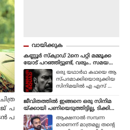
വായിക്കുക
കണ്ണൂർ സ്ക്വാഡ് 2നെ പറ്റി മമ്മൂക്ക
യോട് പറഞ്ഞിട്ടുണ്ട്, വരും.. സമയ
മെടുക്കും : റോണി ഡേവിഡ്
ഒരു യഥാര്‍ഥ കഥയെ ആ
സ്പദമാക്കിയൊരുക്കിയ
സിനിമയില്‍ എ എസ് ഐ
ജോര്‍ജ് മാര്‍ട്ടിന്‍ എന്ന ക
ിത്ര
ഥാപാത്രമായാണ് മമ്മൂട്ടി
ജീവിതത്തിൽ ഇങ്ങനെ ഒരു സിനിമ
എത്തിയത്. ഒരു കുറ്റ
ാജ് പ
യ്ക്കായി പണിയെടുത്തിട്ടില്ല, ടിക്കി
വാളിയെ പിടികൂടാനായി ഉ
ടാക്കയെ പറ്റി ആസിഫ് അലി
ന്‍ പ
ആക്ഷനാല്‍ സമ്പന്ന
ത്തരേന്ത്യന്‍ സംസ്ഥാനങ്ങ
മാണെന്ന് മാത്രമല്ല തന്റെ
ളിലേക്ക് യാത്ര തിരിക്കുന്ന