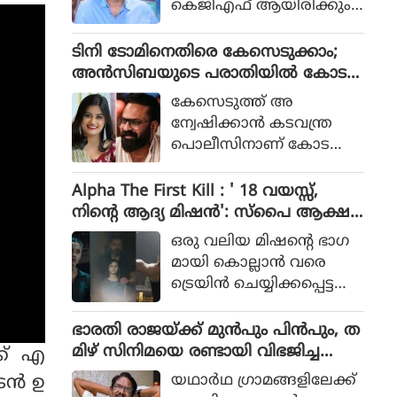
കെജിഎഫ് ആയിരിക്കും
പോലീസ് സംഘത്തിന്റെ ക
ടിക്കിടാക്കയെന്ന ആസിഫ്
ഥയായിരുന്നു 2023ല്‍ പുറ
അലിയുടെ തുറന്നുപറയ
ടിനി ടോമിനെതിരെ കേസെടുക്കാം;
ത്തിറങ്ങിയ സിനിമ പറ
ലും ഒപ്പം വി എസ്
അൻസിബയുടെ പരാതിയിൽ കോട
ഞ്ഞത്.
രോഹിത്- ആസിഫ് അലി
തി നിർദേശം
കേസെടുത്ത് അ
കൂട്ടുക്കെട്ടിലുള്ള വിശ്വാസ
ന്വേഷിക്കാൻ കടവന്ത്ര
വും സിനിമയ്ക്ക് വലിയ
പൊലീസിനാണ് കോട
ഹൈപ്പ് നല്‍കിയിട്ടുണ്ട്.
തിയുടെ നിർദേശം
Alpha The First Kill : ' 18 വയസ്സ്,
നിന്റെ ആദ്യ മിഷന്‍': സ്‌പൈ ആക്ഷ
ന്‍ ചിത്രത്തില്‍ നായികയായി ആലിയ,
ഒരു വലിയ മിഷന്റെ ഭാഗ
ആല്‍ഫ ടീസര്‍ പുറത്ത്
മായി കൊല്ലാന്‍ വരെ
ട്രെയിന്‍ ചെയ്യിക്കപ്പെട്ട
പെണ്‍കുട്ടിയായാണ് ആ
ലിയ സിനിമയിലെത്തുന്ന
ഭാരതി രാജയ്ക്ക് മുൻപും പിൻപും, ത
ത്.
മിഴ് സിനിമയെ രണ്ടായി വിഭജിച്ച
ക് എ
സംവിധായകൻ, ഭാരതി രാജ വിട പറ
യഥാര്‍ഥ ഗ്രാമങ്ങളിലേക്ക്
ന്‍ ഉ
യുമ്പോൾ