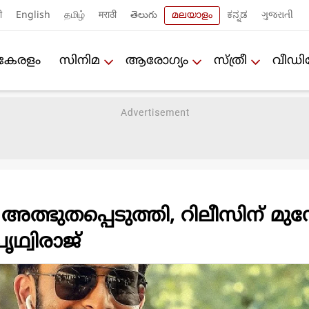
ी
English
தமிழ்
मराठी
తెలుగు
മലയാളം
ಕನ್ನಡ
ગુજરાતી
കേരളം
സിനിമ
ആരോഗ്യം
സ്ത്രീ
വീഡ
ത്ഭുതപ്പെടുത്തി, റിലീസിന് മുമ്
പൃഥ്വിരാജ്