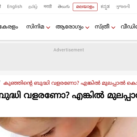
ी
English
தமிழ்
मराठी
తెలుగు
മലയാളം
ಕನ್ನಡ
ગુજરાતી
കേരളം
സിനിമ
ആരോഗ്യം
സ്ത്രീ
വീഡ
കുഞ്ഞിന്റെ ബുദ്ധി വളരണോ? എങ്കില്‍ മുലപ്പാല്‍ 
ുദ്ധി വളരണോ? എങ്കില്‍ മുലപ്പാല