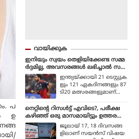
വായിക്കുക
ഇനിയും സ്വയം തെളിയിക്കേണ്ട സമ്മ
ർദ്ദമില്ല, അവസരങ്ങൾ ലഭിച്ചാൽ സ
ന്തോഷം അത്രമാത്രം : ഭുവനേശ്വർ
ഇന്ത്യയ്ക്കായി 21 ടെസ്റ്റുക
കുമാർ
ളും 121 ഏകദിനങ്ങളും 87
ടി20 മത്സരങ്ങളുമാണ്
ഭുവനേശ്വര്‍ കുമാര്‍ ക
ണം. പ
ളിച്ചിട്ടുള്ളത്.
നെറ്റിൻ്റെ റിസൾട്ട് എവിടെ?, പരീക്ഷ
്‍ ഉ
കഴിഞ്ഞ് ഒരു മാസമായിട്ടും ഉത്തര
സൂചിക പോലുമില്ല, ആശങ്കയിൽ
്നങ്ങ
ജൂലായ് 17, 18 ദിവസങ്ങ
വിദ്യാർഥികൾ
ളിലാണ് സയന്‍സ് വിഷയ
യായി/