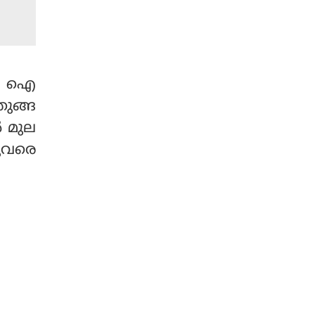
കാരണം പലപ്പോഴും ഈ
സമ്മർദം ബേൺഔ
ട്ടിലേക്ക് നയിക്കാം. സ
ന്തോഷം നൽകുന്ന കാര്യ
ങ്ങൾക്കായി സമയം ക
യും ഐ
ണ്ടെത്തി, ആരോഗ്യകര
ഞുങ്ങ
മായ ജീവിതശൈലി
പിന്തുടരുക, ഇത് രോഗ
‍ മുല
നിയന്ത്രണം കൂടുതൽ എ
ുവരെ
ളുപ്പമാക്കും.