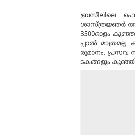
ബ്രസീലിലെ ഫെഡ
ശാസ്ത്രജ്ഞര്‍ ആണ
3500ഓളം കുഞ്ഞു
പ്പാല്‍ മാത്രമല
രുമാനം, പ്രസവ 
ടകങ്ങളും കുഞ്ഞി