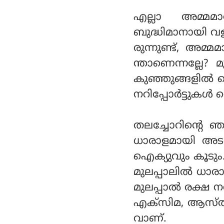
എല്ലാ അമ്മമാ
ബുദ്ധിമാനായി വ
രുന്നുണ്ട്, അമ്മ
ന്താണെന്നല്ലേ? മു
കുഞ്ഞുങ്ങളില്‍
നറിപ്പോര്‍ട്ടുകള്‍ 
തലച്ചോറിന്റെ ഞര
ധാരാളമായി അടങ്ങ
ഐക്യുവും കൂടു
മുലപ്പാലില്‍ ധാ
മുലപ്പാല്‍ രക്ഷ നല
എക്‌സിമ, ആസ്‌ത
വാണ്.