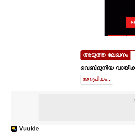
R
അടുത്ത ലേഖനം
വെബ്ദുനിയ വായിക്
ജനപ്രിയം..