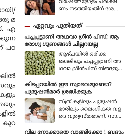
വര്‍ഷങ്ങളോളം പരീക്ഷ
ണം നടത്തിയതിന് ശേഷം
ായി/
ഈ ചെറിയ ദൈനംദിന പ
ഒരു മ
രിശീലനങ്ങള്‍ ജീവിത
ഏറ്റവും പുതിയത്
ന്. എ
ത്തിന്റെ ഭാഗമായി
പച്ചപ്പട്ടാണി അഥവാ ഗ്രീൻ പീസ്; ആ
മാറിയിരിക്കുന്നുവെന്ന്
കുന്ന
രോഗ്യ ഗുണങ്ങൾ ചില്ലറയല്ല
സാമന്ത പറയുന്നു, ഇ
ണ് പഠ
പ്പോള്‍ 21 ദിവസത്തേക്ക്
ആഴ്ചയിൽ ഒരിക്ക
അവ പ
ലെങ്കിലും പച്ചപ്പട്ടാണി അ
രീക്ഷിച്ചുനോക്കാന്‍ അവര്‍
ഥവാ ഗ്രീൻപീസ് നിങ്ങളുടെ
മറ്റുള്ളവരെ
ലില്‍
ഭക്ഷണത്തിൽ ഉൾ
പ്രോത്സാഹിപ്പിക്കുന്നു.
പ്പെടുത്തണം. ആരോഗ്യ
കിടപ്പറയിൽ ഈ സ്വാഭവമുണ്ടോ?
ാസവും
ഗുണങ്ങളിൽ കേമനാണ്
പുരുഷൻമാർ ശ്രദ്ധിക്കുക
കളും
പച്ചപ്പട്ടാണി.
സ്ത്രീകളിലും പുരുഷൻ
രെയും
ബ്രേക്ക്ഫാസ്റ്റിൽ പച്ചപ്പ
മാരിലും ലൈംഗികത വള
ട്ടാണി ഉൾപ്പെടുന്നത് ഏറെ
കളില്‍
രെ വ്യത്യസ്തമാണ്. സാവ
ഗുണം ചെയ്യും.
ത കുറ
ധാനത്തിൽ മാത്രമേ
സ്ത്രീകളിൽ ലൈംഗിക ഉ
വില നോക്കാതെ വാങ്ങിക്കോ ! ബദാം