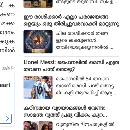
ങ്ങളുടെ യുജിസി- സിഎ
ത്, ക
സ്‌ഐആര്‍ നെറ്റ് പരീക്ഷ
റുകണ
കള്‍ നടന്നത്.
ഈ രാശിക്കാര്‍ എല്ലാ പരാജയങ്ങ
 മക്ക
ളെയും ഒരു തിരിച്ചുവരവാക്കി മാറ്റുന്നു
ാത്രം
ചില രാശിക്കാര്‍ തങ്ങ
ളുടെ ലക്ഷ്യങ്ങള്‍
്കുക
നേടിയെടുക്കുന്നതില്‍ അ
ില്‍
ചഞ്ചലരും സ്ഥിരോത്സാഹ
മുള്ളവരുമാണെന്ന് പറയ
Lionel Messi: ഫൈനലിൽ മെസി എത്ര
പ്പെടുന്നു. എത്ര പരാജയ
തവണ പന്ത് തൊട്ടു?
ങ്ങള്‍ നേരിട്ടാലും അവര്‍
ഫൈനലിൽ 54 തവണ
തങ്ങളുടെ സ്വപ്നങ്ങള്‍
യാണ് മെസി പന്ത് തൊട്ട
സാക്ഷാത്കരിക്കാന്‍ ശ്ര
ത്. കളി ആരംഭിച്ച് ആദ്യ 1
മിച്ചുകൊണ്ടിരിക്കും.
5 മിനിറ്റിൽ മെസിക്ക് ഒരു ട
ച്ച് മാത്രം
കഠിനമായ വ്യായാമങ്ങള്‍ വേണ്ട;
സാമന്ത റൂത്ത് പ്രഭു വീക്കം കുറ
യ്ക്കുന്നതിനുള്ള ഏഴ് പ്രഭാത ശീലങ്ങ
വ്യത്യസ്ത ദിനചര്യകളില്‍
ള്‍ പങ്കുവയ്ക്കുന്നു