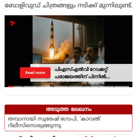
ബോളിവുഡ് ചിത്രങ്ങളും നടിക്ക് മുന്നിലുണ്ട്.
പിഎസ്എല്‍വി റോക്കറ്റ്
Read more
പരാജയത്തിന് പിന്നില്‍
ഐഎസ്ആര്‍ഒയിലെ ഉന്നത
ശാസ്ത്രജ്ഞനെന്ന് സംശയം
അടുത്ത ലേഖനം
തമ്പാനായി സുരേഷ് ഗോപി, 'കാവല്‍'
റിലീസിനൊരുങ്ങുന്നു