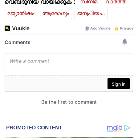
വെബ്ദുനിയ വായിക്കുക :
സിനിമ
വാര്‍ത്ത
ജ്യോതിഷം
ആരോഗ്യം
ജനപ്രിയം..