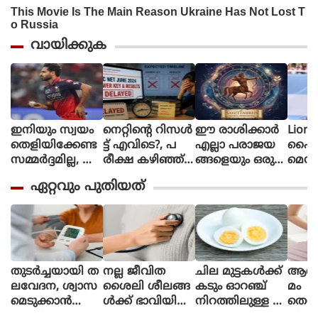
വായിക്കുക
ഇനിയും സ്വയം
നെറ്റിൻ്റെ റിസൾ
ഈ രാശിക്കാര്‍
Lione
തെളിയിക്കേണ്ട
ട്ട് എവിടെ?, പ
എല്ലാ പരാജയ
ഫൈ
സമ്മർദ്ദമില്ല, അ
രീക്ഷ കഴിഞ്ഞ്
ങ്ങളെയും ഒരു
മെസി
വസരങ്ങൾ ല
ഒരു മാസ
തിരിച്ചുവര
ണ പന്
ഏറ്റവും പുതിയത്
ഭിച്ചാൽ സ
മായിട്ടും ഉത്തര
വാക്കി മാറ്റുന്നു
ന്തോഷം അത്ര
സൂചിക
മാത്രം : ഭുവ
പോലുമില്ല, ആ
നേശ്വർ കുമാർ
ശങ്കയിൽ
വിദ്യാർഥികൾ
തുടർച്ചയായി ത
നല്ല ജീവിത
ചില മുട്ടകള്‍ക്ക്
ആർത്
ലവേദന, ശ്വാസ
ശൈലി ശീലങ്ങ
കടും ഓറഞ്ച്
മം
മെടുക്കാൻ
ള്‍ക്ക് ഭാവിയിലെ
നിറത്തിലുള്ള മ
തെറ്
ബുദ്ധിമുട്ട്; ഈ
ഹൃദയാഘാത
ഞ്ഞക്കരു ഉള്ള
ചിലപ