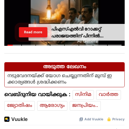
പിഎസ്എല്‍വി റോക്കറ്റ്
Read more
പരാജയത്തിന് പിന്നില്‍
ഐഎസ്ആര്‍ഒയിലെ ഉന്നത
ശാസ്ത്രജ്ഞനെന്ന് സംശയം
അടുത്ത ലേഖനം
നടുവേദനയ്ക്ക് യോഗ ചെയ്യുന്നതിന് മുമ്പ് ഇ
ക്കാര്യങ്ങള്‍ ശ്രദ്ധിക്കണം
വെബ്ദുനിയ വായിക്കുക :
സിനിമ
വാര്‍ത്ത
ജ്യോതിഷം
ആരോഗ്യം
ജനപ്രിയം..