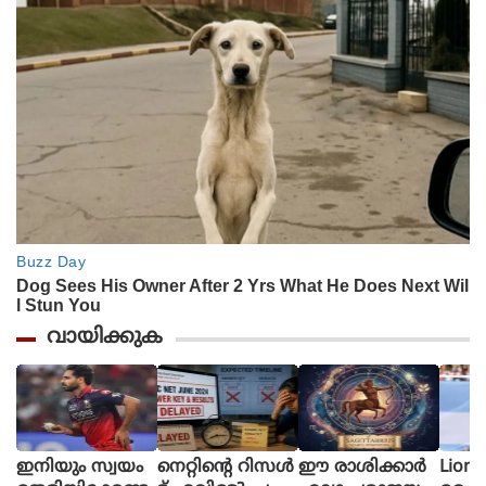
വായിക്കുക
ഇനിയും സ്വയം
നെറ്റിൻ്റെ റിസൾ
ഈ രാശിക്കാര്‍
Lione