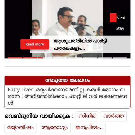
Next
Stay
ആശുപത്രിയില്‍ പാര്‍ട്ടി
Read more
പതാകകളും
മുദ്രാവാക്യങ്ങളുമായി മന്ത്രി
കെ മുരളീധരനെ
സ്വീകരിച്ചതിനു പിന്നാലെ
വിമര്‍ശനം
അടുത്ത ലേഖനം
Fatty Liver: മദ്യപിക്കണമെന്നില്ല കരള്‍ രോഗം വ
രാന്‍ ! അറിഞ്ഞിരിക്കാം ഫാറ്റി ലിവര്‍ ലക്ഷണങ്ങ
ള്‍
വെബ്ദുനിയ വായിക്കുക :
സിനിമ
വാര്‍ത്ത
ജ്യോതിഷം
ആരോഗ്യം
ജനപ്രിയം..