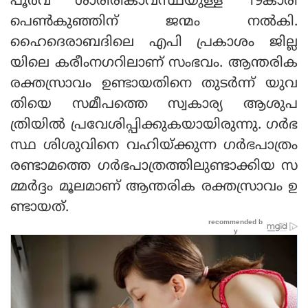
പൂർവ ശാരീരികാവസ്ഥയുള്ള 19കാരി
പെൺകുഞ്ഞിന് ജന്മം നൽകി.
ഹൈദെരാബദിലെ എപി പ്രകാശം ജില്ല
യിലെ കരീംനഗറിലാണ് സംഭവം. ആന്തരിക
രക്തസ്രാവം ഉണ്ടായതിനെ തുടർന്ന് യുവ
തിയെ സമീപത്തെ സ്വകാര്യ ആശുപ
ത്രിയിൽ പ്രവേശിപ്പിക്കുകയായിരുന്നു. ഗർഭ
സ്ഥ ശിശുവിനെ വഹിയ്ക്കുന്ന ഗർഭപാത്രം
രണ്ടാമത്തെ ഗർഭപാത്രത്തിലുണ്ടാക്കിയ സ
മ്മർദ്ദം മൂലമാണ് ആന്തരിക രക്തസ്രാവം ഉ
ണ്ടായത്.