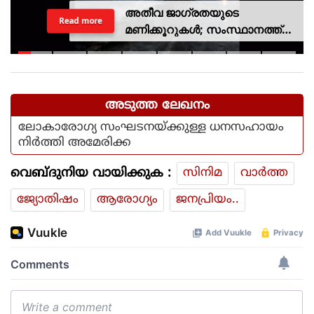
അതീവ ജാഗ്രതയുടെ
Read more
മണിക്കൂറുകൾ; സംസ്ഥാനത്ത്
റെഡ് അലർട്ട്, ശക്തമായ
കാറ്റിനും സാധ്യത
അടുത്ത ലേഖനം
ലോകാരോഗ്യ സംഘടനയ്ക്കുള്ള ധനസഹായം
നിർത്തി അമേരിക്ക
വെബ്ദുനിയ വായിക്കുക :
സിനിമ
വാര്‍ത്ത
ജ്യോതിഷം
ആരോഗ്യം
ജനപ്രിയം..