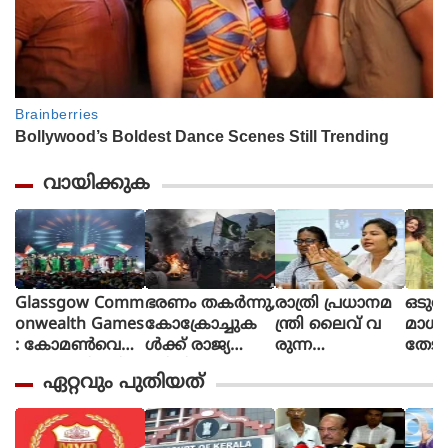
വായിക്കുക
Glassgow Comm
ഭരണം തകര്‍ന്നു,
രാത്രി പ്രധാനമ
ഒടുവ
onwealth Games
കോക്രോച്ചുക
ന്ത്രി ലൈവ് വ
മാധ
: കോമൺവെൽ
ള്‍ക്ക് രാജ്യത്തെ
രുന്ന
തേടി
ത്ത് ഗെയിംസിന്
മറിച്ചിടാന്‍ ക
പോലെയാണൊ
ന്ന് 
ഏറ്റവും പുതിയത്
ഗ്ലാസ്ഗോയിൽ
ഴിയും:
ലീവ് പ്ര
ശബ്
കൊടിയിറങ്ങി,
പാകിസ്ഥാന്‍ ആ
ഖ്യാപിക്കേണ്ടത്,
തി
മെഡൽ നേട്ട
ഭ്യന്തര മന്ത്രി
എറണാകുളം
രെ