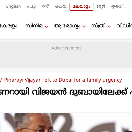
ी
English
தமிழ்
मराठी
తెలుగు
മലയാളം
ಕನ್ನಡ
ગુજરાતી
കേരളം
സിനിമ
ആരോഗ്യം
സ്ത്രീ
വീഡ
 Pinarayi Vijayan left to Dubai for a family urgency
 പിണറായി വിജയന്‍ ദുബായിലേക്ക്