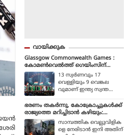
വായിക്കുക
Glassgow Commonwealth Games :
കോമൺവെൽത്ത് ഗെയിംസിന്
ഗ്ലാസ്ഗോയിൽ കൊടിയിറങ്ങി, മെഡ
13 സ്വര്‍ണവും 17
ൽ നേട്ടത്തിൽ ഇന്ത്യ നാലാമത്
വെള്ളിയും 9 വെങ്കല
വുമാണ് ഇന്ത്യ സ്വന്ത
മാക്കിയത്.
ഭരണം തകര്‍ന്നു, കോക്രോച്ചുകള്‍ക്ക്
രാജ്യത്തെ മറിച്ചിടാന്‍ കഴിയും:
ജയന്‍
പാകിസ്ഥാന്‍ ആഭ്യന്തര മന്ത്രി
സാമ്പത്തിക വെല്ലുവിളിക
മൊഹ്സിന്‍ നഖ്വി
ാശേരി
ളെ നേരിടാന്‍ ഇനി അതിന്