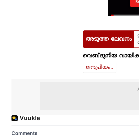
R
അടുത്ത ലേഖനം
വെബ്ദുനിയ വായിക്
ജനപ്രിയം..