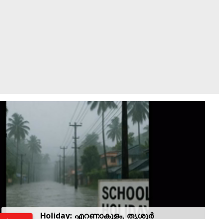
Holiday: എറണാകുളം, തൃശൂർ