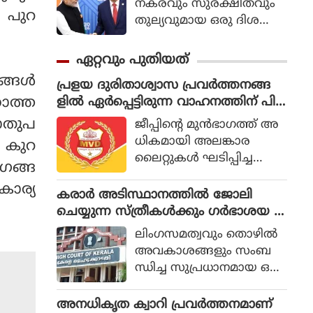
നകരവും സുരക്ഷിതവും
ം പുറ
തുല്യവുമായ ഒരു ദിശ
യില്‍ സാങ്കേതികവിദ്യ
വികസിക്കുന്നുവെന്ന് ഉറ
ഏറ്റവും പുതിയത്
പ്പാക്കുക എന്ന പ്രഖ്യാപിത
ങള്‍
പ്രളയ ദുരിതാശ്വാസ പ്രവര്‍ത്തനങ്ങ
ലക്ഷ്യത്തോടെയാണ് ഇ
ളില്‍ ഏര്‍പ്പെട്ടിരുന്ന വാഹനത്തിന് പിഴ
കാത്ത
തിന്റെ ആരംഭം. ചടങ്ങില്‍
ചുമത്തിയ എംവിഡി ഉദ്യോഗസ്ഥനെ
യുഎന്‍ സെക്രട്ടറി ജനറല്‍
പൊതുപ
ജീപ്പിന്റെ മുന്‍ഭാഗത്ത് അ
സസ്‌പെന്‍ഡ് ചെയ്തു
അന്റോണിയോ ഗുട്ടെറസ്
ധികമായി അലങ്കാര
‍ കുറ
പങ്കെടുത്തു.
ലൈറ്റുകള്‍ ഘടിപ്പിച്ച
ംഗങ്ങ
തിനാണ് 5,200 രൂപ പിഴ
കാര്യ
ചുമത്തിയത്. എംഎല്‍എ
കരാര്‍ അടിസ്ഥാനത്തില്‍ ജോലി
യുടെ നിര്‍ദ്ദേശപ്രകാരം
ചെയ്യുന്ന സ്ത്രീകള്‍ക്കും ഗര്‍ഭാശയ ശ
യൂത്ത് കോണ്‍ഗ്രസ് ആണ്
സ്ത്രക്രിയയ്ക്ക് ശമ്പളത്തോടുകൂടിയ
ലിംഗസമത്വവും തൊഴില്‍
പിഴത്തുക അടച്ചത്.
അവധി അനുവദിച്ച് കേരള
അവകാശങ്ങളും സംബ
മെഴുവേലി സ്വ
ഹൈക്കോടതി
ന്ധിച്ച സുപ്രധാനമായ ഒരു
ദേശിയുടേതാണ് ഈ
വിധിയില്‍ സര്‍ക്കാര്‍ ധന
വാഹനം.
സഹായത്തോടെയുള്ള പ
അനധികൃത ക്വാറി പ്രവര്‍ത്തനമാണ്