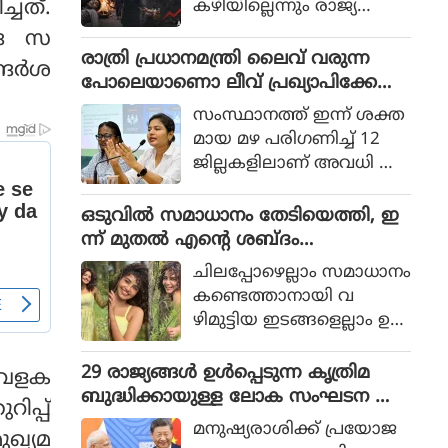
്ചത്.
കഴിയില്ലെന്നും രാജ്യത്തെ
ആഭ്യന്തര മന്ത്രി
ദ്ര സ
മൊഹ്സിന്‍ നഖ്വി
രാത്രി പ്രധാനമന്ത്രി ലൈവ് വരുന്ന
ദര്‍ശ
വ്യാഴാഴ്ച പറഞ്ഞു. കര
പോലെയാണൊ ലീവ് പ്രഖ്യാപിക്കേണ്ട
സേനാ മേധാവി ഫീല്‍ഡ്
ത്, എറണാകുളം ജില്ലാ കളക്ടർ
സംസ്ഥാനത്ത് ഇന്ന് ശക്ത
മാര്‍ഷല്‍ സയ്യിദ് അസിം
ക്കെതിരെ വിമർശനം
മായ മഴ പരിഗണിച്ച് 12
മുനീറിന്റെ അടുത്ത
ജില്ലകളിലാണ് അവധി പ്ര
യാളായി അറിയപ്പെടുന്ന ന
ഖ്യാപിച്ചത്.
ഖ്വി പാകിസ്ഥാന്റെ
ഒടുവില്‍ സമാധാനം തേടിയെത്തി, ഇ
കോക്രോച്ചുകള്‍ ഒ
ന്ന് മുതല്‍ എന്റെ ശബ്ദം
ന്നിച്ചാല്‍ രാജ്യത്തെ മ
തിരെഞ്ഞെടുക്കുന്നു, പോസ്റ്റുമായി
റിച്ചിടാന്‍ കഴിയുമെന്ന് പറ
ചിലപ്പോഴെല്ലാം സമാധാനം
അനുപമ പരമേശ്വരന്‍, ഒരു ബ്രെയ്ക്ക
ഞ്ഞു.
കണ്ടെത്താനായി വ
പ്പ് മണക്കുന്നുവെന്ന് സോഷ്യല്‍
ഴിമുട്ടിയ ഇടങ്ങളെല്ലാം ഉ
മീഡിയ
പേക്ഷിക്കേണ്ടതായി വ
രും.
29 രാജ്യങ്ങള്‍ ഉള്‍പ്പെടുന്ന കൃത്രിമ
വേളക
ബുദ്ധിക്കായുള്ള ലോക സംഘടന ആ
ിപ്പ്
രംഭിച്ച് ചൈന; ഇന്ത്യ ഇല്ല
മനുഷ്യരാശിക്ക് പ്രയോജ
ുഖ്യമ