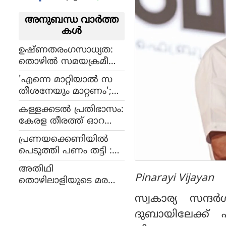
അനുബന്ധ വാര്‍ത്ത
കള്‍
ഉഷ്ണതരംഗസാധ്യത:
തൊഴില്‍ സമയക്രമീകര
ണം ഹൈറേഞ്ച് മേഖല
'എന്നെ മാറ്റിയാല്‍ സ
യ്ക്കും ബാധകമെന്ന്
തീശനേയും മാറ്റണം';
ലേബര്‍ കമ്മീഷണര്‍
വാശിപിടിച്ച് സുധാകര
കള്ളക്കടല്‍ പ്രതിഭാസം:
ന്‍, കോണ്‍ഗ്രസില്‍ ത
കേരള തീരത്ത് ഓറഞ്ച്
മ്മിലടി രൂക്ഷം
അലര്‍ട്ട് തുടരും
പ്രണയക്കെണിയിൽ
പെടുത്തി പണം തട്ടി :
നാല് പേർ അറസ്റ്റിൽ
അതിഥി
Pinarayi Vijayan
തൊഴിലാളിയുടെ മരണം
: ദമ്പതികൾ അറസ്റ്റിൽ
സ്വകാര്യ സന്ദര
ദുബായിലേക്ക് പ