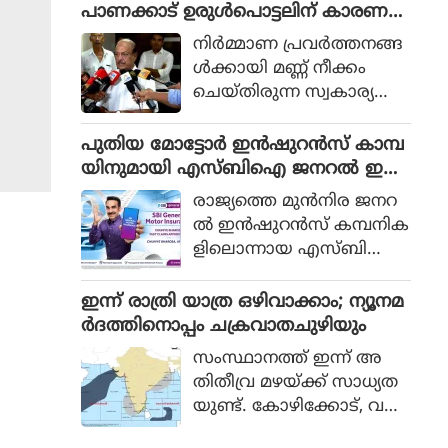
ദ്ധതികളില്‍ കരാര്‍ അ
പാണക്കാട് ഉരുള്‍പൊട്ടലിന് കാരണ
ടിസ്ഥാനത്തില്‍ ജോലി
മായതെന്ന് മന്ത്രി പികെ
നിര്‍മ്മാണ പ്രവര്‍ത്തനങ്ങ
ചെയ്യുന്ന സ്ത്രീകള്‍ക്ക് ഗ
കുഞ്ഞാലിക്കുട്ടി
ള്‍ക്കായി മണ്ണ് നീക്കം
ര്‍ഭാശയ ശസ്ത്രക്രിയ
ചെയ്തിരുന്ന സ്വകാര്യ
യെത്തുടര്‍ന്ന് (hysterecto
ഭൂമിയിലെ വലിയൊരു
my) ശമ്പളത്തോടുകൂടിയ
ഭാഗം കനത്ത മഴയെത്തുട
പുതിയ മോട്ടോർ ഇൻഷുറൻസ് കാമ്പ
ചികിത്സാ അവധിക്ക് അ
ര്‍ന്ന് ഇടിഞ്ഞുതാഴ്ന്ന ഉ
യിനുമായി എസ്ബിഐ ജനറൽ ഇൻ
ര്‍ഹതയുണ്ടെന്ന് കേരള
രുള്‍പൊട്ടല്‍ ബാധിച്ച പ്ര
ഷുറൻസ്
ഹൈക്കോടതി വ്യക്ത
രാജ്യത്തെ മുൻനിര ജനറ
ദേശം സന്ദര്‍ശിച്ച ശേഷ
മാക്കി.
ൽ ഇൻഷുറൻസ് കമ്പനിക
മാണ് മന്ത്രി ഇക്കാര്യങ്ങള്‍
ളിലൊന്നായ എസ്ബിഐ
പറഞ്ഞത്.
ജനറൽ ഇൻഷുറൻസിന്റെ
ജനപ്രിയ കാമ്പയിനായ
ഇന്ന് രാത്രി യാത്ര ഒഴിവാക്കാം; ന്യൂനമ
'ചുനിയേ ഭരോസ, അ
ർദത്തിനൊപ്പം ചക്രവാതചുഴിയും
പ്നോ സാ'യുടെ പുതിയ
സംസ്ഥാനത്ത് ഇന്ന് അ
പതിപ്പ് പുറത്തിറക്കി.
തിതീവ്ര മഴയ്ക്ക് സാധ്യത
മോട്ടോർ ഇൻഷുറൻസിന്
യുണ്ട്. കോഴിക്കോട്, വയ
മുൻഗണന നൽ
നാട്, കണ്ണൂർ, കാസർ
കിക്കൊണ്ട് തയ്യാറാക്കിയ