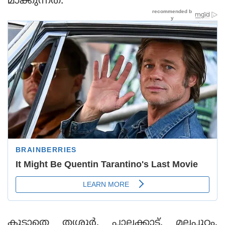
മാക്കുന്നത്.
കൂടാതെ തൃശ്ശൂര്‍, പാലക്കാട്, മലപ്പുറം,