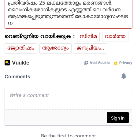
പ്രതിവർഷം 25 ലക്ഷത്തോളം മരണങ്ങൾ,
ലൈംഗികരോഗികളുടെ എണ്ണത്തിലെ വർധന
ആശങ്കപ്പെടുത്തുന്നതെന്ന് ലോകാരോഗ്യസംഘട
ന
വെബ്ദുനിയ വായിക്കുക :
സിനിമ
വാര്‍ത്ത
ജ്യോതിഷം
ആരോഗ്യം
ജനപ്രിയം..