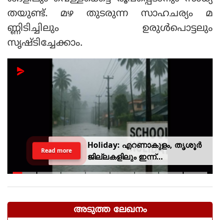
തയുണ്ട്. മഴ തുടരുന്ന സാഹചര്യം മ
ണ്ണിടിച്ചിലും ഉരുള്‍പൊട്ടലും
സൃഷ്ടിച്ചേക്കാം.
Holiday: എറണാകുളം, തൃശൂർ
Read more
ജില്ലകളിലും ഇന്ന്
അവധിയാണേ..!
അടുത്ത ലേഖനം