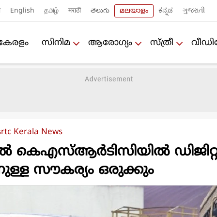
ी
English
தமிழ்
मराठी
తెలుగు
മലയാളം
ಕನ್ನಡ
ગુજરાતી
കേരളം
സിനിമ
ആരോഗ്യം
സ്ത്രീ
വീഡ
srtc Kerala News
‍ കെഎസ്ആര്‍ടിസിയില്‍ ഡിജിറ്റ
ള്ള സൗകര്യം ഒരുക്കും