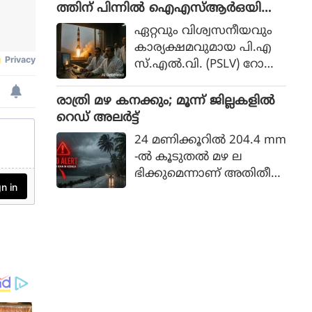
തായി ഔദ്യോഗിക പ്ര
ത്തിന് പിന്നില്‍ ഐഎസ്ആര്‍ഒയിലെ
സ്താവനയില്‍ പറയുന്നു.
ഉന്നത ശാസ്ത്രജ്ഞനെന്ന് സംശയം
ഏറ്റവും വിശ്വസനീയവും
കാര്യക്ഷമവുമായ പി.എ
സ്.എല്‍.വി. (PSLV) റോക്ക
റ്റിന്റെ തുടര്‍ച്ചയായ പരാജ
യങ്ങള്‍ക്ക് പിന്നില്‍ ഐ.
രാത്രി മഴ കനക്കും; മൂന്ന് ജില്ലകളില്‍
എസ്.ആര്‍.ഒ.യിലെ (ISRO)
റെഡ് അലര്‍ട്ട്
മലയാളിയല്ലാത്ത ഒരു
24 മണിക്കൂറില്‍ 204.4 mm
മുതിര്‍ന്ന ഉദ്യോഗസ്ഥ
-ല്‍ കൂടുതല്‍ മഴ ല
നാണെന്നാണ് സൂചനകള്‍.
ഭിക്കുമെന്നാണ് അതിതീവ്ര
മായ മഴ എന്നത് കൊണ്ട്
കേന്ദ്ര കാലാവസ്ഥ വകുപ്പ്
അര്‍ത്ഥമാക്കുന്നത്.