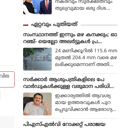
നകരവും സുരക്ഷിതവും
തുല്യവുമായ ഒരു ദിശ
യില്‍ സാങ്കേതികവിദ്യ
വികസിക്കുന്നുവെന്ന് ഉറ
ഏറ്റവും പുതിയത്
പ്പാക്കുക എന്ന പ്രഖ്യാപിത
സംസ്ഥാനത്ത് ഇന്നും മഴ കനക്കും; ഓ
ലക്ഷ്യത്തോടെയാണ് ഇ
റഞ്ച്- യെല്ലോ അലര്‍ട്ടുകള്‍ പ്ര
തിന്റെ ആരംഭം. ചടങ്ങില്‍
ഖ്യാപിച്ചു
യുഎന്‍ സെക്രട്ടറി ജനറല്‍
24 മണിക്കൂറില്‍ 115.6 mm
അന്റോണിയോ ഗുട്ടെറസ്
മുതല്‍ 204.4 mm വരെ മഴ
പങ്കെടുത്തു.
ലഭിക്കുമെന്നാണ് അതിശ
ക്തമായ മഴ (Very Heavy R
വില
ainfall) എന്നത് കൊണ്ട്
സര്‍ക്കാര്‍ ആശുപത്രികളിലെ പേ
കാലാവസ്ഥ വകുപ്പ് അ
വാര്‍ഡുകള്‍ക്കുള്ള വരുമാന പരിധി
ര്‍ത്ഥമാക്കുന്നത്.
കേരളം ഒഴിവാക്കുന്നു
ഇക്കാര്യത്തില്‍ ആവശ്യ
മായ ഉത്തരവുകള്‍ പുറ
പ്പെടുവിക്കാന്‍ ആരോഗ്യവ
കുപ്പ് പ്രിന്‍സിപ്പല്‍ സെക്രട്ട
റിയോട് മന്ത്രി നിര്‍ദ്ദേശിച്ച
പിഎസ്എല്‍വി റോക്കറ്റ് പരാജയ