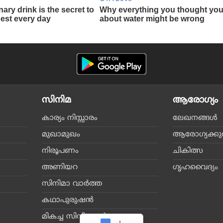
സിനിമ
ആരോഗ്യം
കാര്യം നിസ്സാരം
ലേഖനങ്ങള്‍
മുഖാമുഖം
ആരോഗ്യക്കുറി
നിരൂപണം
ചികിത്സ
അണിയറ
ഗൃഹവൈദ്യം
സിനിമാ വാര്‍ത്ത
കഥാപുരുഷന്‍
മികച്ച സിനിമകള്‍