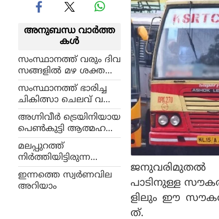
അനുബന്ധ വാര്‍ത്ത
കള്‍
സംസ്ഥാനത്ത് വരും ദിവ
സങ്ങളില്‍ മഴ ശക്ത
മാകും; വിവിധ ജില്ലക
സംസ്ഥാനത്ത് ഭാരിച്ച
ളില്‍ യെല്ലോ അലര്‍ട്ട് പ്ര
ചികിത്സാ ചെലവ് വ
ഖ്യാപിച്ചു
രുന്ന ഗുരുതര രോഗങ്ങ
അഗ്നിവീര്‍ ട്രെയിനിയായ
ളുള്ള 6 കുട്ടികള്‍ക്ക് ആ
പെണ്‍കുട്ടി ആത്മഹത്യ
രോഗ്യ വകുപ്പ് സൗജന്യ
ചെയ്ത നിലയില്‍
ചികിത്സ ഉറപ്പാക്കി
മലപ്പുറത്ത്
നിര്‍ത്തിയിട്ടിരുന്ന
ജനുവരിമുതല്‍
ലോറിക്ക് പിന്നില്‍ ഓ
ഇന്നത്തെ സ്വര്‍ണവില
ട്ടോകള്‍ ഇടിച്ച് അപക
പാടിനുള്ള സൗകര
അറിയാം
ടം; പത്തുപേര്‍ക്ക് പ
ളിലും ഈ സൗകര്യം
രിക്ക്
ത്.