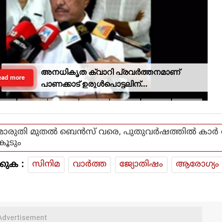
അനധികൃത ക്വാറി പ്രവര്‍ത്തനമാണ്
ead more
പാണക്കാട് ഉരുള്‍പൊട്ടലിന്
കാരണമായതെന്ന് മന്ത്രി പികെ
കുഞ്ഞാലിക്കുട്ടി
മാരുതി മുതൽ ബെൻസ് വരെ, പുതുവർഷത്തിൽ കാർ 
കൂടും
കുക :
സിനിമ
വാര്‍ത്ത
ജ്യോതിഷം
ആരോഗ്യം