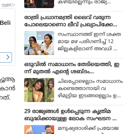
കഴിയില്ലെന്നും രാജ്യത്തെ
ആഭ്യന്തര മന്ത്രി
മൊഹ്സിന്‍ നഖ്വി
രാത്രി പ്രധാനമന്ത്രി ലൈവ് വരുന്ന
വ്യാഴാഴ്ച പറഞ്ഞു. കര
പോലെയാണൊ ലീവ് പ്രഖ്യാപിക്കേണ്ട
സേനാ മേധാവി ഫീല്‍ഡ്
ത്, എറണാകുളം ജില്ലാ കളക്ടർ
സംസ്ഥാനത്ത് ഇന്ന് ശക്ത
മാര്‍ഷല്‍ സയ്യിദ് അസിം
ക്കെതിരെ വിമർശനം
മായ മഴ പരിഗണിച്ച് 12
മുനീറിന്റെ അടുത്ത
ജില്ലകളിലാണ് അവധി പ്ര
യാളായി അറിയപ്പെടുന്ന ന
ഖ്യാപിച്ചത്.
ഖ്വി പാകിസ്ഥാന്റെ
ഒടുവില്‍ സമാധാനം തേടിയെത്തി, ഇ
കോക്രോച്ചുകള്‍ ഒ
ന്ന് മുതല്‍ എന്റെ ശബ്ദം
ന്നിച്ചാല്‍ രാജ്യത്തെ മ
തിരെഞ്ഞെടുക്കുന്നു, പോസ്റ്റുമായി
 ക്യൂആ
റിച്ചിടാന്‍ കഴിയുമെന്ന് പറ
ചിലപ്പോഴെല്ലാം സമാധാനം
അനുപമ പരമേശ്വരന്‍, ഒരു ബ്രെയ്ക്ക
ഞ്ഞു.
കാന്‍
കണ്ടെത്താനായി വ
പ്പ് മണക്കുന്നുവെന്ന് സോഷ്യല്‍
ഴിമുട്ടിയ ഇടങ്ങളെല്ലാം ഉ
നത്.
മീഡിയ
പേക്ഷിക്കേണ്ടതായി വ
രും.
29 രാജ്യങ്ങള്‍ ഉള്‍പ്പെടുന്ന കൃത്രിമ
ബുദ്ധിക്കായുള്ള ലോക സംഘടന ആ
രംഭിച്ച് ചൈന; ഇന്ത്യ ഇല്ല
മനുഷ്യരാശിക്ക് പ്രയോജ