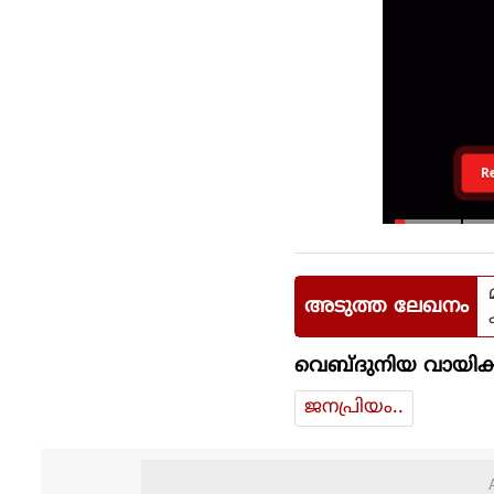
R
അടുത്ത ലേഖനം
വെബ്ദുനിയ വായിക്
ജനപ്രിയം..