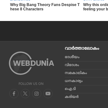
വാര്‍ത്താലോകം
ദേശീയം
വിദേശം
സമകാലികം
ധനകാര്യം
FOLLOW US ON
ഐ.ടി
കരിയര്‍