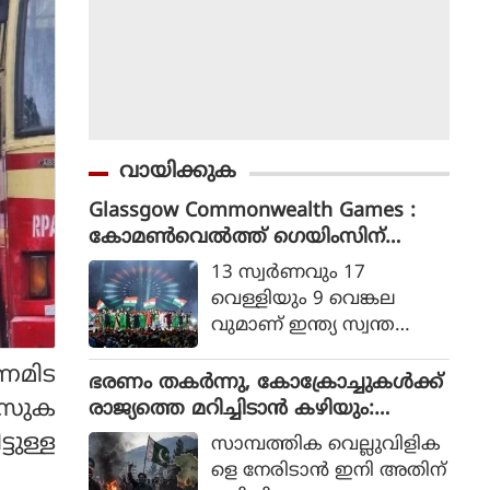
വായിക്കുക
Glassgow Commonwealth Games :
കോമൺവെൽത്ത് ഗെയിംസിന്
ഗ്ലാസ്ഗോയിൽ കൊടിയിറങ്ങി, മെഡ
13 സ്വര്‍ണവും 17
ൽ നേട്ടത്തിൽ ഇന്ത്യ നാലാമത്
വെള്ളിയും 9 വെങ്കല
വുമാണ് ഇന്ത്യ സ്വന്ത
മാക്കിയത്.
ണമിട
ഭരണം തകര്‍ന്നു, കോക്രോച്ചുകള്‍ക്ക്
 ബസുക
രാജ്യത്തെ മറിച്ചിടാന്‍ കഴിയും:
പാകിസ്ഥാന്‍ ആഭ്യന്തര മന്ത്രി
ടുള്ള
സാമ്പത്തിക വെല്ലുവിളിക
മൊഹ്സിന്‍ നഖ്വി
ളെ നേരിടാന്‍ ഇനി അതിന്