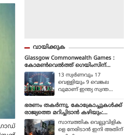
വായിക്കുക
Glassgow Commonwealth Games :
കോമൺവെൽത്ത് ഗെയിംസിന്
ഗ്ലാസ്ഗോയിൽ കൊടിയിറങ്ങി, മെഡ
13 സ്വര്‍ണവും 17
ൽ നേട്ടത്തിൽ ഇന്ത്യ നാലാമത്
വെള്ളിയും 9 വെങ്കല
വുമാണ് ഇന്ത്യ സ്വന്ത
മാക്കിയത്.
ഭരണം തകര്‍ന്നു, കോക്രോച്ചുകള്‍ക്ക്
രാജ്യത്തെ മറിച്ചിടാന്‍ കഴിയും:
പാകിസ്ഥാന്‍ ആഭ്യന്തര മന്ത്രി
സാമ്പത്തിക വെല്ലുവിളിക
ഗോഡ്
മൊഹ്സിന്‍ നഖ്വി
ളെ നേരിടാന്‍ ഇനി അതിന്