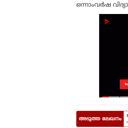
ഒന്നാംവര്‍ഷ വിദ്
R
അടുത്ത ലേഖനം