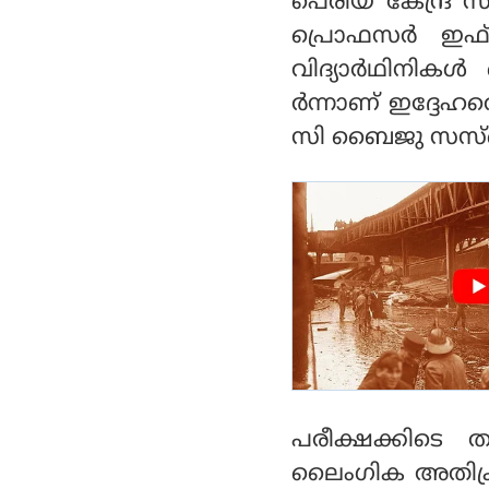
പെരിയ കേന്ദ്ര സ
ടം; പത്തുപേര്‍ക്ക് പ
രിക്ക്
പ്രൊഫസര്‍ ഇഫ
വിദ്യാര്‍ഥിനിക
ര്‍ന്നാണ് ഇദ്ദേഹ
സി ബൈജു സസ്‌പ
പരീക്ഷക്കിടെ ത
ലൈംഗിക അതിക്രമം