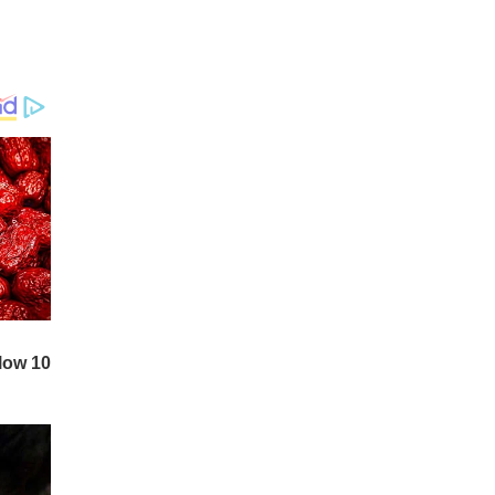
ദുരനുഭവം സഹപാഠിക
ളോട് വെളിപ്പെടുത്തി. തുട
ര്‍ന്ന് അധ്യാപകര്‍
'ചൈല്‍ഡ് ലൈന്‍' മുഖേന
മലയാലപ്പുഴ പോലീസിനെ
വിവരം അറിയിച്ചു. അ
ന്വേഷണത്തിനൊടുവില്‍
പോലീസ് പ്രദേശവാസിക
ളായ മൂന്നുപേരെ അറസ്റ്റ്
ചെയ്തു.