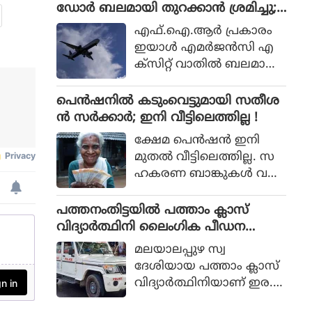
ശബരിമല വിവാദമാണിത്.
ഡോര്‍ ബലമായി തുറക്കാന്‍ ശ്രമിച്ചു;
യായിരുന്നു മന്ത്രി.
മലയാളി പിടിയില്‍
എഫ്.ഐ.ആര്‍ പ്രകാരം
ഇയാള്‍ എമര്‍ജന്‍സി എ
ക്‌സിറ്റ് വാതില്‍ ബലമായി
തുറക്കാന്‍ ശ്രമിക്കുകയും
എമര്‍ജന്‍സി വിന്‍ഡോ
പെൻഷനിൽ കടുംവെട്ടുമായി സതീശ
പാനല്‍ തകര്‍ക്കുകയും
ൻ സർക്കാർ; ഇനി വീട്ടിലെത്തില്ല !
ചെയ്തു.
ക്ഷേമ പെൻഷൻ ഇനി
മുതൽ വീട്ടിലെത്തില്ല. സ
ഹകരണ ബാങ്കുകൾ വഴി
ക്ഷേമ പെൻഷൻ
വീട്ടിലെത്തിക്കുന്നത്
പത്തനംതിട്ടയില്‍ പത്താം ക്ലാസ്
യുഡിഎഫ് സർക്കാർ നിർ
വിദ്യാര്‍ത്ഥിനി ലൈംഗിക പീഡന
ത്തലാക്കി. കിടപ്പുരോഗിക
ത്തിനിരയായി; പിതാവടക്കം ഏ
മലയാലപ്പുഴ സ്വ
ൾക്കു മാത്രമേ ഇനി ക്ഷേമ
ഴുപേര്‍ക്കെതിരെ വെളിപ്പെടുത്തല്‍
ദേശിയായ പത്താം ക്ലാസ്
പെൻഷൻ വീട്ടിലെത്തൂ.
വിദ്യാര്‍ത്ഥിനിയാണ് ഇര.
പെണ്‍കുട്ടി തനിക്കുണ്ടായ