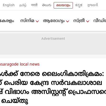
English
தமிழ்
मराठी
తెలుగు
മലയാളം
ಕನ್ನಡ
ગુજરાતી
കേരളം
സിനിമ
ആരോഗ്യം
സ്ത്രീ
വീഡ
asaragode local news
ികള്‍ക്ക് നേരെ ലൈംഗികാതിക്രമം:
 പെരിയ കേന്ദ്ര സര്‍വകലാശാല
് വിഭാഗം അസിസ്റ്റന്റ് പ്രൊഫസറ
് ചെയ്തു