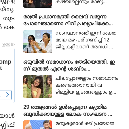
റന്റ്
കഴിയില്ലെന്നും രാജ്യത്തെ
ആഭ്യന്തര മന്ത്രി
്തു.
മൊഹ്സിന്‍ നഖ്വി
രാത്രി പ്രധാനമന്ത്രി ലൈവ് വരുന്ന
 തുട
വ്യാഴാഴ്ച പറഞ്ഞു. കര
പോലെയാണൊ ലീവ് പ്രഖ്യാപിക്കേണ്ട
്‍ കെ
സേനാ മേധാവി ഫീല്‍ഡ്
ത്, എറണാകുളം ജില്ലാ കളക്ടർ
സംസ്ഥാനത്ത് ഇന്ന് ശക്ത
മാര്‍ഷല്‍ സയ്യിദ് അസിം
ക്കെതിരെ വിമർശനം
മായ മഴ പരിഗണിച്ച് 12
മുനീറിന്റെ അടുത്ത
ജില്ലകളിലാണ് അവധി പ്ര
യാളായി അറിയപ്പെടുന്ന ന
ഖ്യാപിച്ചത്.
ഖ്വി പാകിസ്ഥാന്റെ
ഒടുവില്‍ സമാധാനം തേടിയെത്തി, ഇ
കോക്രോച്ചുകള്‍ ഒ
ന്ന് മുതല്‍ എന്റെ ശബ്ദം
ന്നിച്ചാല്‍ രാജ്യത്തെ മ
തിരെഞ്ഞെടുക്കുന്നു, പോസ്റ്റുമായി
റിച്ചിടാന്‍ കഴിയുമെന്ന് പറ
ചിലപ്പോഴെല്ലാം സമാധാനം
അനുപമ പരമേശ്വരന്‍, ഒരു ബ്രെയ്ക്ക
ഞ്ഞു.
കണ്ടെത്താനായി വ
പ്പ് മണക്കുന്നുവെന്ന് സോഷ്യല്‍
ഴിമുട്ടിയ ഇടങ്ങളെല്ലാം ഉ
മീഡിയ
പേക്ഷിക്കേണ്ടതായി വ
രും.
29 രാജ്യങ്ങള്‍ ഉള്‍പ്പെടുന്ന കൃത്രിമ
ബുദ്ധിക്കായുള്ള ലോക സംഘടന ആ
ാള്‍
രംഭിച്ച് ചൈന; ഇന്ത്യ ഇല്ല
മനുഷ്യരാശിക്ക് പ്രയോജ
്ലീഷ്