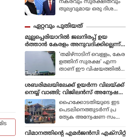
നകരവും സുരക്ഷിതവും
തുല്യവുമായ ഒരു ദിശ
യില്‍ സാങ്കേതികവിദ്യ
വികസിക്കുന്നുവെന്ന് ഉറ
ഏറ്റവും പുതിയത്
പ്പാക്കുക എന്ന പ്രഖ്യാപിത
മുല്ലപ്പെരിയാറില്‍ ജലനിരപ്പ് ഉയ
ലക്ഷ്യത്തോടെയാണ് ഇ
ര്‍ത്താന്‍ കേരളം അനുവദിക്കില്ലെന്ന്
തിന്റെ ആരംഭം. ചടങ്ങില്‍
മന്ത്രി മോന്‍സ് ജോസഫ്
യുഎന്‍ സെക്രട്ടറി ജനറല്‍
'തമിഴ്നാടിന് വെള്ളം, കേര
അന്റോണിയോ ഗുട്ടെറസ്
ളത്തിന് സുരക്ഷ' എന്ന
പങ്കെടുത്തു.
താണ് ഈ വിഷയത്തില്‍
സംസ്ഥാന സര്‍ക്കാരിന്റെ
കൃത്യമായ നിലപാടെന്നും
ശബരിമലയിലേക്ക് ഉയര്‍ന്ന വിലയ്ക്ക്
പുതിയ ഡാം നിര്‍മിക്കുക
നെയ്യ് വാങ്ങി; വിജിലന്‍സ് അന്വേഷ
മാത്രമാണ് ശാശ്വത പ
ണത്തിന് ഹൈക്കോടതി ഉത്തരവ്
ഹൈക്കോടതിയുടെ ഇട
രിഹാരമെന്നും മന്ത്രി പറ
പെടലിനെത്തുടര്‍ന്ന് പ്ര
ഞ്ഞു. മുല്ലപ്പെരിയാറിലെ
ത്യേക അന്വേഷണ സംഘ
ജലനിരപ്പ് ഉയര്‍ത്തുമെന്ന
മിട
ങ്ങള്‍ (SIT) അ
തമിഴ്നാട് ബജറ്റ് പ്രഖ്യാപന
ന്വേഷിക്കുന്ന മൂന്നാമത്തെ
വിമാനത്തിന്റെ എമര്‍ജന്‍സി എക്‌സിറ്റ്
ത്തോട് പ്രതികരിക്കുക