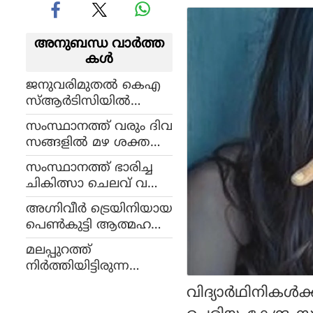
അനുബന്ധ വാര്‍ത്ത
കള്‍
ജനുവരിമുതല്‍ കെഎ
സ്ആര്‍ടിസിയില്‍
ഡിജിറ്റല്‍ പണമിട
സംസ്ഥാനത്ത് വരും ദിവ
പാടിനുള്ള സൗകര്യം ഒ
സങ്ങളില്‍ മഴ ശക്ത
രുക്കും
മാകും; വിവിധ ജില്ലക
സംസ്ഥാനത്ത് ഭാരിച്ച
ളില്‍ യെല്ലോ അലര്‍ട്ട് പ്ര
ചികിത്സാ ചെലവ് വ
ഖ്യാപിച്ചു
രുന്ന ഗുരുതര രോഗങ്ങ
അഗ്നിവീര്‍ ട്രെയിനിയായ
ളുള്ള 6 കുട്ടികള്‍ക്ക് ആ
പെണ്‍കുട്ടി ആത്മഹത്യ
രോഗ്യ വകുപ്പ് സൗജന്യ
ചെയ്ത നിലയില്‍
ചികിത്സ ഉറപ്പാക്കി
മലപ്പുറത്ത്
നിര്‍ത്തിയിട്ടിരുന്ന
ലോറിക്ക് പിന്നില്‍ ഓ
വിദ്യാര്‍ഥിനി
ട്ടോകള്‍ ഇടിച്ച് അപക