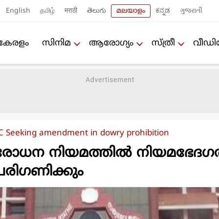
English
தமிழ்
मराठी
తెలుగు
മലയാളം
ಕನ್ನಡ
ગુજરાતી
കേരളം
സിനിമ
ആരോഗ്യം
സ്ത്രീ
വീഡ
C Seeking amendment in dowry prohibition
ിരോധന നിയമത്തിൽ നിയമഭേദഗത
പരിഗണിക്കും