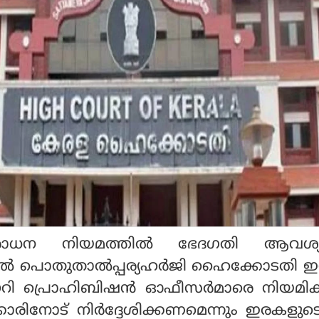
ോധന നിയമത്തിൽ ഭേദഗതി ആവശ്യപ്പെ
 പൊതുതാൽപ്പര്യഹർജി ഹൈക്കോടതി ഇന്
ഡൗറി പ്രൊഹിബിഷൻ ഓഫീസർമാരെ നിയമിക
ാരിനോട് നിർദ്ദേശിക്കണമെന്നും ഇരകളു