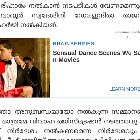
്ടപരിഹാരം നൽകാൻ നടപടികൾ വേണമെന്ന
െരുമ്പാവൂർ സ്വദേശിനി ഡോ.ഇന്ദിരാ രാജ
 ഹർജി നൽകിയത്.
തോ അനുബന്ധമായോ നൽകുന്ന സമ്മാനങ
ി മാത്രമേ വിവാഹ രജിസ്ട്രേഷൻ നടത്താവു 
ർക്ക് നിർദേശം നൽകണമെന്ന നിർദേശവു