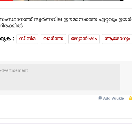
സംസ്ഥാനത്ത് സ്വര്‍ണവില ഈമാസത്തെ ഏറ്റവും ഉയര്‍ന
നിരക്കില്‍
കുക :
സിനിമ
വാര്‍ത്ത
ജ്യോതിഷം
ആരോഗ്യം