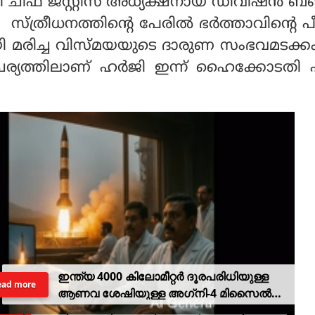
ി ചീഫ് ജസ്റ്റിസ് അധ്യക്ഷനായ ഡിവിഷൻ ബഞ
ം. സ്ത്രീധനത്തിന്റെ പേരിൽ ഭർത്താവിന്റെ
ി മരിച്ച വിസ്മയയുടെ ദാരുണ സംഭവമടക്ക
ചര്യത്തിലാണ് ഹർജി ഇന്ന് ഹൈക്കോടതി 
Next
Stay
ഇന്ത്യ 4000 കിലോമീറ്റര്‍ ദൂരപരിധിയുള്ള
ead more
ആണവ ശേഷിയുള്ള അഗ്‌നി-4 മിസൈല്‍
പരീക്ഷിച്ചു