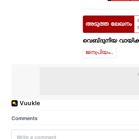
അടുത്ത ലേഖനം
വെബ്ദുനിയ വായിക്
ജനപ്രിയം..