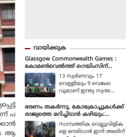
വായിക്കുക
Glassgow Commonwealth Games :
കോമൺവെൽത്ത് ഗെയിംസിന്
ഗ്ലാസ്ഗോയിൽ കൊടിയിറങ്ങി, മെഡ
13 സ്വര്‍ണവും 17
ൽ നേട്ടത്തിൽ ഇന്ത്യ നാലാമത്
വെള്ളിയും 9 വെങ്കല
വുമാണ് ഇന്ത്യ സ്വന്ത
മാക്കിയത്.
ട്ട്
ഭരണം തകര്‍ന്നു, കോക്രോച്ചുകള്‍ക്ക്
ന് പ
രാജ്യത്തെ മറിച്ചിടാന്‍ കഴിയും:
പാകിസ്ഥാന്‍ ആഭ്യന്തര മന്ത്രി
്കാൻ
സാമ്പത്തിക വെല്ലുവിളിക
മൊഹ്സിന്‍ നഖ്വി
ളെ നേരിടാന്‍ ഇനി അതിന്
ടെ ആ