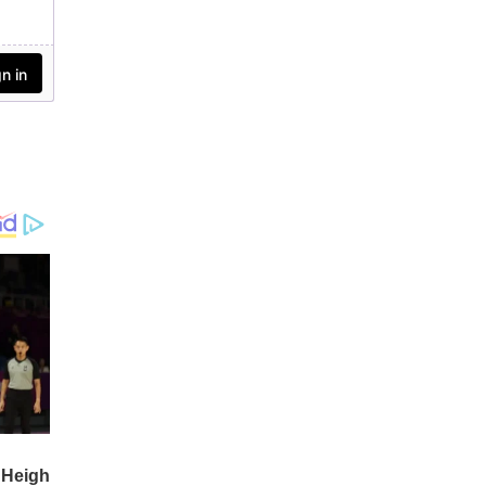
ബില്ലിനെതിരായ പോരാട്ടം
ഭാവിയിലും തുടരുമെന്നും
ഇന്ത്യ ടുഡേയോട്
സംസാരിക്കവെയാണ് ഉദ
യനിധി വ്യക്തമാക്കിയത്.