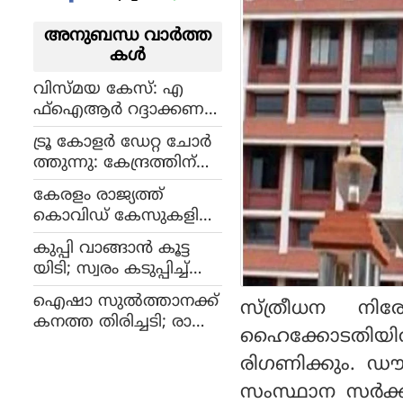
അനുബന്ധ വാര്‍ത്ത
കള്‍
വിസ്മയ കേസ്: എ
ഫ്‌ഐആര്‍ റദ്ദാക്കണ
മെന്നാവശ്യപ്പെട്ട് കിരണ്‍
ട്രൂ കോളർ ഡേറ്റ ചോർ
കുമാര്‍ ഹൈക്കോട
ത്തുന്നു: കേന്ദ്രത്തിന്
തിയില്‍
ബോംബെ ഹൈക്കോട
കേരളം രാജ്യത്ത്
തിയുടെ നോട്ടീസ്
കൊവിഡ് കേസുകളില്‍
മുന്നില്‍ നില്‍ക്കുമ്പോള്‍
കുപ്പി വാങ്ങാന്‍ കൂട്ട
മദ്യശാലകള്‍ക്ക്
യിടി; സ്വരം കടുപ്പിച്ച്
മുന്നിലെ ക്യൂ ക
ഹൈക്കോടതി
ണ്ടില്ലെന്ന് ന
ഐഷാ സുല്‍ത്താനക്ക്
സ്ത്രീധന നിര
ടിക്കാനാകില്ല:
കനത്ത തിരിച്ചടി; രാജ്യ
ഹൈക്കോടതിയിൽ
ചൊവ്വാഴ്ചക്കകം വിശ
ദ്രോഹ കേസ് റ
ദീകരണം നല്‍കാന്‍
രിഗണിക്കും. 
ദ്ദാക്കാനാകില്ലെന്ന്
ഹൈക്കോടതി
ഹൈക്കോടതി
സംസ്ഥാന സർക്ക
നിര്‍ദേശം