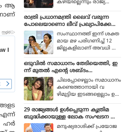
കഴിയില്ലെന്നും രാജ്യത്തെ
ും ആ
ആഭ്യന്തര മന്ത്രി
നാണ്
മൊഹ്സിന്‍ നഖ്വി
രാത്രി പ്രധാനമന്ത്രി ലൈവ് വരുന്ന
വ്യാഴാഴ്ച പറഞ്ഞു. കര
പോലെയാണൊ ലീവ് പ്രഖ്യാപിക്കേണ്ട
സേനാ മേധാവി ഫീല്‍ഡ്
ത്, എറണാകുളം ജില്ലാ കളക്ടർ
സംസ്ഥാനത്ത് ഇന്ന് ശക്ത
മാര്‍ഷല്‍ സയ്യിദ് അസിം
ക്കെതിരെ വിമർശനം
മായ മഴ പരിഗണിച്ച് 12
മുനീറിന്റെ അടുത്ത
ജില്ലകളിലാണ് അവധി പ്ര
യാളായി അറിയപ്പെടുന്ന ന
ഖ്യാപിച്ചത്.
ഖ്വി പാകിസ്ഥാന്റെ
ഒടുവില്‍ സമാധാനം തേടിയെത്തി, ഇ
കോക്രോച്ചുകള്‍ ഒ
ന്ന് മുതല്‍ എന്റെ ശബ്ദം
ന്നിച്ചാല്‍ രാജ്യത്തെ മ
തിരെഞ്ഞെടുക്കുന്നു, പോസ്റ്റുമായി
റിച്ചിടാന്‍ കഴിയുമെന്ന് പറ
ചിലപ്പോഴെല്ലാം സമാധാനം
അനുപമ പരമേശ്വരന്‍, ഒരു ബ്രെയ്ക്ക
ഞ്ഞു.
കണ്ടെത്താനായി വ
പ്പ് മണക്കുന്നുവെന്ന് സോഷ്യല്‍
ഴിമുട്ടിയ ഇടങ്ങളെല്ലാം ഉ
മീഡിയ
പേക്ഷിക്കേണ്ടതായി വ
്ങളട
രും.
29 രാജ്യങ്ങള്‍ ഉള്‍പ്പെടുന്ന കൃത്രിമ
എന്ന്
ബുദ്ധിക്കായുള്ള ലോക സംഘടന ആ
ം ഹർ
രംഭിച്ച് ചൈന; ഇന്ത്യ ഇല്ല
മനുഷ്യരാശിക്ക് പ്രയോജ