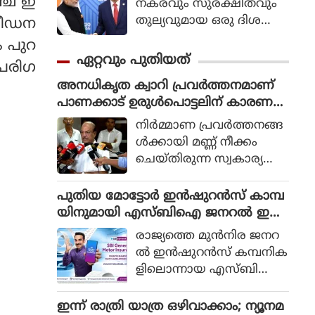
്ച് ഇ
നകരവും സുരക്ഷിതവും
തുല്യവുമായ ഒരു ദിശ
 പീഡന
യില്‍ സാങ്കേതികവിദ്യ
ം പുറ
വികസിക്കുന്നുവെന്ന് ഉറ
ഏറ്റവും പുതിയത്
പരിഗ
പ്പാക്കുക എന്ന പ്രഖ്യാപിത
അനധികൃത ക്വാറി പ്രവര്‍ത്തനമാണ്
ലക്ഷ്യത്തോടെയാണ് ഇ
പാണക്കാട് ഉരുള്‍പൊട്ടലിന് കാരണ
തിന്റെ ആരംഭം. ചടങ്ങില്‍
മായതെന്ന് മന്ത്രി പികെ
യുഎന്‍ സെക്രട്ടറി ജനറല്‍
നിര്‍മ്മാണ പ്രവര്‍ത്തനങ്ങ
കുഞ്ഞാലിക്കുട്ടി
അന്റോണിയോ ഗുട്ടെറസ്
ള്‍ക്കായി മണ്ണ് നീക്കം
പങ്കെടുത്തു.
ചെയ്തിരുന്ന സ്വകാര്യ
ഭൂമിയിലെ വലിയൊരു
ഭാഗം കനത്ത മഴയെത്തുട
പുതിയ മോട്ടോർ ഇൻഷുറൻസ് കാമ്പ
ര്‍ന്ന് ഇടിഞ്ഞുതാഴ്ന്ന ഉ
യിനുമായി എസ്ബിഐ ജനറൽ ഇൻ
രുള്‍പൊട്ടല്‍ ബാധിച്ച പ്ര
ഷുറൻസ്
രാജ്യത്തെ മുൻനിര ജനറ
ദേശം സന്ദര്‍ശിച്ച ശേഷ
ൽ ഇൻഷുറൻസ് കമ്പനിക
മാണ് മന്ത്രി ഇക്കാര്യങ്ങള്‍
ളിലൊന്നായ എസ്ബിഐ
പറഞ്ഞത്.
ജനറൽ ഇൻഷുറൻസിന്റെ
ജനപ്രിയ കാമ്പയിനായ
ഇന്ന് രാത്രി യാത്ര ഒഴിവാക്കാം; ന്യൂനമ