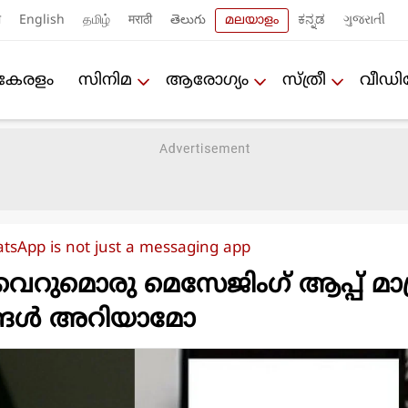
ी
English
தமிழ்
मराठी
తెలుగు
മലയാളം
ಕನ್ನಡ
ગુજરાતી
കേരളം
സിനിമ
ആരോഗ്യം
സ്ത്രീ
വീഡ
tsApp is not just a messaging app
് വെറുമൊരു മെസേജിംഗ് ആപ്പ് മാ
യങ്ങള്‍ അറിയാമോ