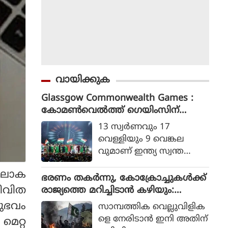
വായിക്കുക
Glassgow Commonwealth Games :
കോമൺവെൽത്ത് ഗെയിംസിന്
ഗ്ലാസ്ഗോയിൽ കൊടിയിറങ്ങി, മെഡ
13 സ്വര്‍ണവും 17
ൽ നേട്ടത്തിൽ ഇന്ത്യ നാലാമത്
വെള്ളിയും 9 വെങ്കല
വുമാണ് ഇന്ത്യ സ്വന്ത
മാക്കിയത്.
, ലോക
ഭരണം തകര്‍ന്നു, കോക്രോച്ചുകള്‍ക്ക്
ീവിത
രാജ്യത്തെ മറിച്ചിടാന്‍ കഴിയും:
പാകിസ്ഥാന്‍ ആഭ്യന്തര മന്ത്രി
നുഭവം
സാമ്പത്തിക വെല്ലുവിളിക
മൊഹ്സിന്‍ നഖ്വി
ളെ നേരിടാന്‍ ഇനി അതിന്
മെറ്റ