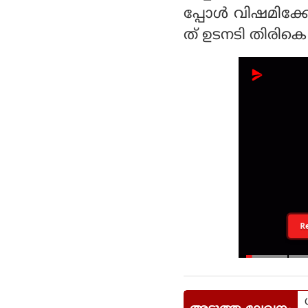
പ്പോള്‍ വിഷമിക്
ത് ഉടനടി തിരികെ
R