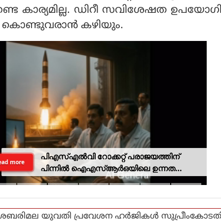
കേണ്ട കാര്യമില്ല. ഡിറീ സവിശേഷത ഉപയോഗിച
 കൊണ്ടുവരാന്‍ കഴിയും.
പിഎസ്എല്‍വി റോക്കറ്റ് പരാജയത്തിന്
ead more
പിന്നില്‍ ഐഎസ്ആര്‍ഒയിലെ ഉന്നത
ശാസ്ത്രജ്ഞനെന്ന് സംശയം
ശബരിമല യുവതി പ്രവേശന ഹര്‍ജികള്‍ സുപ്രീംകോടത