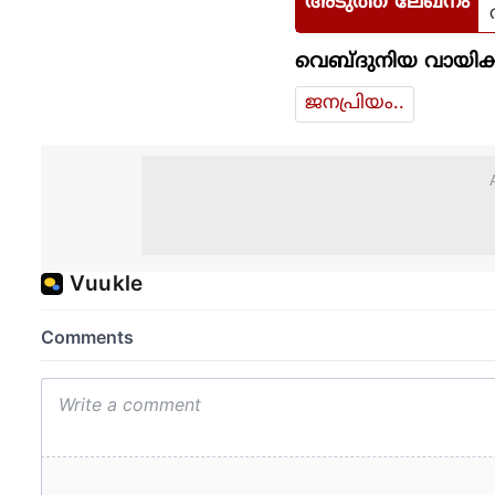
അടുത്ത ലേഖനം
വെബ്ദുനിയ വായിക്
ജനപ്രിയം..