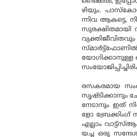
ണ്ടെങ്കില്‍, ഇപ്പ
ഴിയും. പാസ്‌കോഡ
ന്നിവ ആകട്ടെ, ന
സുരക്ഷിതമായി സൂ
വ്യക്തിജീവിതവു
സ്മാര്‍ട്ട്ഫോണ
യോഗിക്കാനുള്ള ഓ
സംയോജിപ്പിച്ചിരിക
രസകരമായ സംഭാഷ
സൃഷ്ടിക്കാനും ച
നേടാനും ഇത് നി
ളോ ബ്രേക്കിംഗ് 
എല്ലാം വാട്ട്സ്ആപ
യച്ച ഒരു സന്ദേശം