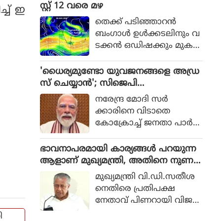
പ്പാക്കുന്നതിനുമായി കേര
സ്റ്റ് 12 വരെ മഴ
്ച് ഇ
ള റെയില്‍വേ പോലീസ്
തെക്ക് പടിഞ്ഞാറൻ
ആരംഭിച്ച പദ്ധതിയാണ്
ബംഗാൾ ഉൾക്കടലിനും വ
'ഓപ്പറേഷന്‍ രക്ഷിത.
ടക്കൻ ഒഡിഷക്കും മുക
ളിലായി ന്യൂനമർദ്ദം (Low Pr
essure Area) രൂപപ്പെട്ടു.
'ധൈര്യമുണ്ടോ യുവജനങ്ങളെ അഡ്ര
കേരളത്തിൽ ഓഗസ്റ്റ് 12 വ
സ് ചെയ്യാൻ'; സിജെപി
രെയുള്ള ദിവസങ്ങളിൽ
വെല്ലുവിളിയിൽ വിറച്ച് മോദി സർ
നരേന്ദ്ര മോദി സർ
നേരിയതോ മിതമായതോ
ക്കാർ
ക്കാരിനെ വിടാതെ
ആയ മഴയ്ക്ക് സാധ്യത.
കോക്രോച്ച് ജനതാ പാർട്ടി.
സ്വാതന്ത്ര്യ ദിനത്തിൽ
നാട്ടിലെ യുവാക്കളെ അ
ഭാവനാപരമായി കാര്യങ്ങൾ പറയുന്ന
ഡ്രസ് ചെയ്യാൻ സിജെപി
ആളാണ് മുഖ്യമന്ത്രി, അതിനെ നുണ
മോദിയെ ക്ഷണിച്ചു.
എന്നും വിളിക്കാം: പിണറായി വിജയൻ
മുഖ്യമന്ത്രി വി.ഡി.സതീശ
യുവാക്കളെ ബാധിക്കുന്ന
നെതിരെ പ്രതിപക്ഷ
വിഷയങ്ങളെ കുറിച്ച്
നേതാവ് പിണറായി വിജയ
മോദി സംസാരിക്കണ
ൻ. ഭാവനാപരമായി കാര്യ
ി
മെന്നാണ് ആവശ്യം.