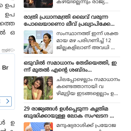
കഴിയില്ലെന്നും രാജ്യത്തെ
്ക ഉപ
ആഭ്യന്തര മന്ത്രി
േ ഉപ
മൊഹ്സിന്‍ നഖ്വി
രാത്രി പ്രധാനമന്ത്രി ലൈവ് വരുന്ന
വ്യാഴാഴ്ച പറഞ്ഞു. കര
വത്തെ
പോലെയാണൊ ലീവ് പ്രഖ്യാപിക്കേണ്ട
സേനാ മേധാവി ഫീല്‍ഡ്
ത്, എറണാകുളം ജില്ലാ കളക്ടർ
ല്‍ ഒ
സംസ്ഥാനത്ത് ഇന്ന് ശക്ത
മാര്‍ഷല്‍ സയ്യിദ് അസിം
ക്കെതിരെ വിമർശനം
മായ മഴ പരിഗണിച്ച് 12
മുനീറിന്റെ അടുത്ത
ജില്ലകളിലാണ് അവധി പ്ര
യാളായി അറിയപ്പെടുന്ന ന
ഖ്യാപിച്ചത്.
ഖ്വി പാകിസ്ഥാന്റെ
ഒടുവില്‍ സമാധാനം തേടിയെത്തി, ഇ
കോക്രോച്ചുകള്‍ ഒ
ന്ന് മുതല്‍ എന്റെ ശബ്ദം
ന്നിച്ചാല്‍ രാജ്യത്തെ മ
തിരെഞ്ഞെടുക്കുന്നു, പോസ്റ്റുമായി
റിച്ചിടാന്‍ കഴിയുമെന്ന് പറ
ചിലപ്പോഴെല്ലാം സമാധാനം
അനുപമ പരമേശ്വരന്‍, ഒരു ബ്രെയ്ക്ക
ഞ്ഞു.
കണ്ടെത്താനായി വ
പ്പ് മണക്കുന്നുവെന്ന് സോഷ്യല്‍
ഴിമുട്ടിയ ഇടങ്ങളെല്ലാം ഉ
മീഡിയ
പേക്ഷിക്കേണ്ടതായി വ
രും.
29 രാജ്യങ്ങള്‍ ഉള്‍പ്പെടുന്ന കൃത്രിമ
ബുദ്ധിക്കായുള്ള ലോക സംഘടന ആ
്‍ ഉ
രംഭിച്ച് ചൈന; ഇന്ത്യ ഇല്ല
മനുഷ്യരാശിക്ക് പ്രയോജ