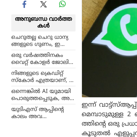
അനുബന്ധ വാര്‍ത്ത
കള്‍
ചെറുതല്ല ചെറു ധാന്യ
ങ്ങളുടെ ഗുണം, ഇ
ക്കാര്യങ്ങള്‍ അറിയാമോ
ഒരു വർഷത്തിനകം
വൈറ്റ് കോളർ ജോലിക
ൾ ഇല്ലാതാകും? ലോക
നിങ്ങളുടെ ക്രെഡിറ്റ്
ത്തെ ഞെട്ടിച്ച്
സ്‌കോര്‍ എത്രയാണ്, ഇ
മൈക്രോസോഫ്റ്റ് എ
ക്കാര്യങ്ങള്‍ അറിയണം
ഐ മേധാവിയുടെ മുന്ന
ഒന്നെങ്കിൽ AI യുമായി
റിയിപ്പ്
പൊരുത്തപ്പെടുക, അ
ഇന്ന് വാട്ട്സ്ആ
ല്ലെങ്കിൽ പടിയിറങ്ങാം,
യുടിഎസ് ആപ്പിൻ്റെ
ജീവനക്കാർക്ക് വൊളൻ്റ
മെമ്പാടുമുള്ള
കാലം അവ
റി എക്സിറ്റ്
ത്തിന്റെ ഒരു പ്ര
സാനിപ്പിക്കുന്നു, ഇനി
പാക്കേജുമായി ഗൂഗിൾ
എല്ലാ സേവനങ്ങളും
കൂടുതല്‍ എളുപ്