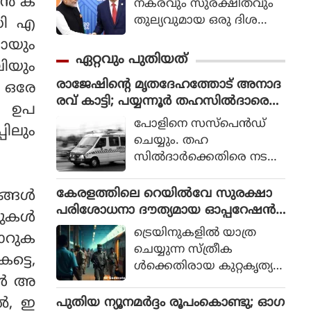
ന്‍ ക
നകരവും സുരക്ഷിതവും
തുല്യവുമായ ഒരു ദിശ
ഐഡി എ
യില്‍ സാങ്കേതികവിദ്യ
മായും
വികസിക്കുന്നുവെന്ന് ഉറ
ഏറ്റവും പുതിയത്
ലിയും
പ്പാക്കുക എന്ന പ്രഖ്യാപിത
രാജേഷിന്റെ മൃതദേഹത്തോട് അനാദ
ലക്ഷ്യത്തോടെയാണ് ഇ
, ഒരേ
രവ് കാട്ടി; പയ്യന്നൂര്‍ തഹസില്‍ദാരെ
തിന്റെ ആരംഭം. ചടങ്ങില്‍
്‍ ഉപ
സസ്‌പെന്‍ഡ് ചെയ്യും
യുഎന്‍ സെക്രട്ടറി ജനറല്‍
പോളിനെ സസ്‌പെന്‍ഡ്
പിലും
അന്റോണിയോ ഗുട്ടെറസ്
ചെയ്യും. തഹ
പങ്കെടുത്തു.
സില്‍ദാര്‍ക്കെതിരെ നടപ
ടിയെടുക്കാന്‍ റവന്യൂ മന്ത്രി
എ.പി. അനില്‍ കുമാര്‍
കേരളത്തിലെ റെയില്‍വേ സുരക്ഷാ
ങള്‍
ലാന്‍ഡ് റവന്യൂ കമ്മീഷണ
പരിശോധനാ ദൗത്യമായ ഓപ്പറേഷന്‍
ുകള്‍
ര്‍ക്ക് നിര്‍ദ്ദേശം നല്‍കി. ഇ
രക്ഷിതയില്‍ അറസ്റ്റിലായത് 33 പേര്‍
ട്രെയിനുകളില്‍ യാത്ര
കോറുക
തുസംബന്ധിച്ച ഉത്തരവ് ഉ
ചെയ്യുന്ന സ്ത്രീക
ടന്‍ പുറത്തിറങ്ങുമെന്ന് പ്ര
ട്ടെ,
ള്‍ക്കെതിരായ കുറ്റകൃത്യ
തീക്ഷിക്കുന്നു.
ങള്‍ അ
ങ്ങള്‍ തടയുന്നതിനും അവ
രുടെ സുരക്ഷ ഉറ
പുതിയ ന്യൂനമർദ്ദം രൂപംകൊണ്ടു; ഓഗ
്‍, ഇ