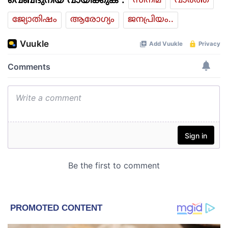
വെബ്ദുനിയ വായിക്കുക :
സിനിമ
വാര്‍ത്ത
ജ്യോതിഷം
ആരോഗ്യം
ജനപ്രിയം..