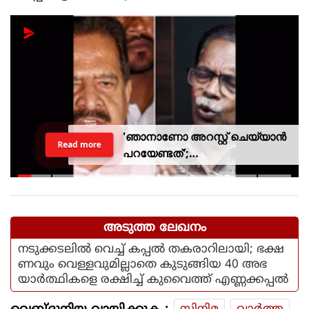
'ഞാനാണോ അറസ്റ്റ് ചെയ്യാൻ
Read more
പറയേണ്ടത്';
ടി.ജി.മോഹൻദാസിനെതിരായ
നടപടിയിൽ ആഭ്യന്തര മന്ത്രി
അടുത്ത ലേഖനം
നടുക്കടലിൽ വെച്ച് കപ്പൽ തകരാറിലായി; ഭക്ഷ
ണവും വെള്ളവുമില്ലാതെ കുടുങ്ങിയ 40 അഭ
യാർത്ഥികളെ രക്ഷിച്ച് കുവൈത്ത് എണ്ണക്കപ്പൽ