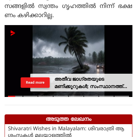
സങ്ങളില്‍ സ്വന്തം ഗൃഹത്തില്‍ നിന്ന് ഭക്ഷ
ണം കഴിക്കാറില്ല.
അതീവ ജാഗ്രതയുടെ
Read more
മണിക്കൂറുകൾ; സംസ്ഥാനത്ത്
റെഡ് അലർട്ട്, ശക്തമായ
കാറ്റിനും സാധ്യത
അടുത്ത ലേഖനം
Shivaratri Wishes in Malayalam: ശിവരാത്രി ആ
ശംസകള്‍ മലയാളത്തില്‍