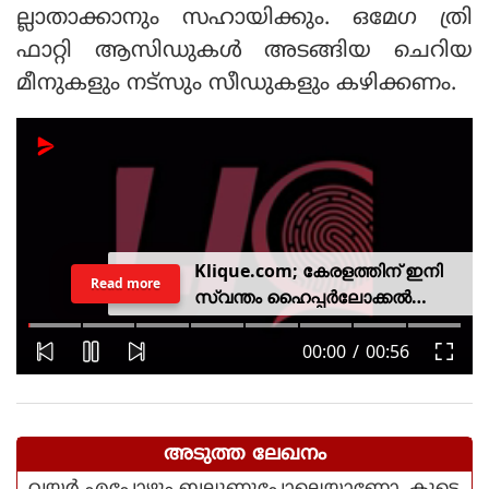
ല്ലാതാക്കാനും സഹായിക്കും. ഒമേഗ ത്രി
ഫാറ്റി ആസിഡുകള്‍ അടങ്ങിയ ചെറിയ
മീനുകളും നട്‌സും സീഡുകളും കഴിക്കണം.
Klique.com; കേരളത്തിന് ഇനി
Read more
സ്വന്തം ഹൈപ്പർലോക്കൽ
സിവിക് പ്ലാറ്റ്‌ഫോം
അടുത്ത ലേഖനം