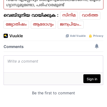
വയര്‍ എപ്പോഴും ബലൂണുപോലെയാണോ, കൂടെ
ഗ്യാസുമുണ്ടോ, പരിഹാരമുണ്ട്
വെബ്ദുനിയ വായിക്കുക :
സിനിമ
വാര്‍ത്ത
ജ്യോതിഷം
ആരോഗ്യം
ജനപ്രിയം..