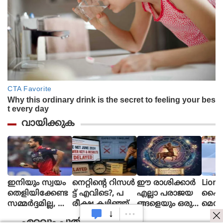
വായിക്കുക
ഇനിയും സ്വയം
നെറ്റിൻ്റെ റിസൾ
ഈ രാശിക്കാര്‍
Lione
തെളിയിക്കേണ്ട
ട്ട് എവിടെ?, പ
എല്ലാ പരാജയ
ഫൈ
സമ്മർദ്ദമില്ല, അ
രീക്ഷ കഴിഞ്ഞ്
ങ്ങളെയും ഒരു
മെസി
വസരങ്ങൾ ല
ഒരു മാസ
തിരിച്ചുവര
ണ പന്
ഏറ്റവും പുതിയത്