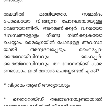
ണ്ടാകും.
തലയിൽ മങ്ങിയതോ, സമ്മർദം
പോലെയോ വിങ്ങുന്ന പോലെയോയുള്ള
വേദനയാണിത്. അരമണിക്കൂർ വരെയോ
ദിവസങ്ങളോളം നീണ്ടു നിൽക്കുകയോ
ചെയ്യാം. മൈഗ്രെയിൻ പോലുള്ള അവസ്ഥ
യായി അനുഭവപ്പെടും. ഹൈപ്പോ-
തൈറോയ്ഡിസവും ഹൈപ്പർ-
തൈയ്റോഡിസവും തലവേദനയ്ക്ക് കാര
ണമാകാം. ഇത് മാറാൻ ചെയ്യേണ്ടത് എന്ത്?
* വിശ്രമം ആണ് അത്യാവശ്യം
* തൈറോയ്ഡ് തലവേദനയുണ്ടായാൽ