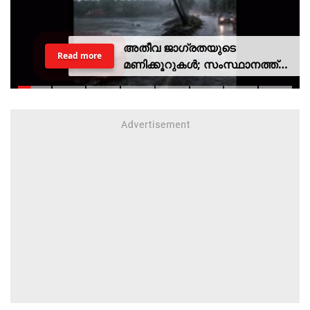
അതീവ ജാഗ്രതയുടെ
Read more
മണിക്കൂറുകൾ; സംസ്ഥാനത്ത്
റെഡ് അലർട്ട്, ശക്തമായ
കാറ്റിനും സാധ്യത