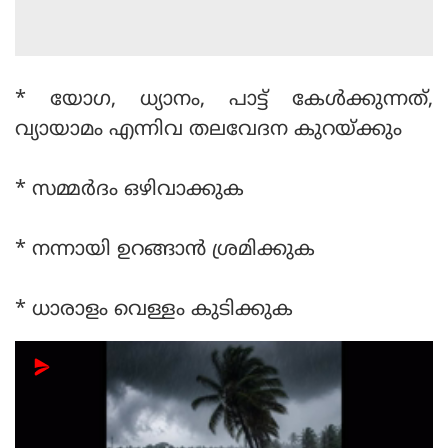
* യോഗ, ധ്യാനം, പാട്ട് കേൾക്കുന്നത്,
വ്യായാമം എന്നിവ തലവേദന കുറയ്ക്കും
* സമ്മർദം ഒഴിവാക്കുക
* നന്നായി ഉറങ്ങാൻ ശ്രമിക്കുക
* ധാരാളം വെള്ളം കുടിക്കുക