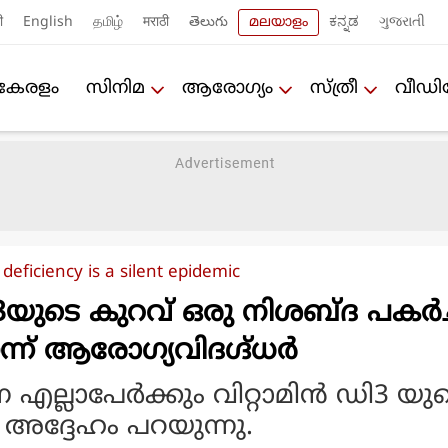
ी
English
தமிழ்
मराठी
తెలుగు
മലയാളം
ಕನ್ನಡ
ગુજરાતી
കേരളം
സിനിമ
ആരോഗ്യം
സ്ത്രീ
വീഡ
deficiency is a silent epidemic
ഡി3യുടെ കുറവ് ഒരു നിശബ്ദ പകര്‍ച
ന് ആരോഗ്യവിദഗ്ദ്ധര്‍
 എല്ലാപേര്‍ക്കും വിറ്റാമിന്‍ ഡി3 യു
് അദ്ദേഹം പറയുന്നു.