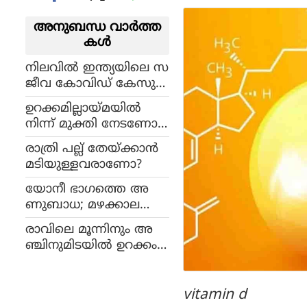
അനുബന്ധ വാര്‍ത്ത
കള്‍
നിലവില്‍ ഇന്ത്യയിലെ സ
ജീവ കോവിഡ് കേസുക
ള്‍ 275; ഏതുനിമിഷവും
ഉറക്കമില്ലായ്മയില്‍
പുതിയ തരംഗം വ
നിന്ന് മുക്തി നേടണോ,
രാമെന്ന ആശങ്കയില്‍
ഈ വഴികള്‍ നോക്കൂ
ആരോഗ്യവിദഗ്ധര്‍
രാത്രി പല്ല് തേയ്ക്കാന്‍
മടിയുള്ളവരാണോ?
യോനീ ഭാഗത്തെ അ
ണുബാധ; മഴക്കാലത്ത്
സ്ത്രീകള്‍ കൂടുതല്‍ ശ്ര
രാവിലെ മൂന്നിനും അ
ദ്ധിക്കണം
ഞ്ചിനുമിടയില്‍ ഉറക്കം
എഴുന്നേല്‍ക്കാറുണ്ടോ,
നിങ്ങള്‍ക്ക് ഗുരുതര
മായ ആരോഗ്യ പ്രശ്‌ന
vitamin d