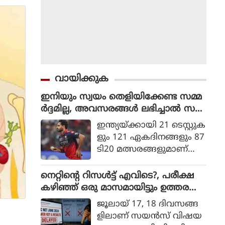
വായിക്കുക
ഇനിയും സ്വയം തെളിയിക്കേണ്ട സമ്മ
ർദ്ദമില്ല, അവസരങ്ങൾ ലഭിച്ചാൽ സ
ന്തോഷം അത്രമാത്രം : ഭുവനേശ്വർ
ഇന്ത്യയ്ക്കായി 21 ടെസ്റ്റുക
കുമാർ
ളും 121 ഏകദിനങ്ങളും 87
ടി20 മത്സരങ്ങളുമാണ്
ഭുവനേശ്വര്‍ കുമാര്‍ ക
ളിച്ചിട്ടുള്ളത്.
നെറ്റിൻ്റെ റിസൾട്ട് എവിടെ?, പരീക്ഷ
കഴിഞ്ഞ് ഒരു മാസമായിട്ടും ഉത്തര
സൂചിക പോലുമില്ല, ആശങ്കയിൽ
ജൂലായ് 17, 18 ദിവസങ്ങ
വിദ്യാർഥികൾ
ളിലാണ് സയന്‍സ് വിഷയ