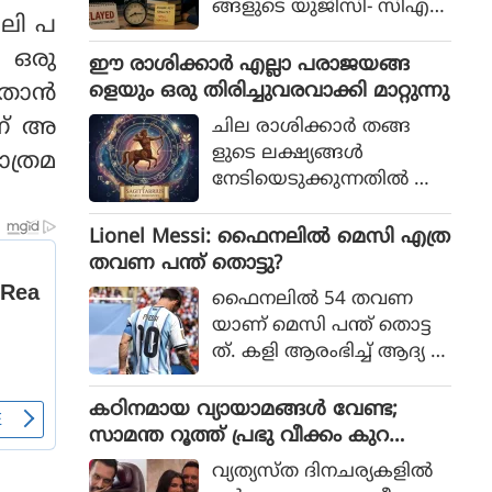
ങ്ങളുടെ യുജിസി- സിഎ
ൈലി പ
സ്‌ഐആര്‍ നെറ്റ് പരീക്ഷ
െ ഒരു
കള്‍ നടന്നത്.
ഈ രാശിക്കാര്‍ എല്ലാ പരാജയങ്ങ
ളെയും ഒരു തിരിച്ചുവരവാക്കി മാറ്റുന്നു
ാന്‍
്ന് അ
ചില രാശിക്കാര്‍ തങ്ങ
ളുടെ ലക്ഷ്യങ്ങള്‍
ാത്രമ
നേടിയെടുക്കുന്നതില്‍ അ
ചഞ്ചലരും സ്ഥിരോത്സാഹ
മുള്ളവരുമാണെന്ന് പറയ
Lionel Messi: ഫൈനലിൽ മെസി എത്ര
പ്പെടുന്നു. എത്ര പരാജയ
തവണ പന്ത് തൊട്ടു?
ങ്ങള്‍ നേരിട്ടാലും അവര്‍
ഫൈനലിൽ 54 തവണ
തങ്ങളുടെ സ്വപ്നങ്ങള്‍
യാണ് മെസി പന്ത് തൊട്ട
സാക്ഷാത്കരിക്കാന്‍ ശ്ര
ത്. കളി ആരംഭിച്ച് ആദ്യ 1
മിച്ചുകൊണ്ടിരിക്കും.
5 മിനിറ്റിൽ മെസിക്ക് ഒരു ട
ച്ച് മാത്രം
കഠിനമായ വ്യായാമങ്ങള്‍ വേണ്ട;
സാമന്ത റൂത്ത് പ്രഭു വീക്കം കുറ
യ്ക്കുന്നതിനുള്ള ഏഴ് പ്രഭാത ശീലങ്ങ
വ്യത്യസ്ത ദിനചര്യകളില്‍
ള്‍ പങ്കുവയ്ക്കുന്നു