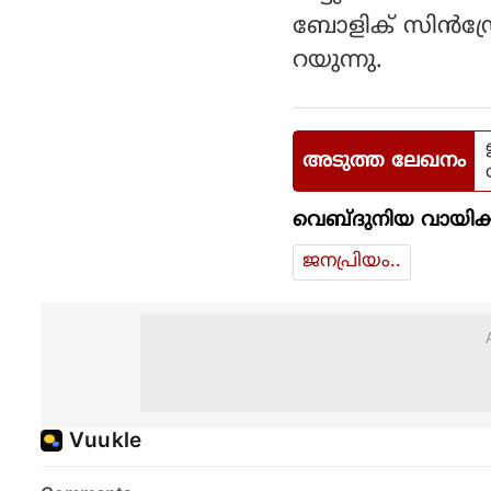
ബോളിക് സിന്‍ഡ്
റയുന്നു.
അടുത്ത ലേഖനം
വെബ്ദുനിയ വായിക്
ജനപ്രിയം..