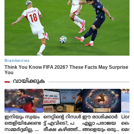
വായിക്കുക
ഇനിയും സ്വയം
നെറ്റിൻ്റെ റിസൾ
ഈ രാശിക്കാര്‍
Lione
തെളിയിക്കേണ്ട
ട്ട് എവിടെ?, പ
എല്ലാ പരാജയ
ഫൈ
സമ്മർദ്ദമില്ല, അ
രീക്ഷ കഴിഞ്ഞ്
ങ്ങളെയും ഒരു
മെസി