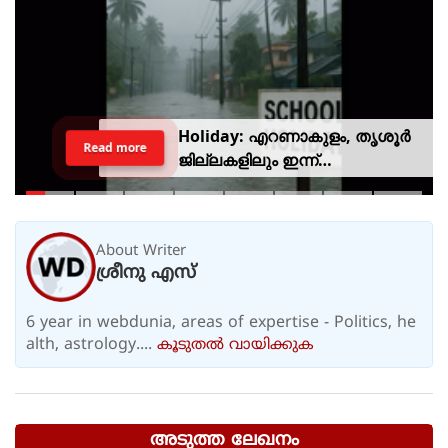
Holiday: എറണാകുളം, തൃശൂർ
Read more
ജില്ലകളിലും ഇന്ന്
അവധിയാണേ..!
About Writer
ശ്രീനു എസ്
6 year in webdunia, areas of expertise - Politics, he
alth, astrology....
കൂടുതല്‍ വായിക്കുക
അടുത്ത ലേഖനം