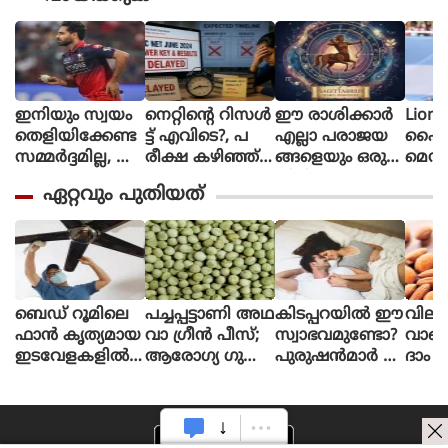
ഇനിയും സ്വയം
നെറ്റിൻ്റെ റിസൾ
ഈ രാശിക്കാര്‍
Lione
തെളിയിക്കേണ്ട
ട്ട് എവിടെ?, പ
എല്ലാ പരാജയ
ഫൈ
സമ്മർദ്ദമില്ല, അ
രീക്ഷ കഴിഞ്ഞ്
ങ്ങളെയും ഒരു
മെസി
വസരങ്ങൾ ല
ഒരു മാസ
തിരിച്ചുവര
ണ പന്
ഏറ്റവും പുതിയത്
ഭിച്ചാൽ സ
മായിട്ടും ഉത്തര
വാക്കി മാറ്റുന്നു
ന്തോഷം അത്ര
സൂചിക
മാത്രം : ഭുവ
പോലുമില്ല, ആ
നേശ്വർ കുമാർ
ശങ്കയിൽ
വിദ്യാർഥികൾ
ബെഡ് റൂമിലെ
പച്ചപ്പട്ടാണി അഥ
കിടപ്പറയിൽ ഈ
വില
ഫാൻ കൃത്യമായ
വാ ഗ്രീൻ പീസ്;
സ്വാഭവമുണ്ടോ?
വാങ്
ഇടവേളകളിൽ
ആരോഗ്യ ഗുണ
പുരുഷൻമാർ ശ്ര
ദാം ച
വൃ
ങ്ങൾ ചില്ലറയല്ല
ദ്ധിക്കുക
നല്ല
ത്
തി
യാക്കാറുണ്ടോ?