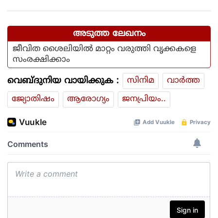
കൊണ്ട് വാങ്ങി; ദുരിതക്കയം
അടുത്ത ലേഖനം
ജീവിത ശൈലിയില്‍ മാറ്റം വരുത്തി വൃക്കകളെ
സംരക്ഷിക്കാം
വെബ്ദുനിയ വായിക്കുക :
സിനിമ
വാര്‍ത്ത
ജ്യോതിഷം
ആരോഗ്യം
ജനപ്രിയം..