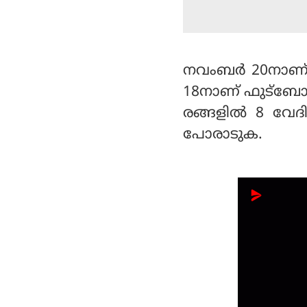
നവംബർ 20നാണ്
18നാണ് ഫുട്ബോ
രങ്ങളിൽ 8 വേദ
പോരാടുക.