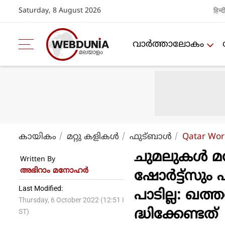
Saturday, 8 August 2026
हिन्द
വാര്‍ത്താലോകം
കായികം
മറ്റു കളികള്‍
ഫുട്ബാള്‍
Qatar Wor
ചുമലുകൾ മറയ
Written By
അഭിറാം മനോഹർ
ഷോർട്ട്സും 
Last Modified:
പാടില്ല: ഖത
Thursday, 6 October 2022 (12:51 I
ദ്ധിക്കേണ്ടത്
ST)