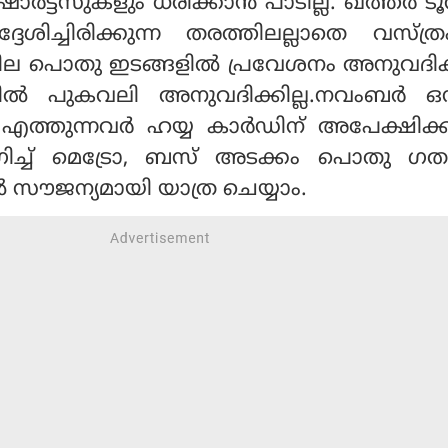
ഷോർട്ട്സുകളും ധരിക്കാൻ പാടില്ല. ഖത്തർ ട
്ദേശിച്ചിരിക്കുന്ന തരത്തിലല്ലാതെ വസ്ത
 ചില പൊതു ഇടങ്ങളിൽ പ്രവേശനം അനുവദിക്ക
ൽ പുകവലി അനുവദിക്കില്ല.നവംബർ ഒന്
് എത്തുന്നവർ ഹയ്യ കാർഡിന് അപേക്ഷിക്
ച്ച് മെട്രോ, ബസ് അടക്കം പൊതു ഗ
സൗജന്യമായി യാത്ര ചെയ്യാം.