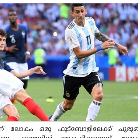
 ലോകം ഒരു ഫുട്ബോളിലേക്ക് ചുരുങ്ങ