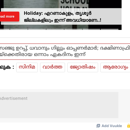
Holiday: എറണാകുളം, തൃശൂർ
ead more
ജില്ലകളിലും ഇന്ന് അവധിയാണേ..!
സഞ്ജു ഉറപ്പ്, ധവാനും ഗില്ലും ഓപ്പണര്‍മാര്‍; ദക്ഷിണാഫ്ര
യ്‌ക്കെതിരായ ഒന്നാം ഏകദിനം ഇന്ന്
കുക :
സിനിമ
വാര്‍ത്ത
ജ്യോതിഷം
ആരോഗ്യം