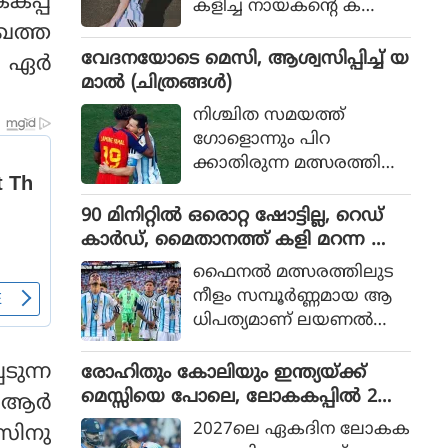
പ്പ്
കളിച്ച നായകന്റെ ക
രുത്തിൽ അർജന്റീനയ്ക്ക്
ഖത്ത
36 വർഷങ്ങൾക്കു ശേഷം
വേദനയോടെ മെസി, ആശ്വസിപ്പിച്ച് യ
ൾ ഏർ
വിശ്വകിരീടം
മാൽ (ചിത്രങ്ങൾ)
നിശ്ചിത സമയത്ത്
ഗോളൊന്നും പിറ
ക്കാതിരുന്ന മത്സരത്തിൽ
അധിക സമയത്താണ്
സ്‌പെയിൻ ഗോൾ നേടിയ
90 മിനിറ്റിൽ ഒരൊറ്റ ഷോട്ടില്ല, റെഡ്
ത്
കാർഡ്, മൈതാനത്ത് കളി മറന്ന അർ
ജൻ്റീന, സ്പെയിനിന് മാത്രം അർഹത
ഫൈനല്‍ മത്സരത്തിലുട
പ്പെട്ട കിരീടം
നീളം സമ്പൂര്‍ണ്ണമായ ആ
ധിപത്യമാണ് ലയണല്‍
മെസ്സിയുടെ അര്‍ജന്റീന
യുടെ മുകളില്‍ സ്‌പെയിന്‍
ടുന്ന
രോഹിതും കോലിയും ഇന്ത്യയ്ക്ക്
ചെലുത്തിയത്.
മെസ്സിയെ പോലെ, ലോകകപ്പിൽ 2
് ആർ
പേരും കളിക്കണമെന്ന് മുഹമ്മദ്
2027ലെ ഏകദിന ലോകക
യസിനു
കൈഫ്