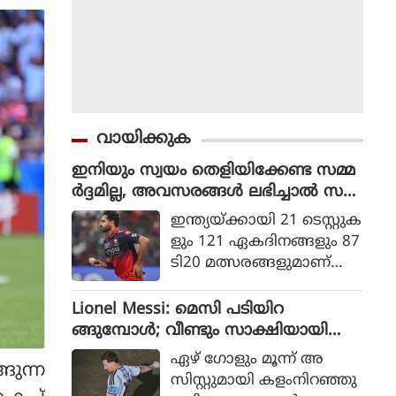
വായിക്കുക
ഇനിയും സ്വയം തെളിയിക്കേണ്ട സമ്മ
ർദ്ദമില്ല, അവസരങ്ങൾ ലഭിച്ചാൽ സ
ന്തോഷം അത്രമാത്രം : ഭുവനേശ്വർ
ഇന്ത്യയ്ക്കായി 21 ടെസ്റ്റുക
കുമാർ
ളും 121 ഏകദിനങ്ങളും 87
ടി20 മത്സരങ്ങളുമാണ്
ഭുവനേശ്വര്‍ കുമാര്‍ ക
ളിച്ചിട്ടുള്ളത്.
Lionel Messi: മെസി പടിയിറ
ങ്ങുമ്പോൾ; വീണ്ടും സാക്ഷിയായി
മെറ്റ്‌ലൈഫ്
ഏഴ് ഗോളും മൂന്ന് അ
ുന്ന
സിസ്റ്റുമായി കളംനിറഞ്ഞു