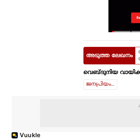
R
അടുത്ത ലേഖനം
വെബ്ദുനിയ വായിക്
ജനപ്രിയം..