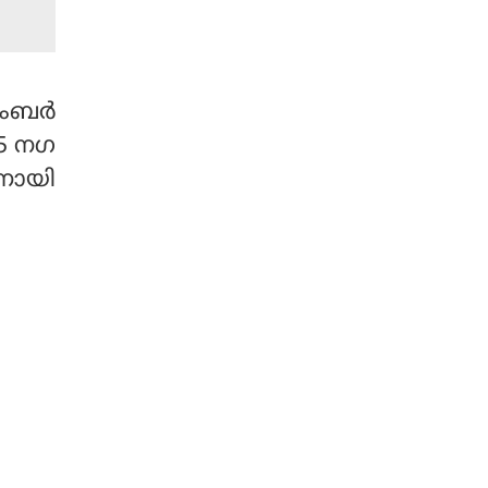
യാതൊരു വിട്ടുവീഴ്ച
യ്ക്കും തയ്യാറാക
രുതെന്നും എതിരാളിക
ള്‍ക്ക് മുന്നില്‍ പൂര്‍ണ്ണ
സംബർ
മായും സജ്ജരായിരിക്ക
ണമെന്നും ഗംഭീര്‍ ക
5 നഗ
ളിക്കാരോട് ആവശ്യപ്പെട്ടു.
നായി