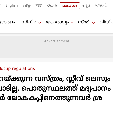
ी
English
தமிழ்
मराठी
తెలుగు
മലയാളം
ಕನ್ನಡ
ગુજરાતી
കേരളം
സിനിമ
ആരോഗ്യം
സ്ത്രീ
വീഡ
ldcup regulations
്ക്കുന്ന വസ്ത്രം, സ്ലീവ് ലെസും
പാടില്ല, പൊതുസ്ഥലത്ത് മദ്യപാനം
്തർ ലോകകപ്പിനെത്തുന്നവർ ശ്ര