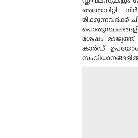
സ്ലീവ്‌ലസുകളും 
അതോറിറ്റി നിർദ
രിക്കുന്നവർക്ക്
പൊതുസ്ഥലങ്ങളി
ശേഷം രാജ്യത്ത
കാർഡ് ഉപയോഗി
സംവിധാനങ്ങളിൽ 