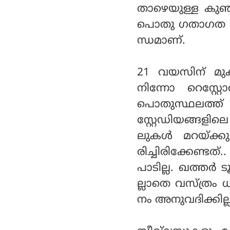
താഴെയുള്ള കുഞ
പൊതു ഗതാഗത സ
ന്ധമാണ്.
21 വയസിന് മു
നിന്നോ റെസ്റ്റ
പൊതുസ്ഥലത്ത് 
സ്റ്റേഡിയങ്ങളി
ലുകൾ മറയ്ക്ക
രിച്ചിരിക്കേണ്ട
പാടില്ല. ഖത്തർ ട
ല്ലാതെ വസ്ത്രം
നം അനുവദിക്കില്