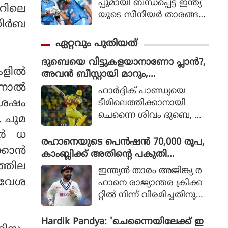
പ്പുമായി ബന്ധപ്പെട്ട് ഇന്ത്യ
റിലെ
യുടെ സീനിയര്‍ താരങ്ങ
നിർബ
ളായ രോഹിത് ശര്‍മ
യുടെയും വിരാട്
ഏറ്റവും പുതിയത്
കോലിയുടെയും ഭാവിയെ
ദുബെയെ വിട്ടുകളയാനാണോ പ്ലാൻ?,
സംബന്ധിച്ചുള്ള ചര്‍ച്ചകള്‍
കളിൽ
അവൻ ബീസ്റ്റായി മാറും,
കൊഴുക്കുന്നതിനിടെ വിഷ
ചെന്നൈയ്ക്ക് മുന്നറിയിപ്പ് നൽകി അ
്നാൽ
യത്തില്‍ പ്രതികരണ
ഹാര്‍ദ്ദിക് പാണ്ഡ്യയെ
ശ്വിൻ
വുമായി മുന്‍ ഇന്ത്യന്‍
ശേഷം
ടീമിലെത്തിക്കാനായി
താരം മുഹമ്മദ് കൈഫ്.
ചെന്നൈ ശിവം ദുബെ, ഖ
. ചുമ
ലീല്‍ അഹമ്മദ് എന്നീ താര
കർ ധ
ങ്ങളെ വിട്ടുനല്‍കുമെന്ന്
രഹാനെയുടെ പെൻഷൻ 70,000 രൂപ,
ക്കാൻ
കഴിഞ്ഞ ദിവസങ്ങളില്‍
കാംബ്ലിക്ക് അതിന്റെ പകുതി
റിപ്പോര്‍ട്ടുക
ത്തില
പോലുമില്ല; കാരണം ഇതാണ്
ഇന്ത്യൻ താരം അജിങ്ക്യ ര
ളുണ്ടായിരുന്നു. എന്നാല്‍
്രവേശ
ഹാനെ രാജ്യാന്തര ക്രിക്ക
ചെന്നൈ ദുബെയെ
റ്റിൽ നിന്ന് വിരമിച്ചതിനു
കൈവിട്ടാല്‍ അതൊരു വ
പിന്നാലെ ബിസിസിഐ
ലിയ നഷ്ടമാകുമെന്നാണ്
യുടെ പെൻഷൻ സമ്പ്ര
Hardik Pandya: 'ചെന്നൈയിലേക്ക് ഇ
മുന്‍ ചെന്നൈ സൂപ്പര്‍