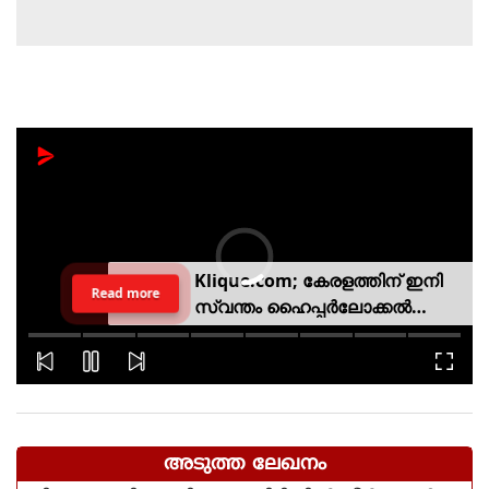
Klique.com; കേരളത്തിന് ഇനി
Read more
സ്വന്തം ഹൈപ്പർലോക്കൽ
സിവിക് പ്ലാറ്റ്‌ഫോം
അടുത്ത ലേഖനം