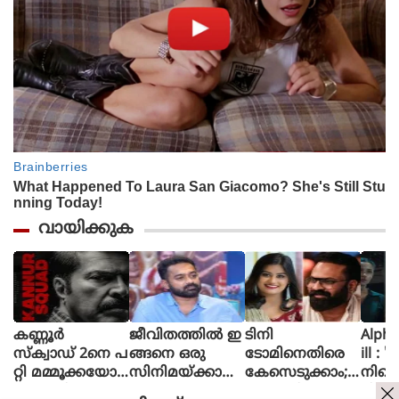
വായിക്കുക
കണ്ണൂർ
ജീവിതത്തിൽ ഇ
ടിനി
Alpha The First
സ്ക്വാഡ് 2നെ പ
ങ്ങനെ ഒരു
ടോമിനെതിരെ
ill : 
റ്റി മമ്മൂക്കയോട്
സിനിമയ്ക്കായി
കേസെടുക്കാം;
നിന്റ
പറഞ്ഞിട്ടുണ്ട്, വ
പ
അൻസിബയുടെ
മിഷന