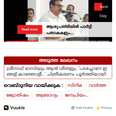
Next
Stay
ആശുപത്രിയില്‍ പാര്‍ട്ടി
Read more
പതാകകളും
മുദ്രാവാക്യങ്ങളുമായി മന്ത്രി
കെ മുരളീധരനെ
സ്വീകരിച്ചതിനു പിന്നാലെ
വിമര്‍ശനം
അടുത്ത ലേഖനം
ശ്രീനാഥ് ഭാസിയും ആന്‍ ശീതളും, 'പടച്ചോനേ ഇ
ങ്ങള് കാത്തോളീ..' ചിത്രീകരണം പൂര്‍ത്തിയായി
വെബ്ദുനിയ വായിക്കുക :
സിനിമ
വാര്‍ത്ത
ജ്യോതിഷം
ആരോഗ്യം
ജനപ്രിയം..