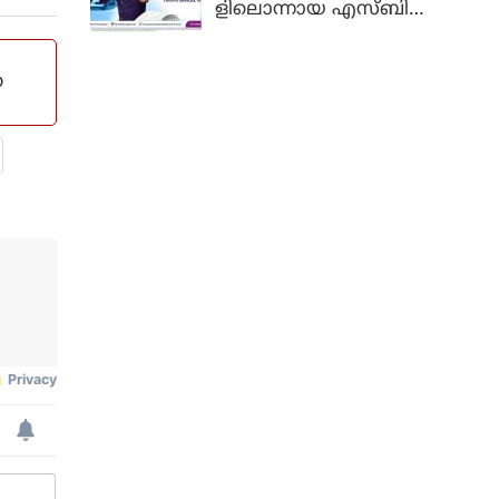
ളിലൊന്നായ എസ്ബിഐ
പറഞ്ഞത്.
ജനറൽ ഇൻഷുറൻസിന്റെ
ജനപ്രിയ കാമ്പയിനായ
ഹ
'ചുനിയേ ഭരോസ, അ
പ്നോ സാ'യുടെ പുതിയ
പതിപ്പ് പുറത്തിറക്കി.
മോട്ടോർ ഇൻഷുറൻസിന്
മുൻഗണന നൽ
കിക്കൊണ്ട് തയ്യാറാക്കിയ
പുതിയ പരസ്യചിത്രത്തിൽ
പ്രശസ്ത നടനും ബ്രാൻഡ്
അംബാസഡറുമായ പങ്കജ്
ത്രിപാഠിയാണ് മുഖ്യ ക
ഥാപാത്രമാകുന്നത്.