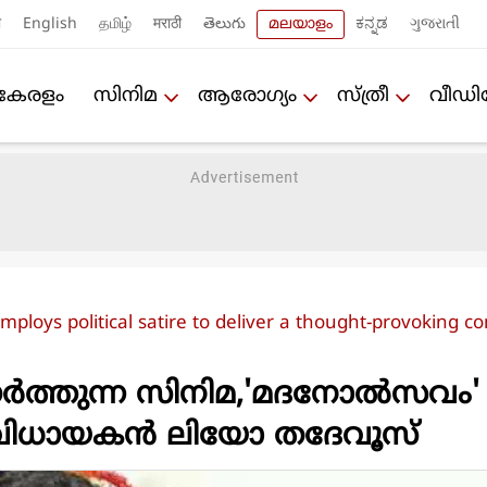
ी
English
தமிழ்
मराठी
తెలుగు
മലയാളം
ಕನ್ನಡ
ગુજરાતી
കേരളം
സിനിമ
ആരോഗ്യം
സ്ത്രീ
വീഡ
employs political satire to deliver a thought-provoking
ത്തുന്ന സിനിമ,'മദനോല്‍സവം' 
വിധായകന്‍ ലിയോ തദേവൂസ്