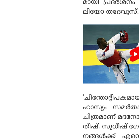
മായി പ്രദര്‍ശന
സ്വദിക്കുന്നു,റോയ്
ക്ക് ശ്രമിച്ചു !
റിലീസായി മൂന്നുമാസം
ലിയോ തദേവൂസ്.
'ചിന്തോദ്ദീപകമ
ഹാസ്യം സമര്‍
ചിത്രമാണ് മദന
തീഷ്, സുധീഷ് ഗോ
നങ്ങള്‍ക്ക് എന