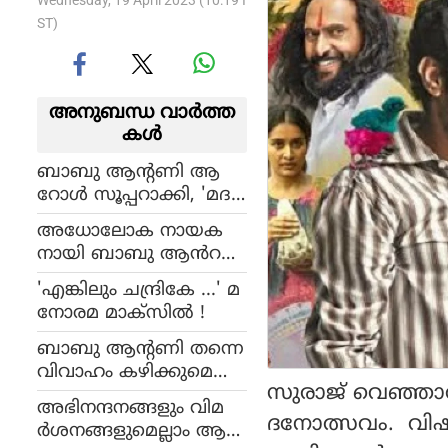
Wednesday, 19 April 2023 (10:19 I
ST)
അനുബന്ധ വാര്‍ത്ത
കള്‍
ബാബു ആന്റണി ആ
റോള്‍ സൂപ്പറാക്കി, 'മദ
നോത്സവം'
അധോലോക നായക
മൊബൈലില്‍
നായി ബാബു ആൻറ
കാണേണ്ട സിനിമയ
ണി, 'ദ ഗ്രേറ്റ് എസ്‌കേപ്'
ല്ലെന്ന് സംവിധായകന്‍
'എങ്കിലും ചന്ദ്രികേ ...' മ
വരുന്നു
സുനില്‍ ഇബ്രാഹിം
നോരമ മാക്‌സില്‍ !
ബാബു ആന്റണി തന്നെ
വിവാഹം കഴിക്കുമെന്ന്
സുരാജ് വെഞ്ഞാ
ചാര്‍മിള ഉറച്ചുവിശ്വ
അഭിനന്ദനങ്ങളും വിമ
സിച്ചിരുന്നു; ബന്ധം തക
ദനോത്സവം. വിഷ
ര്‍ശനങ്ങളുമെല്ലാം ആ
ര്‍ന്നതോടെ ആത്മഹത്യ