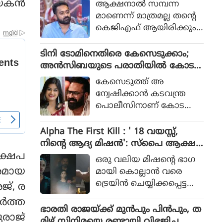
ടാക്കയെ പറ്റി ആസിഫ് അലി
യകന്‍
ആക്ഷനാല്‍ സമ്പന്ന
ത്തരേന്ത്യന്‍ സംസ്ഥാനങ്ങ
മാണെന്ന് മാത്രമല്ല തന്റെ
ളിലേക്ക് യാത്ര തിരിക്കുന്ന
കെജിഎഫ് ആയിരിക്കും
പോലീസ് സംഘത്തിന്റെ ക
ടിക്കിടാക്കയെന്ന ആസിഫ്
ഥയായിരുന്നു 2023ല്‍ പുറ
അലിയുടെ തുറന്നുപറയ
ടിനി ടോമിനെതിരെ കേസെടുക്കാം;
ത്തിറങ്ങിയ സിനിമ പറ
ലും ഒപ്പം വി എസ്
അൻസിബയുടെ പരാതിയിൽ കോട
ഞ്ഞത്.
രോഹിത്- ആസിഫ് അലി
തി നിർദേശം
കേസെടുത്ത് അ
കൂട്ടുക്കെട്ടിലുള്ള വിശ്വാസ
ന്വേഷിക്കാൻ കടവന്ത്ര
വും സിനിമയ്ക്ക് വലിയ
പൊലീസിനാണ് കോട
ഹൈപ്പ് നല്‍കിയിട്ടുണ്ട്.
തിയുടെ നിർദേശം
Alpha The First Kill : ' 18 വയസ്സ്,
നിന്റെ ആദ്യ മിഷന്‍': സ്‌പൈ ആക്ഷ
ന്‍ ചിത്രത്തില്‍ നായികയായി ആലിയ,
ക്ഷേപ
ഒരു വലിയ മിഷന്റെ ഭാഗ
ആല്‍ഫ ടീസര്‍ പുറത്ത്
രമായ
മായി കൊല്ലാന്‍ വരെ
ട്രെയിന്‍ ചെയ്യിക്കപ്പെട്ട
്, ര
പെണ്‍കുട്ടിയായാണ് ആ
്‍ത്ത
ലിയ സിനിമയിലെത്തുന്ന
ഭാരതി രാജയ്ക്ക് മുൻപും പിൻപും, ത
രാജ്
ത്.
മിഴ് സിനിമയെ രണ്ടായി വിഭജിച്ച