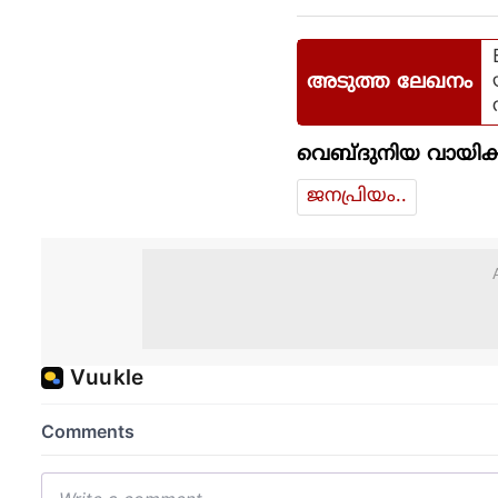
അടുത്ത ലേഖനം
വെബ്ദുനിയ വായിക്
ജനപ്രിയം..