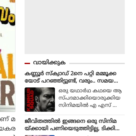
വായിക്കുക
കണ്ണൂർ സ്ക്വാഡ് 2നെ പറ്റി മമ്മൂക്ക
യോട് പറഞ്ഞിട്ടുണ്ട്, വരും.. സമയ
മെടുക്കും : റോണി ഡേവിഡ്
ഒരു യഥാര്‍ഥ കഥയെ ആ
സ്പദമാക്കിയൊരുക്കിയ
സിനിമയില്‍ എ എസ് ഐ
ജോര്‍ജ് മാര്‍ട്ടിന്‍ എന്ന ക
ണ് മ
ഥാപാത്രമായാണ് മമ്മൂട്ടി
ജീവിതത്തിൽ ഇങ്ങനെ ഒരു സിനിമ
എത്തിയത്. ഒരു കുറ്റ
ജയകര
യ്ക്കായി പണിയെടുത്തിട്ടില്ല, ടിക്കി
വാളിയെ പിടികൂടാനായി ഉ