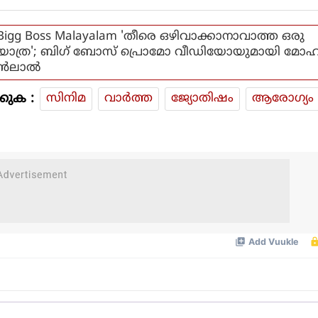
Bigg Boss Malayalam 'തീരെ ഒഴിവാക്കാനാവാത്ത ഒരു
യാത്ര'; ബിഗ് ബോസ് പ്രൊമോ വീഡിയോയുമായി മോ
ന്‍ലാല്‍
കുക :
സിനിമ
വാര്‍ത്ത
ജ്യോതിഷം
ആരോഗ്യം