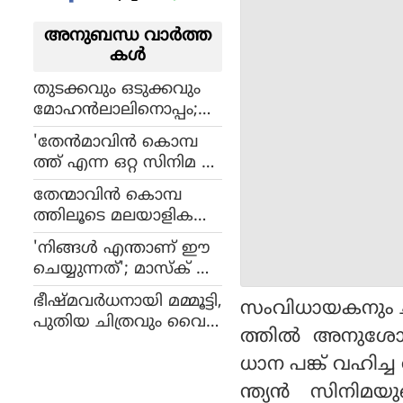
അനുബന്ധ വാര്‍ത്ത
കള്‍
തുടക്കവും ഒടുക്കവും
മോഹന്‍ലാലിനൊപ്പം;
കെ.വി.ആനന്ദിന്റെ
'തേന്‍മാവിന്‍ കൊമ്പ
നിര്യാണത്തില്‍ വിതുമ്പി
ത്ത് എന്ന ഒറ്റ സിനിമ മ
സിനിമാലോകം
തി ആനന്ദ് സാര്‍ നിങ്ങ
തേന്മാവിന്‍ കൊമ്പ
ളെ മറക്കാതിരിക്കാന്‍';
ത്തിലൂടെ മലയാളിക
ആദരാഞ്ജലി അര്‍പ്പിച്ച്
ളുടെ മനസെടുത്ത
മലയാളം-തമിഴ് താരങ്ങ
'നിങ്ങള്‍ എന്താണ് ഈ
ഛായാഗ്രഹകനും
ള്‍
ചെയ്യുന്നത്'; മാസ്‌ക് ഊ
സംവിധായകനുമായ
രിയ ആരാധകനെ പാഠം
കെവി ആനന്ദ് അന്ത
ഭീഷ്മവര്‍ധനായി മമ്മൂട്ടി,
സംവിധായകനും ഛ
പഠിപ്പിച്ച് സാറ
രിച്ചു
പുതിയ ചിത്രവും വൈറ
ത്തില്‍ അനുശോചി
ലാകുന്നു
ധാന പങ്ക് വഹിച്ച
ന്ത്യന്‍ സിനിമയ