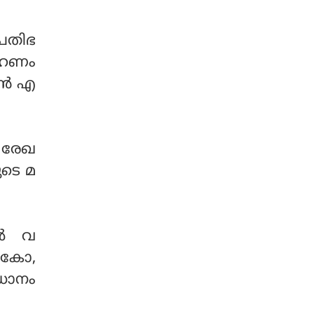
ധാനമായ സ്ഥാനങ്ങ
തിരുവനന്തപുരം, കൊല്ലം,
ളെല്ലാം ആക്രമിക്കുമെന്ന്
ആലപ്പുഴ, എറണാകുളം,
ഇറാന്‍ വ്യക്തമാക്കി.
രതിഭ
തൃശൂർ, പാലക്കാട് ജില്ലക
രഹണം
ളിൽ യെല്ലോ അലർ
ട്ടുമാണ്.
ാന്‍ എ
 രേഖ
ുടെ മ
്‍ വ
, കോ,
ിധാനം