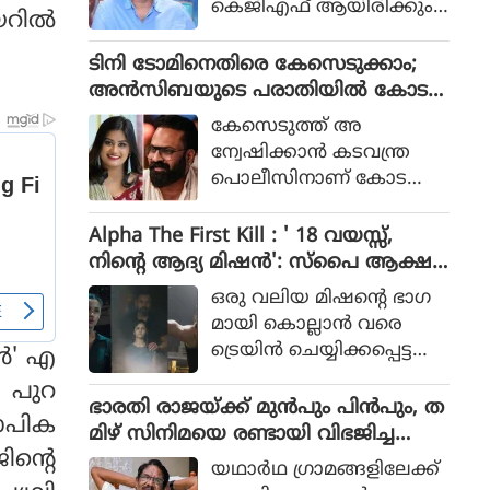
കെജിഎഫ് ആയിരിക്കും
റില്‍
പോലീസ് സംഘത്തിന്റെ ക
ടിക്കിടാക്കയെന്ന ആസിഫ്
ഥയായിരുന്നു 2023ല്‍ പുറ
അലിയുടെ തുറന്നുപറയ
ടിനി ടോമിനെതിരെ കേസെടുക്കാം;
ത്തിറങ്ങിയ സിനിമ പറ
ലും ഒപ്പം വി എസ്
അൻസിബയുടെ പരാതിയിൽ കോട
ഞ്ഞത്.
രോഹിത്- ആസിഫ് അലി
തി നിർദേശം
കേസെടുത്ത് അ
കൂട്ടുക്കെട്ടിലുള്ള വിശ്വാസ
ന്വേഷിക്കാൻ കടവന്ത്ര
വും സിനിമയ്ക്ക് വലിയ
പൊലീസിനാണ് കോട
ഹൈപ്പ് നല്‍കിയിട്ടുണ്ട്.
തിയുടെ നിർദേശം
Alpha The First Kill : ' 18 വയസ്സ്,
നിന്റെ ആദ്യ മിഷന്‍': സ്‌പൈ ആക്ഷ
ന്‍ ചിത്രത്തില്‍ നായികയായി ആലിയ,
ഒരു വലിയ മിഷന്റെ ഭാഗ
ആല്‍ഫ ടീസര്‍ പുറത്ത്
മായി കൊല്ലാന്‍ വരെ
ട്രെയിന്‍ ചെയ്യിക്കപ്പെട്ട
‍' എ
പെണ്‍കുട്ടിയായാണ് ആ
‍ പുറ
ലിയ സിനിമയിലെത്തുന്ന
ഭാരതി രാജയ്ക്ക് മുൻപും പിൻപും, ത
ഗോപിക
ത്.
മിഴ് സിനിമയെ രണ്ടായി വിഭജിച്ച
ിന്റെ
സംവിധായകൻ, ഭാരതി രാജ വിട പറ
യഥാര്‍ഥ ഗ്രാമങ്ങളിലേക്ക്
യുമ്പോൾ