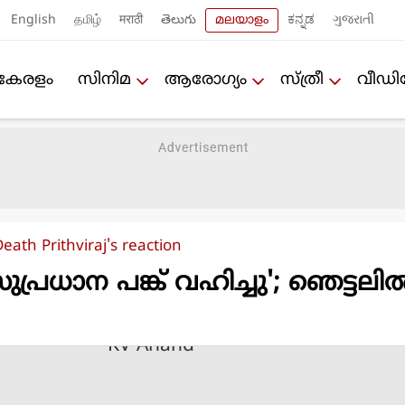
English
தமிழ்
मराठी
తెలుగు
മലയാളം
ಕನ್ನಡ
ગુજરાતી
കേരളം
സിനിമ
ആരോഗ്യം
സ്ത്രീ
വീഡ
ath Prithviraj's reaction
പ്രധാന പങ്ക് വഹിച്ചു'; ഞെട്ടലില്