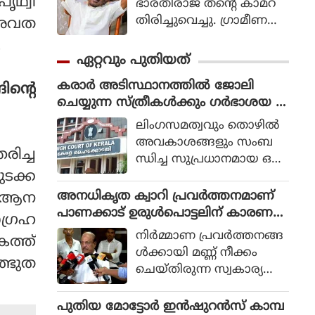
ൃഥ്വി
ഭാരതിരാജ തന്റെ കാമറ
തിരിച്ചുവെച്ചു. ഗ്രാമീണ
െ അവത
ജീവിതം അതിന്റെ പച്ച
.
യായ തലത്തില്‍ ആ
ഏറ്റവും പുതിയത്
വിഷ്‌കരിച്ചുകൊണ്ടാണ്
കരാര്‍ അടിസ്ഥാനത്തില്‍ ജോലി
ഭാരതിരാജ വിപ്ലവം
ിന്റെ
ചെയ്യുന്ന സ്ത്രീകള്‍ക്കും ഗര്‍ഭാശയ ശ
തീര്‍ത്തത്.
സ്ത്രക്രിയയ്ക്ക് ശമ്പളത്തോടുകൂടിയ
ലിംഗസമത്വവും തൊഴില്‍
അവധി അനുവദിച്ച് കേരള
അവകാശങ്ങളും സംബ
ഹൈക്കോടതി
ിച്ച
ന്ധിച്ച സുപ്രധാനമായ ഒരു
ടക്ക
വിധിയില്‍ സര്‍ക്കാര്‍ ധന
സഹായത്തോടെയുള്ള പ
അനധികൃത ക്വാറി പ്രവര്‍ത്തനമാണ്
്ച ആന
ദ്ധതികളില്‍ കരാര്‍ അ
പാണക്കാട് ഉരുള്‍പൊട്ടലിന് കാരണ
ാഗ്രഹ
ടിസ്ഥാനത്തില്‍ ജോലി
മായതെന്ന് മന്ത്രി പികെ
നിര്‍മ്മാണ പ്രവര്‍ത്തനങ്ങ
ത്ത്
ചെയ്യുന്ന സ്ത്രീകള്‍ക്ക് ഗ
കുഞ്ഞാലിക്കുട്ടി
ള്‍ക്കായി മണ്ണ് നീക്കം
ര്‍ഭാശയ ശസ്ത്രക്രിയ
ത്ഭുത
ചെയ്തിരുന്ന സ്വകാര്യ
യെത്തുടര്‍ന്ന് (hysterecto
ഭൂമിയിലെ വലിയൊരു
my) ശമ്പളത്തോടുകൂടിയ
ഭാഗം കനത്ത മഴയെത്തുട
പുതിയ മോട്ടോർ ഇൻഷുറൻസ് കാമ്പ
ചികിത്സാ അവധിക്ക് അ