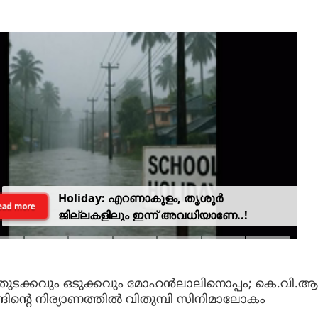
Holiday: എറണാകുളം, തൃശൂർ
ead more
ജില്ലകളിലും ഇന്ന് അവധിയാണേ..!
തുടക്കവും ഒടുക്കവും മോഹന്‍ലാലിനൊപ്പം; കെ.വി.
ന്ദിന്റെ നിര്യാണത്തില്‍ വിതുമ്പി സിനിമാലോകം