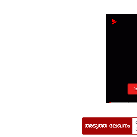
R
അടുത്ത ലേഖനം