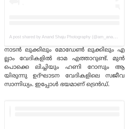
A post shared by Anand Shaju Photography (@am_anand_shaju)
നാടൻ ലുക്കിലും മോഡേൺ ലുക്കിലും എ
ല്ലാം വേദികളിൽ ഭാമ എത്താറുണ്ട്. മുൻ
പൊക്കെ ലിച്ചിയും ഹണി റോസും ആ
യിരുന്നു ഉദ്‌ഘാടന വേദികളിലെ സജീവ
സാന്നിധ്യം. ഇപ്പോൾ ഭയമാണ് ട്രെൻഡ്.