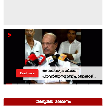
അനധികൃത ക്വാറി
Read more
പ്രവര്‍ത്തനമാണ് പാണക്കാട്
ഉരുള്‍പൊട്ടലിന്
കാരണമായതെന്ന് മന്ത്രി പികെ
കുഞ്ഞാലിക്കുട്ടി
അടുത്ത ലേഖനം