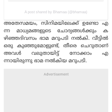
A post shared by Bhamaa (@bhamaa)
അതേസമയം, സിനിമയിലേക്ക് ഉണ്ടോ എ
ന്ന മാധ്യമങ്ങളുടെ ചോദ്യങ്ങൾക്കും ക
ഴിഞ്ഞദിവസം ഭാമ മറുപടി നൽകി. വീട്ടിൽ
ഒരു കുഞ്ഞുമോളുണ്ട്, തീരെ ചെറുതാണ്
അവൾ വലുതായിട്ട് നോക്കാം എ
ന്നായിരുന്നു ഭാമ നൽകിയ മറുപടി.