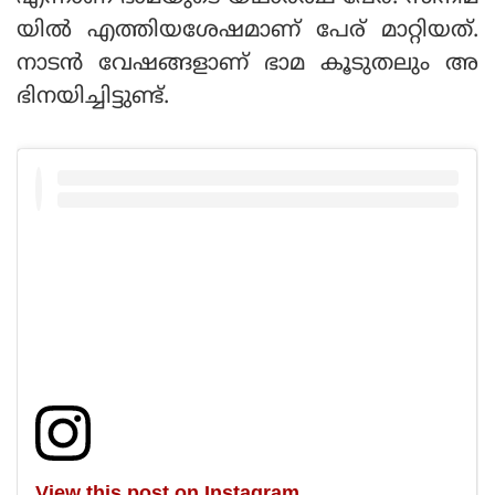
യിൽ എത്തിയശേഷമാണ് പേര് മാറ്റിയത്.
നാടൻ വേഷങ്ങളാണ് ഭാമ കൂടുതലും അ
ഭിനയിച്ചിട്ടുണ്ട്.
View this post on Instagram