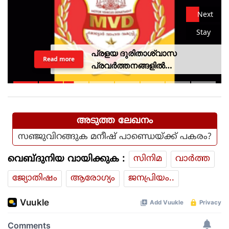
Next
Stay
പ്രളയ ദുരിതാശ്വാസ
Read more
പ്രവര്‍ത്തനങ്ങളില്‍
ഏര്‍പ്പെട്ടിരുന്ന വാഹനത്തിന് പിഴ
ചുമത്തിയ എംവിഡി
ഉദ്യോഗസ്ഥനെ സസ്‌പെന്‍ഡ്
ചെയ്തു
അടുത്ത ലേഖനം
സഞ്ജുവിറങ്ങുക മനീഷ് പാണ്ഡെയ്ക്ക് പകരം?
വെബ്ദുനിയ വായിക്കുക :
സിനിമ
വാര്‍ത്ത
ജ്യോതിഷം
ആരോഗ്യം
ജനപ്രിയം..